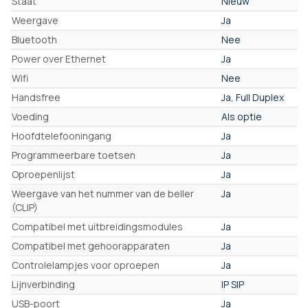
Staat
Nieuw
Weergave
Ja
Bluetooth
Nee
Power over Ethernet
Ja
Wifi
Nee
Handsfree
Ja, Full Duplex
Voeding
Als optie
Hoofdtelefooningang
Ja
Programmeerbare toetsen
Ja
Oproepenlijst
Ja
Weergave van het nummer van de beller
Ja
(CLIP)
Compatibel met uitbreidingsmodules
Ja
Compatibel met gehoorapparaten
Ja
Controlelampjes voor oproepen
Ja
Lijnverbinding
IP SIP
USB-poort
Ja