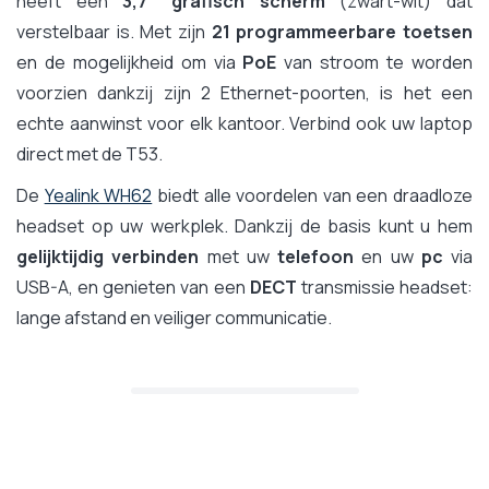
heeft een
3,7" grafisch scherm
(zwart-wit) dat
verstelbaar is. Met zijn
21 programmeerbare toetsen
en de mogelijkheid om via
PoE
van stroom te worden
voorzien dankzij zijn 2 Ethernet-poorten, is het een
echte aanwinst voor elk kantoor. Verbind ook uw laptop
direct met de T53.
De
Yealink WH62
biedt alle voordelen van een draadloze
headset op uw werkplek. Dankzij de basis kunt u hem
gelijktijdig verbinden
met uw
telefoon
en uw
pc
via
USB-A, en genieten van een
DECT
transmissie headset:
lange afstand en veiliger communicatie.