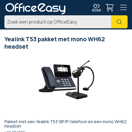
Account
Zoe
Yealink T53 pakket met mono WH62
headset
Ga
naar
het
einde
van
de
afbeeldingen-
gallerij
Pakket met een Yealink T53 SIP IP-telefoon en een mono WH62
Ga
headset
naar