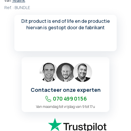
van
Yealink
het
Ref. :
BUNDLE
begin
van
Dit product is end of life en de productie
de
hiervan is gestopt door de fabrikant
afbeeldingen-
gallerij
Contacteer onze experten
070 499 01 56
Van maandag tot vrijdag van 9 tot 17u