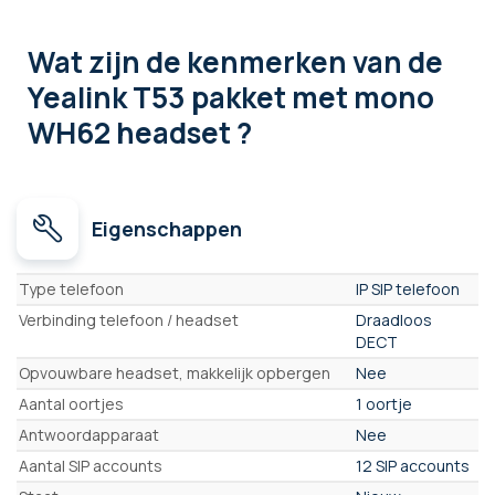
Wat zijn de kenmerken
van de
Yealink T53 pakket met mono
WH62 headset ?
Eigenschappen
Eigenschappen
Type telefoon
IP SIP telefoon
Verbinding telefoon / headset
Draadloos
DECT
Opvouwbare headset, makkelijk opbergen
Nee
Aantal oortjes
1 oortje
Antwoordapparaat
Nee
Aantal SIP accounts
12 SIP accounts