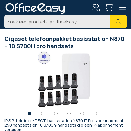
Account
Zoe
Gigaset telefoonpakket basisstation N870
+ 10 S700H pro handsets
Ga
naar
het
einde
van
de
afbeeldingen-
gallerij
IP SIP-telefoon: DECT-basisstation N870 IP Pro voor maximaal
Ga
250 handsets en 10 S700h-handsets die een IP-abonnement
vereisen.
naar