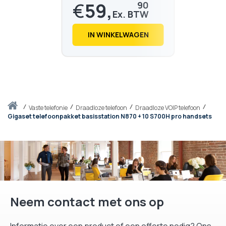
€
59,
90
€
72,
48
IN WINKELWAGEN
Thuis
vaste telefonie
Draadloze telefoon
Draadloze VOIP telefoon
Gigaset telefoonpakket basisstation N870 + 10 S700H pro handsets
Neem contact met ons op
Informatie over een product of een offerte nodig? Ons