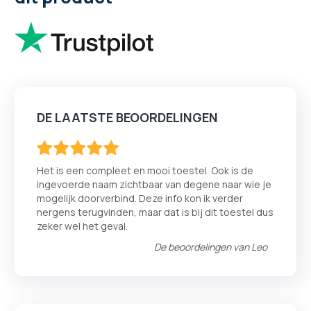
DE LAATSTE BEOORDELINGEN
100
100
% of
Het is een compleet en mooi toestel. Ook is de
ingevoerde naam zichtbaar van degene naar wie je
mogelijk doorverbind. Deze info kon ik verder
nergens terugvinden, maar dat is bij dit toestel dus
zeker wel het geval.
De beoordelingen van
Leo