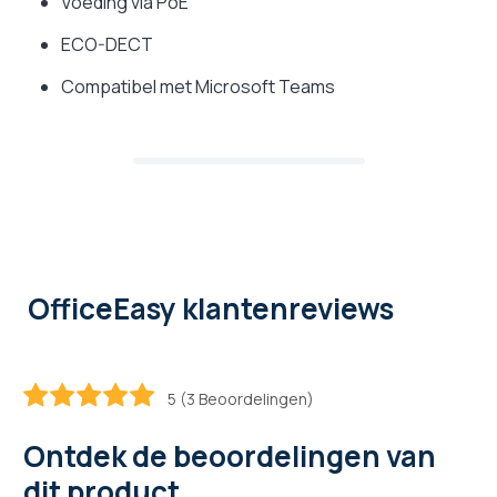
Voeding via PoE
ECO-DECT
Compatibel met Microsoft Teams
OfficeEasy klantenreviews
5 (3 Beoordelingen)
100
100
% of
Ontdek de beoordelingen van
dit product