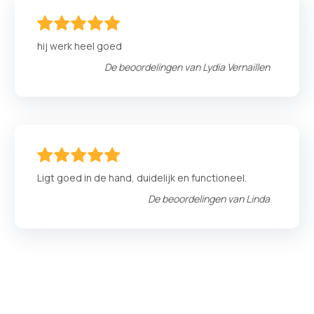
100
100
% of
hij werk heel goed
De beoordelingen van
Lydia Vernaillen
100
100
% of
Ligt goed in de hand, duidelijk en functioneel.
De beoordelingen van
Linda