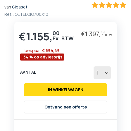
het
van
Gigaset
begin
100
100
% of
Ref. :
OETELGIG700X10
van
de
afbeeldingen-
€
1.155,
00
€
1.397,
60
gallerij
bespaar
€ 594,49
-34 % op adviesprijs
AANTAL
IN WINKELWAGEN
Ontvang een offerte