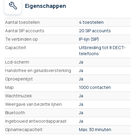
Eigenschappen
Eigenschappen
Aantal toestellen
4 toestellen
Aantal SIP accounts
20 SIP accounts
Te verbinden op
IP-lijn (SIP)
Capaciteit
Uitbreiding tot 8 DECT-
telefoons
Lcd-scherm
Ja
Handsfree en geluidsversterking
Ja
Oproepenlijst
Ja
Map
1000 contacten
Wachtmuziek
Ja
Weergave van bezette lijnen
Ja
Bluetooth
Ja
Ingebouwd antwoordapparaat
Ja
Opnamecapaciteit
Max. 30 minuten