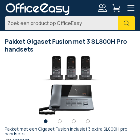
Account
Zoe
Pakket Gigaset Fusion met 3 SL800H Pro
handsets
Ga
naar
het
einde
van
de
afbeeldingen-
gallerij
Pakket met een Gigaset Fusion inclusief 3 extra SL800H pro
Ga
handsets
naar