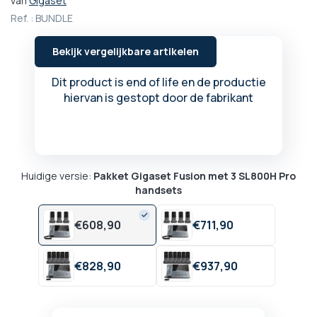
van
Gigaset
het
Ref. :
BUNDLE
begin
van
Bekijk vergelijkbare artikelen
de
afbeeldingen-
Dit product is end of life en de productie
gallerij
hiervan is gestopt door de fabrikant
Huidige versie:
Pakket Gigaset Fusion met 3 SL800H Pro
handsets
€
608,
90
€
711,
90
€
828,
90
€
937,
90