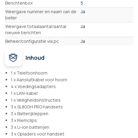
Berichtenbox
5
Weergave nummer en naam van de
Ja
beller
Weergave totaalaantal/aantal
Ja
nieuwe berichten
Beheer/configuratie via pc
Ja
Inhoud
1 x Telefoonhoorn
1 x Aansluitkabel voor hoorn
4 x Voedingsadapters
1 x LAN-kabel
1 x Veiligheidsinstructies
3 x SL800H PRO handsets
3 x Batterijkleppen
3 x Riemclips
3 x Li-Ion batterijen
3 x Opladers voor handset