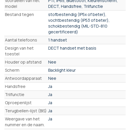
Voordelen van het
PTI, IP65, Bluetooth, Kleurenscherm,
model
DECT, Handsfree, Trilfunctie
Bestand tegen
stofbestendig (IP5x of beter),
vochtbestendig (IP53 of beter),
schokbestendig (MIL-STD-810
gecertificeerd)
Aantal telefoons
1 handset
Design van het
DECT handset met basis
toestel
Houder op afstand
Nee
Scherm
Backlight kleur
Antwoordapparaat
Nee
Handsfree
Ja
Trilfunctie
Ja
Oproepenlijst
Ja
Terugbellen-lijst (BIS)
Ja
Weergave van het
Ja
nummer en de naam.