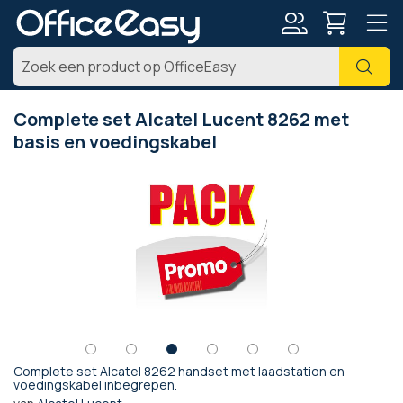
Account
Zoe
Complete set Alcatel Lucent 8262 met
basis en voedingskabel
Ga
naar
het
einde
van
de
afbeeldingen-
gallerij
Complete set Alcatel 8262 handset met laadstation en
Ga
voedingskabel inbegrepen.
naar