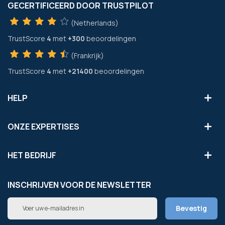
GECERTIFICEERD DOOR TRUSTPILOT
(Netherlands)
TrustScore
4
met
+300
beoordelingen
(Frankrijk)
TrustScore
4
met
+21400
beoordelingen
HELP
ONZE EXPERTISES
HET BEDRIJF
INSCHRIJVEN VOOR DE NEWSLETTER
Abonneer
Bevestig
u
op