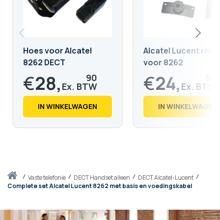
Hoes voor Alcatel
Alcatel Lucent riem
8262 DECT
voor 8262
€
28,
€
24,
90
90
€
34,
€
30,
97
13
IN WINKELWAGEN
IN WINKELWAGEN
Thuis
vaste telefonie
DECT Handset alleen
DECT Alcatel-Lucent
Complete set Alcatel Lucent 8262 met basis en voedingskabel