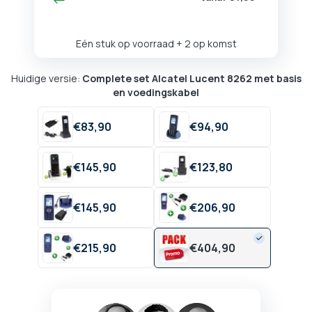
Eén stuk op voorraad
+ 2 op komst
Huidige versie:
Complete set Alcatel Lucent 8262 met basis
en voedingskabel
€
83,
90
€
94,
90
€
145,
90
€
123,
80
€
145,
90
€
206,
90
€
215,
90
€
404,
90