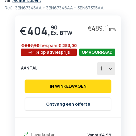
van
Alcatel Lucent
het
Ref. :
3BN67345AA + 3BN67346AA + 3BN67335AA
begin
van
de
€
404,
90
€
489,
94
afbeeldingen-
gallerij
€ 687,90
bespaar
€ 283,00
-41 % op adviesprijs
OP VOORRAAD
AANTAL
IN WINKELWAGEN
Ontvang een offerte
Leverkosten
Vanaf €4,99