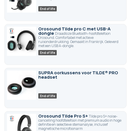
End of life
Orosound Tilde pro C met USB-A
dongle
Draadloze Bluetooth-hoofdtelefoon
Orosound. Comfortabel met actieve
ruisonderdrukking. Gemaakt in Frankrijk. Geleverd
met een USB A-dongle.
End of life
SUPRA oorkussens voor TILDE® PRO
headset
End of life
Orosound Tilde Pro S+
Tilde pro S+ noise-
cancelling hoofdtelefoon met premium audio in hoge
definitie en selectieve stemanalyse, inclusief
magnetische microfoonarm