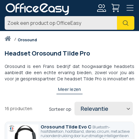
Account
Zoe
Thuis
orosound
Headset Orosound Tilde Pro
Orosound is een Frans bedrijf dat hoogwaardige headsets
aanbiedt die een echte ervaring bieden, zowel voor jou als
voor je gesprekspartner. De headset Tilde Pro is innovatief en
brengt een echte technologische doorbraak op de markt,
Meer lezen
vooral met de microfoonarm die afneembaar en magnetisch is.
De Tilde Pro Orosound, gemaakt en ontworpen in Frankrijk,
stelt u in staat om u alleen op uw werk te concentreren,
16
producten
Sorteer op
dankzij de instelbare ANC en de "AWARE"-modus, zodat u
perfect kunt communiceren met uw collega voor u. Ontdek de
verschillende versies van de Tilde Pro van Orosound en al hun
Orosound Tilde Evo C
Bluetooth-
toekomstige Made In France-innovaties.
hoofdtelefoon, hoofdband, stereo, circum, met actieve
ruisonderdrukking door kunstmatige intelligentie en