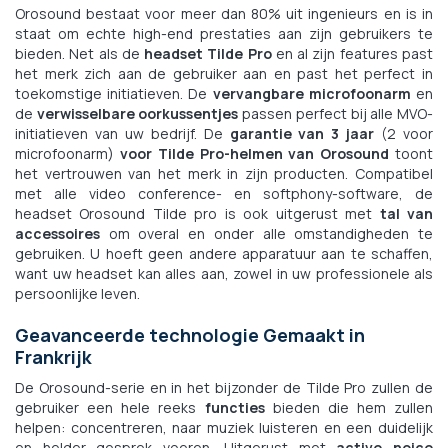
Orosound bestaat voor meer dan 80% uit ingenieurs en is in
staat om echte high-end prestaties aan zijn gebruikers te
bieden. Net als de
headset Tilde Pro
en al zijn features past
het merk zich aan de gebruiker aan en past het perfect in
toekomstige initiatieven. De
vervangbare microfoonarm
en
de
verwisselbare oorkussentjes
passen perfect bij alle MVO-
initiatieven van uw bedrijf. De
garantie van 3 jaar
(2 voor
microfoonarm)
voor Tilde Pro-helmen van Orosound
toont
het vertrouwen van het merk in zijn producten. Compatibel
met alle video conference- en softphony-software, de
headset Orosound Tilde pro is ook uitgerust met
tal van
accessoires
om overal en onder alle omstandigheden te
gebruiken. U hoeft geen andere apparatuur aan te schaffen,
want uw headset kan alles aan, zowel in uw professionele als
persoonlijke leven.
Geavanceerde technologie Gemaakt in
Frankrijk
De Orosound-serie en in het bijzonder de Tilde Pro zullen de
gebruiker een hele reeks
functies
bieden die hem zullen
helpen: concentreren, naar muziek luisteren en een duidelijk
en helder gesprek voeren. Uitgerust met
active noice