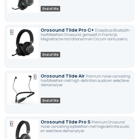
End of life
Orosound Tilde Pro C+
Draadloze Bluetooth-
hoofdtelefoon Orosound, gemaakt in Frankrijk.
Magnetische microfoonarm en Circum-oorkussens.
End of life
Orosound Tilde Air
Premium noise-cancelling
hoofdtelefoon met high-definition audio en selectieve
stemanalyse
End of life
Orosound Tilde Pro S
Premium Orosound
noise-cancelling koptelefoon met hoge definitie audio
en selectieve stemanalyse