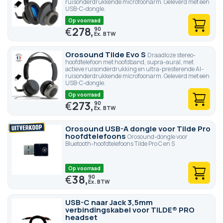
ruisonderdrukkende microfoonarm. Geleverd met een
USB-C-dongle.
Op voorraad
€
278,
90
Orosound Tilde Evo S
Draadloze stereo-
hoofdtelefoon met hoofdband, supra-aural, met
actieve ruisonderdrukking en ultra-presterende AI-
ruisonderdrukkende microfoonarm. Geleverd met een
USB-C-dongle.
Op voorraad
€
273,
90
Orosound USB-A dongle voor Tilde Pro
hoofdtelefoons
Orosound-dongle voor
Bluetooth-hoofdtelefoons Tilde Pro C en S
Op voorraad
€
38,
90
USB-C naar Jack 3,5mm
verbindingskabel voor TILDE® PRO
headset