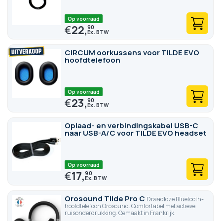
Op voorraad
€
22,
90
CIRCUM oorkussens voor TILDE EVO
hoofdtelefoon
Op voorraad
€
23,
90
Oplaad- en verbindingskabel USB-C
naar USB-A/C voor TILDE EVO headset
Op voorraad
€
17,
90
Orosound Tilde Pro C
Draadloze Bluetooth-
hoofdtelefoon Orosound. Comfortabel met actieve
ruisonderdrukking. Gemaakt in Frankrijk.