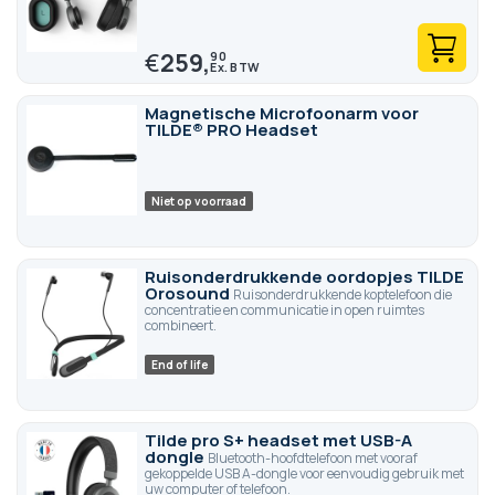
€
259,
90
Magnetische Microfoonarm voor
TILDE® PRO Headset
Niet op voorraad
Ruisonderdrukkende oordopjes TILDE
Orosound
Ruisonderdrukkende koptelefoon die
concentratie en communicatie in open ruimtes
combineert.
End of life
Tilde pro S+ headset met USB-A
dongle
Bluetooth-hoofdtelefoon met vooraf
gekoppelde USB A-dongle voor eenvoudig gebruik met
uw computer of telefoon.