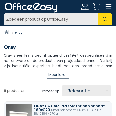
Account
Zoe
Thuis
oray
Oray
Oray is een Frans bedrijf, opgericht in 1947, gespecialiseerd in
het ontwerp en de productie van projectieschermen. Dankzij
zijn industriële expertise biedt het een breed scala aan
producten, van handmatige schermen tot gemotoriseerde
Meer lezen
modellen, waaronder frameschermen en ALR's. Oray staat
bekend om de kwaliteit en duurzaamheid van zijn apparatuur
en voldoet aan de behoeften van professionals in de
6
producten
Sorteer op
audiovisuele, educatieve, evenementen- en home
theatersector. Dankzij 100% Franse productie en een sterk
innovatievermogen is het merk nu marktleider in Frankrijk en
ORAY SQUAR' PRO Motorisch scherm
heeft het een internationale reputatie. Het belichaamt
169x270
Motorisch scherm ORAY SQUAR' PRO
technische uitmuntendheid ten dienste van het beeld.
16/10 169 x 270 cm