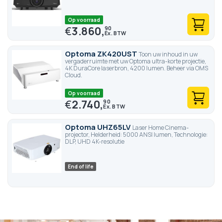
opnemen met ons verkoopteam via onderstaand nummer.
Op voorraad
€
3.860,
90
Optoma ZK420UST
Toon uw inhoud in uw
vergaderruimte met uw Optoma ultra-korte projectie,
4K DuraCore laserbron, 4200 lumen. Beheer via OMS
Cloud.
Op voorraad
€
2.740,
90
Optoma UHZ65LV
Laser Home Cinema-
projector, Helderheid: 5000 ANSI lumen, Technologie:
DLP, UHD 4K-resolutie
End of life