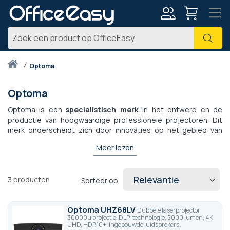
Account
Zoe
Thuis
optoma
Optoma
Optoma is een
specialistisch merk
in het ontwerp en de
productie van hoogwaardige professionele projectoren. Dit
merk onderscheidt zich door innovaties op het gebied van
DLP- en laserprojectie. , wat zorgt voor scherpe, heldere en
Meer lezen
duurzame beelden. Optoma staat in de entertainment- en
gamingwereld bekend om zijn professionele projectoren met
een goede prijs-kwaliteitverhouding. Optoma biedt ook
3
producten
Sorteer op
videoprojectoren aan die geavanceerde
broadcasttechnologieën integreren, zoals de 4K UHD of zelfs
draagbare projectoren, ideaal voor gebruik in elke
Optoma UHZ68LV
Dubbele laserprojector
professionele omgeving.
30000u projectie. DLP-technologie, 5000 lumen, 4K
UHD, HDR10+. Ingebouwde luidsprekers.
Voor de inrichting van uw kamers kunt u gratis contact