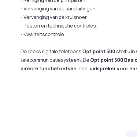
Compatibel met gehoorapparaten
- Vervanging van de aansluitingen.
Toetsenbord
- Vervanging van de krulsnoer.
Compatibel met PABX
- Testen en technische controles.
Controlelampjes voor oproepen
- Kwaliteitscontrole.
USB-poort
Afmetingen
De reeks digitale telefoons
Optipoint 500
stelt u i
Gewicht
telecommunicatiesysteem. De
Optipoint 500 Basi
Verenigbaar Microsoft Teams SIP gateway
directe functietoetsen
, een
luidspreker voor h
Garantie