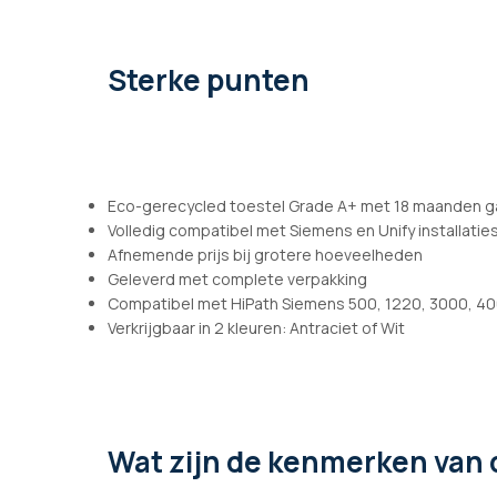
afbeeldingen-
gallerij
Sterke punten
Eco-gerecycled toestel Grade A+ met 18 maanden g
Volledig compatibel met Siemens en Unify installatie
Afnemende prijs bij grotere hoeveelheden
Geleverd met complete verpakking
Compatibel met HiPath Siemens 500, 1220, 3000, 400
Verkrijgbaar in 2 kleuren: Antraciet of Wit
Wat zijn de kenmerken
van 