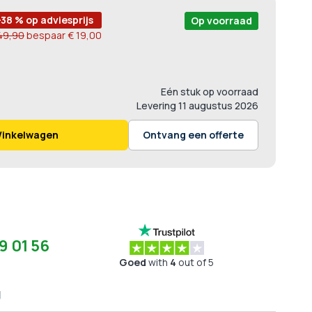
-38 % op adviesprijs
Op voorraad
49,90
bespaar
€ 19,00
Eén stuk op voorraad
Levering
11 augustus 2026
Winkelwagen
Ontvang een offerte
9 01 56
Goed
with
4
out of 5
g