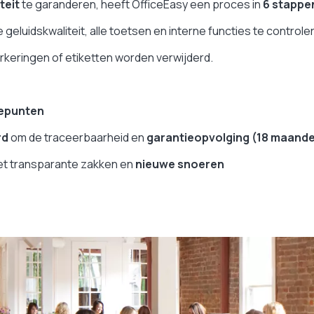
teit
te garanderen, heeft OfficeEasy een proces in
6 stappe
geluidskwaliteit, alle toetsen en interne functies te controle
rkeringen of etiketten worden verwijderd.
lepunten
rd
om de traceerbaarheid en
garantieopvolging (18 maande
et transparante zakken en
nieuwe snoeren