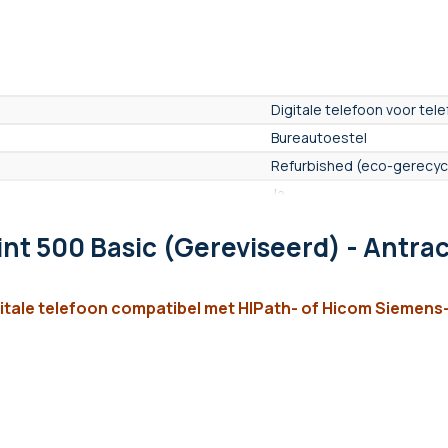
Digitale telefoon voor tel
Bureautoestel
Refurbished (eco-gerecyc
Ja
Ja
int 500 Basic (Gereviseerd) - Antrac
Nee
Ja
N.B
gitale telefoon compatibel met HIPath- of Hicom Siemen
Ja
Ja
Ja
Ja
Nee