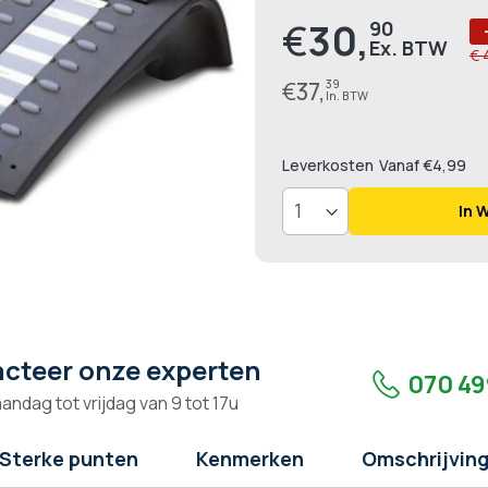
€
30,
90
Prijs
€ 
€
37,
39
Leverkosten
Vanaf €4,99
In 
cteer onze experten
070 49
andag tot vrijdag van 9 tot 17u
Sterke punten
Kenmerken
Omschrijvin