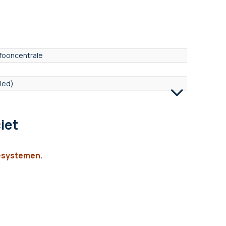
efooncentrale
led)
iet
s-systemen.