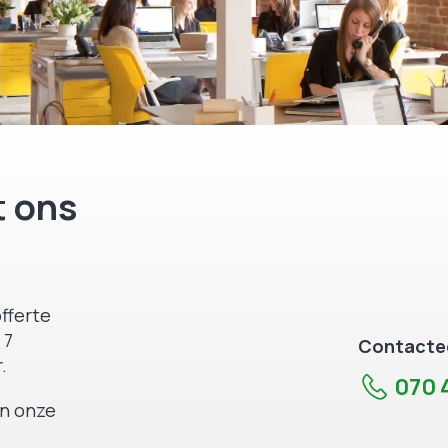
 ons
fferte
 7
Contactee
.
070 4
an onze