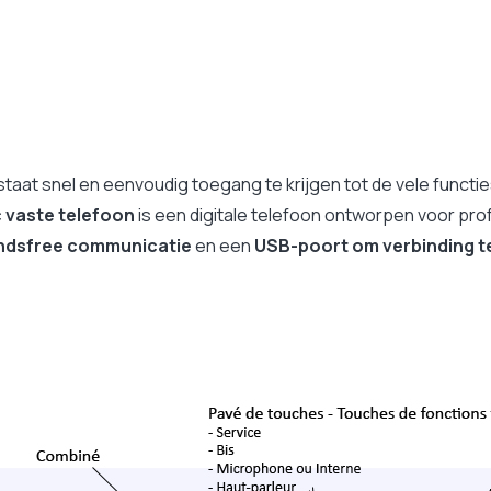
N.B
Ja
N.B
N.B
Ja
NC
n staat snel en eenvoudig toegang te krijgen tot de vele funct
NC
c vaste telefoon
is een digitale telefoon ontworpen voor pro
Neen
andsfree communicatie
en een
USB-poort om verbinding t
2 jaar