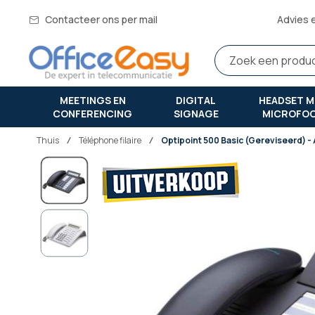
Contacteer ons per mail
Advies 
MEETINGS EN
DIGITAL
HEADSET M
CONFERENCING
SIGNAGE
MICROFO
Thuis
téléphone filaire
Optipoint 500 Basic (Gereviseerd) - 
Ga
naar
het
einde
van
de
afbeeldingen-
gallerij