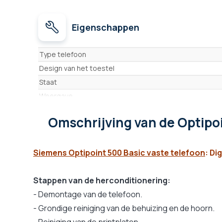
Eigenschappen
Eigenschappen
Type telefoon
Design van het toestel
Staat
Weergave
Handsfree
Omschrijving
van de Optipo
Hoofdtelefooningang
Programmeerbare toetsen
Oproepenlijst
Siemens Optipoint 500 Basic vaste telefoon
: Di
Weergave van het nummer van de beller (CLIP)
Compatibel met uitbreidingsmodules
Stappen van de herconditionering:
Mute-toets
- Demontage van de telefoon.
Map
- Grondige reiniging van de behuizing en de hoorn.
Antwoordapparaat
- Reiniging van de printplaten.