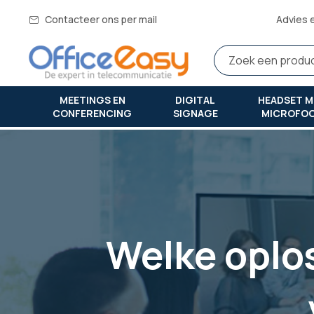
Contacteer ons per mail
Advies 
MEETINGS EN
DIGITAL
HEADSET M
CONFERENCING
SIGNAGE
MICROFO
Thuis
welke oplossingen zijn er voor uw kleine vergaderruimt
Welke oplos