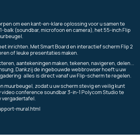
orpen om een kant-en-klare oplossing voor u samen te
-1-balk (soundbar, microfoon en camera), het 55-inch Flip
uurbeugel.
et inrichten. Met
Smart Board en interactief scherm
Flip 2
eren of leuke presentaties maken.
teren, aantekeningen maken, tekenen, navigeren, delen...
Samsung. Dankzij de ingebouwde webbrowser hoeft u uw
dering: alles is direct vanaf uw Flip-scherm te regelen.
n muurbeugel, zodat u uw scherm stevig en veilig kunt
uw video conference soundbar 3-in-1 Polycom Studio te
w vergadertafel.
pport-mural.html