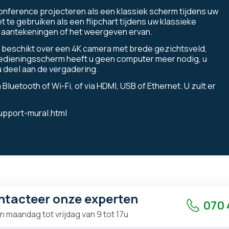
 conference projecteren als een klassiek scherm tijdens uw
 te gebruiken als een flipchart tijdens uw klassieke
n aantekeningen of het weergeven ervan.
 beschikt over een 4K camera met brede gezichtsveld,
bedieningsscherm heeft u geen computer meer nodig, u
 u deel aan de vergadering.
luetooth of Wi-Fi, of via HDMI, USB of Ethernet. U zult er
upport-mural.html
ntacteer onze experten
070 
n maandag tot vrijdag van 9 tot 17u