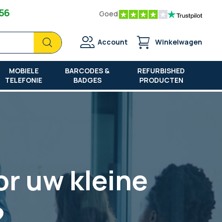
 56
Goed
Zoek
Zoek
Account
Winkelwagen
MOBIELE
BARCODES &
REFURBISHED
TELEFONIE
BADGES
PRODUCTEN
or uw kleine
?