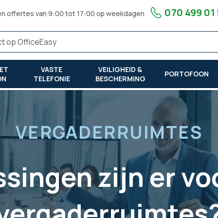
070 499 01
en offertes van 9:00 tot 17:00 op weekdagen
ET
VASTE
VEILIGHEID &
PORTOFOON
ON
TELEFONIE
BESCHERMING
es?
VERGADERRUIMTES
singen zijn er vo
vergaderruimtes