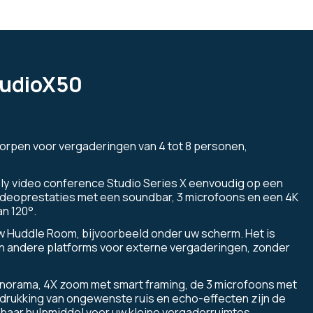
tudioX50
tworpen voor vergaderingen van 4 tot 8 personen,
oly video conference Studio Series X eenvoudig op een
ideoprestaties met een soundbar, 3 microfoons en een 4K
n 120°.
uw Huddle Room, bijvoorbeeld onder uw scherm. Het is
 andere platforms voor externe vergaderingen, zonder
anorama, 4X zoom met smart framing, de 3 microfoons met
rdrukking van ongewenste ruis en echo-effecten zijn de
baar hulpmiddel voor uw kleine vergaderruimtes.