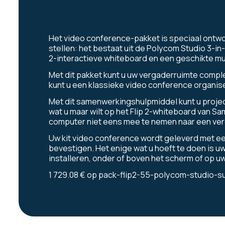
Het video conference-pakket is speciaal ontw
stellen: het bestaat uit de Polycom Studio 3-in
2-interactieve whiteboard en een geschikte m
Met dit pakket kunt u uw vergaderruimte comple
kunt u een klassieke video conference organis
Met dit samenwerkingshulpmiddel kunt u projec
wat u maar wilt op het Flip 2-whiteboard van 
computer niet eens mee te nemen naar een verga
Uw kit video conference wordt geleverd met ee
bevestigen. Het enige wat u hoeft te doen is 
installeren, onder of boven het scherm of op u
1 729.08 €
op
pack-flip2-55-polycom-studio-su