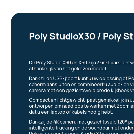
Poly StudioX30 / Poly S
De Poly Studio X30 en X50 zijn 3-in-1 bars, on
afhankelijk van het gekozen model.
Dankzij de USB-poort kunt u uw oplossing of P
scherm aansluiten en combineert u audio- en v
camera met een gezichtsveld brede kijkhoek va
Compact en lichtgewicht, past gemakkelijk in 
ontworpen om naadloos te werken met Zoom en
dat u een laptop of kabels nodig hebt.
Dankzij de 4K camera met gezichtsveld 120° p
intelligente tracking en de soundbar met onde
Poly video conference Studio X bars een onmis