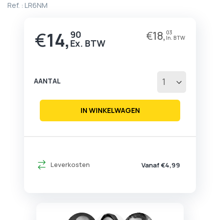
Ref. :
LR6NM
het
begin
van
€
14,
90
€
18,
03
de
afbeeldingen-
gallerij
AANTAL
IN WINKELWAGEN
Leverkosten
Vanaf €4,99