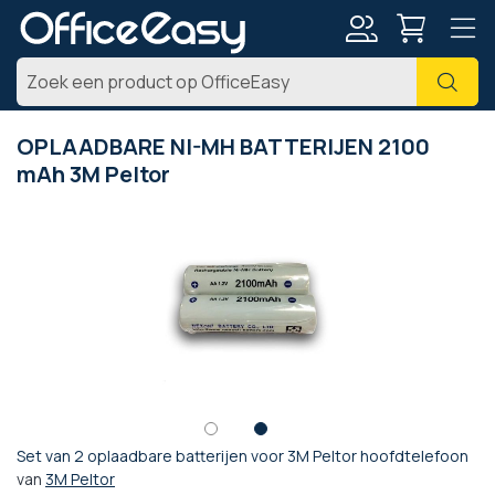
Account
Zoe
OPLAADBARE NI-MH BATTERIJEN 2100
mAh 3M Peltor
Ga
naar
het
einde
van
de
afbeeldingen-
gallerij
Set van 2 oplaadbare batterijen voor 3M Peltor hoofdtelefoon
Ga
van
3M Peltor
naar