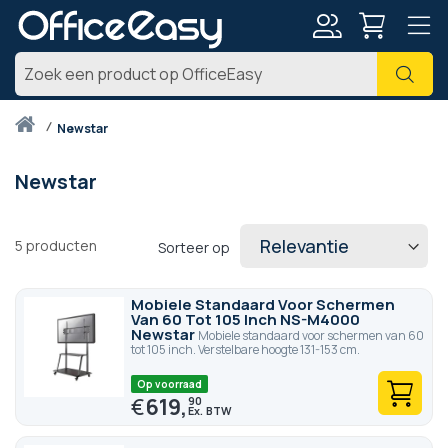
Account
Zoe
Thuis
newstar
Newstar
5
producten
Sorteer op
Mobiele Standaard Voor Schermen
Van 60 Tot 105 Inch NS-M4000
Newstar
Mobiele standaard voor schermen van 60
tot 105 inch. Verstelbare hoogte 131-153 cm.
Op voorraad
€
619,
90