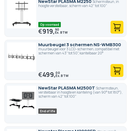
NewStar PLASMA M2250
Schermsteun, in
hoogte verstelbaar, scherm van 42" tot 100"
Op voorraad
€
919,
90
Muurbeugel 3 schermen NS-WMB300
muurbeugel voor 3 LCD-schermen, compatibel met
schermen van 43" tot 50", kantelbaar 20°
€
499,
00
NewStar PLASMA M2500T
Schermsteun,
verstelbaar in hoogte en kanteling (van 90° tot 180°),
scherm van 42" tot 100"
End of life