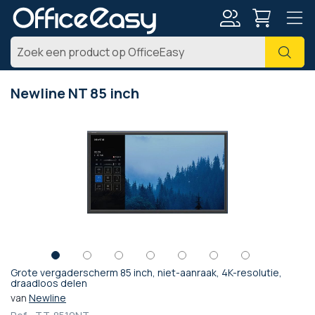
Account
Zoe
Newline NT 85 inch
Ga
naar
het
einde
van
de
afbeeldingen-
gallerij
Grote vergaderscherm 85 inch, niet-aanraak, 4K-resolutie,
Ga
draadloos delen
naar
van
Newline
het