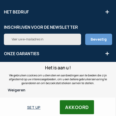
HET BEDRIJF
INSCHRIJVEN VOOR DE NEWSLETTER
Abonneer
Bevestig
u
op
onze
ONZE GARANTIES
nieuwsbrief
Het is aan u !
LEGAAL
We gebruiken cookies om u diensten en aanbiedingen aan te bieden die zijn
afgestemd op uw interessegebieden, om u een betere gebruikerservaring te
ONZE WEBSITES
garanderen en om bezoekstatistieken samen te stellen.
Weigeren
© Copyright OfficeEasy 2026
AKKOORD
SET UP