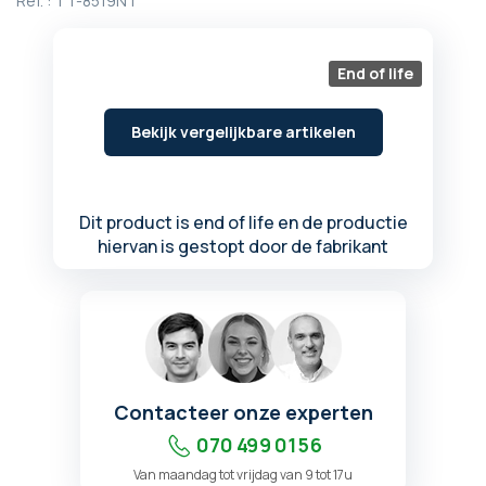
Ref. :
TT-8519NT
begin
van
de
End of life
afbeeldingen-
gallerij
Bekijk vergelijkbare artikelen
Dit product is end of life en de productie
hiervan is gestopt door de fabrikant
Contacteer onze experten
070 499 01 56
Van maandag tot vrijdag van 9 tot 17u