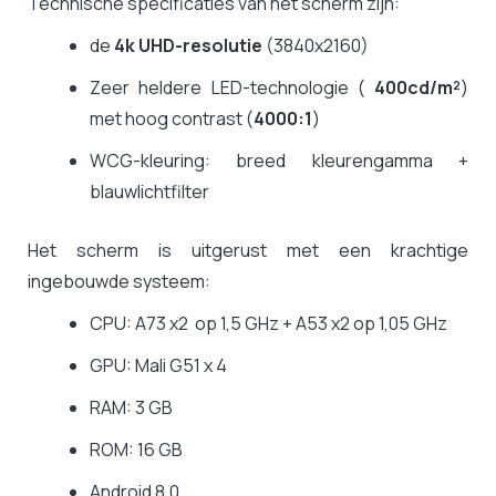
Technische specificaties van het scherm zijn:
de
4k UHD-resolutie
(3840x2160)
Zeer heldere LED-technologie (
400cd/m²
)
met hoog contrast (
4000:1
)
WCG-kleuring: breed kleurengamma +
blauwlichtfilter
Het scherm is uitgerust met een krachtige
ingebouwde systeem:
CPU: A73 x2 op 1,5 GHz + A53 x2 op 1,05 GHz
GPU: Mali G51 x 4
RAM: 3 GB
ROM: 16 GB
Android 8.0