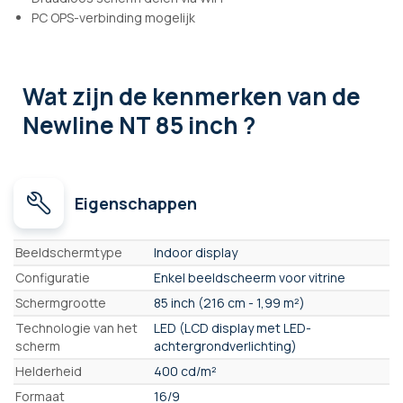
PC OPS-verbinding mogelijk
Wat zijn de kenmerken
van de
Newline NT 85 inch ?
Eigenschappen
Eigenschappen
Beeldschermtype
Indoor display
Configuratie
Enkel beeldscheerm voor vitrine
Schermgrootte
85 inch (216 cm - 1,99 m²)
Technologie van het
LED (LCD display met LED-
scherm
achtergrondverlichting)
Helderheid
400 cd/m²
Formaat
16/9