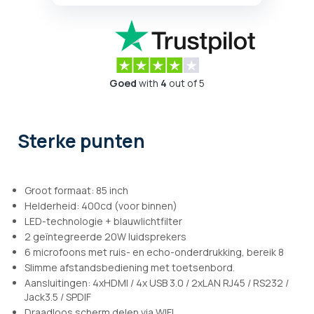
Goed
with
4
out of 5
Sterke punten
Groot formaat: 85 inch
Helderheid: 400cd (voor binnen)
LED-technologie + blauwlichtfilter
2 geïntegreerde 20W luidsprekers
6 microfoons met ruis- en echo-onderdrukking, bereik 8
Slimme afstandsbediening met toetsenbord.
Aansluitingen: 4xHDMI / 4x USB 3.0 / 2xLAN RJ45 / RS232 /
Jack3.5 / SPDIF
Draadloos scherm delen via WIFI