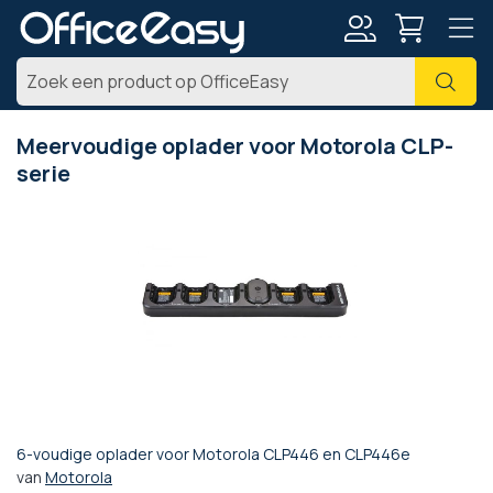
Account
Zoe
Meervoudige oplader voor Motorola CLP-
serie
Ga
naar
het
einde
van
de
afbeeldingen-
gallerij
6-voudige oplader voor Motorola CLP446 en CLP446e
Ga
van
Motorola
naar