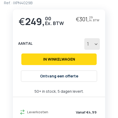
Ref. :
IXPN4029B
het
begin
van
€
249,
00
€
301,
29
de
afbeeldingen-
gallerij
AANTAL
IN WINKELWAGEN
Ontvang een offerte
50+ in stock, 5 dagen levert.
Leverkosten
Vanaf €4,99