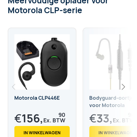
Meervoudige oplader voor
Motorola CLP-serie
Motorola CLP446E
Bodyguard-oortje
voor Motorola
CLP446e
€
156,
€
33,
90
90
€
189,
€
41,
85
02
IN WINKELWAGEN
IN WINKELWAGEN