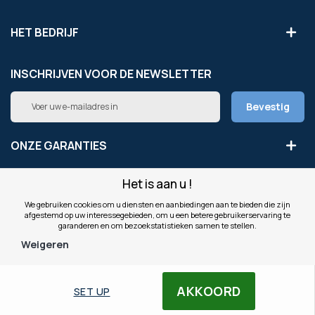
HET BEDRIJF
INSCHRIJVEN VOOR DE NEWSLETTER
Abonneer
Bevestig
u
op
onze
ONZE GARANTIES
nieuwsbrief
Het is aan u !
LEGAAL
We gebruiken cookies om u diensten en aanbiedingen aan te bieden die zijn
afgestemd op uw interessegebieden, om u een betere gebruikerservaring te
ONZE WEBSITES
garanderen en om bezoekstatistieken samen te stellen.
Weigeren
© Copyright OfficeEasy 2026
AKKOORD
SET UP