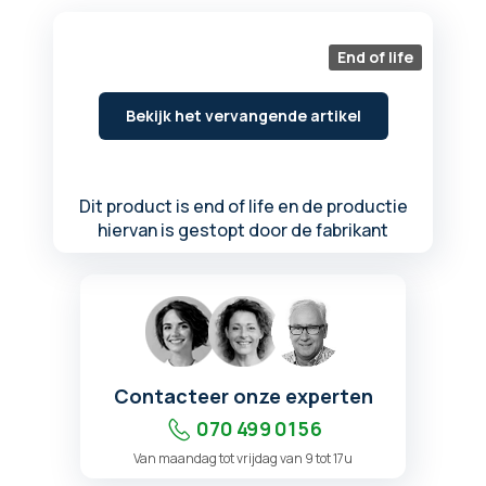
begin
van
de
End of life
afbeeldingen-
gallerij
Bekijk het vervangende artikel
Dit product is end of life en de productie
hiervan is gestopt door de fabrikant
Contacteer onze experten
070 499 01 56
Van maandag tot vrijdag van 9 tot 17u