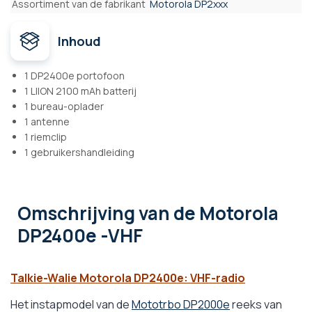
Assortiment van de fabrikant
Motorola DP2xxx
Inhoud
1 DP2400e portofoon
1 LIION 2100 mAh batterij
1 bureau-oplader
1 antenne
1 riemclip
1 gebruikershandleiding
Omschrijving
van de Motorola
DP2400e -VHF
Talkie-Walie Motorola DP2400e: VHF-radio
Het instapmodel van de
Mototrbo DP2000e
reeks van