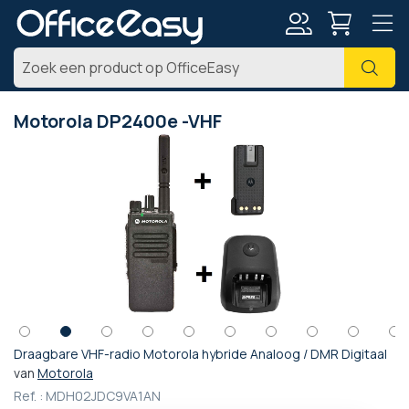
Account
Zoe
Motorola DP2400e -VHF
Ga
naar
het
einde
van
de
afbeeldingen-
gallerij
Draagbare VHF-radio Motorola hybride Analoog / DMR Digitaal
Ga
van
Motorola
naar
Ref. :
MDH02JDC9VA1AN
het