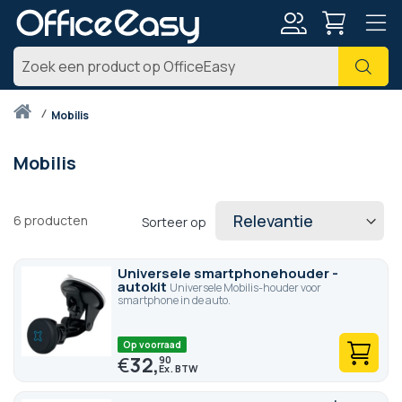
Account
Zoe
Thuis
mobilis
Mobilis
6
producten
Sorteer op
Universele smartphonehouder -
autokit
Universele Mobilis-houder voor
smartphone in de auto.
Op voorraad
€
32,
90