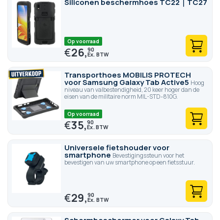
Siliconen beschermhoes TC22｜TC27
Op voorraad
€
26,
90
Transporthoes MOBILIS PROTECH
voor Samsung Galaxy Tab Active5
Hoog
niveau van valbestendigheid, 20 keer hoger dan de
eisen van de militaire norm MIL-STD-810G.
Op voorraad
€
35,
90
Universele fietshouder voor
smartphone
Bevestigingssteun voor het
bevestigen van uw smartphone op een fietsstuur.
€
29,
90