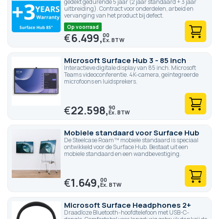
gedekt gedurende 5 jaar (2 jaar standaard + 3 jaar
uitbreiding). Contract voor onderdelen, arbeid en
vervanging van het product bij defect.
Op voorraad
€
6.499,
00
Microsoft Surface Hub 3 - 85 inch
Interactieve digitale display van 85 inch. Microsoft
Teams videoconferentie. 4K-camera, geïntegreerde
microfoons en luidsprekers.
€
22.598,
90
Mobiele standaard voor Surface Hub
De Steelcase Roam™ mobiele standaard is speciaal
ontwikkeld voor de Surface Hub. Bestaat uit een
mobiele standaard en een wandbevestiging.
€
1.649,
00
Microsoft Surface Headphones 2+
Draadloze Bluetooth-hoofdtelefoon met USB-C-