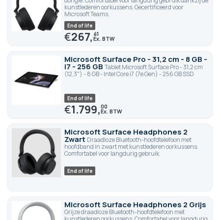
dongle. Comfortabel voor langdurig gebruik dankzij de
kunstlederen oorkussens. Gecertificeerd voor
Microsoft Teams.
End of life
€
267,
41
Microsoft Surface Pro - 31,2 cm - 8 GB -
i7 - 256 GB
Tablet Microsoft Surface Pro - 31,2 cm
(12,3") - 8 GB - Intel Core i7 (7e Gen) - 256 GB SSD
End of life
€
1.799,
00
Microsoft Surface Headphones 2
Zwart
Draadloze Bluetooth-hoofdtelefoon met
hoofdband in zwart met kunstlederen oorkussens.
Comfortabel voor langdurig gebruik.
End of life
Microsoft Surface Headphones 2 Grijs
Grijze draadloze Bluetooth-hoofdtelefoon met
kunstlederen oorkussens. Comfortabel voor langdurig