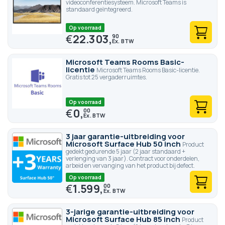
videoconferentiesysteem. Microsoft Teams is
standaard geïntegreerd.
Op voorraad
€
22.303,
90
Microsoft Teams Rooms Basic-
licentie
Microsoft Teams Rooms Basic-licentie.
Gratis tot 25 vergaderruimtes.
Op voorraad
€
0,
00
3 jaar garantie-uitbreiding voor
Microsoft Surface Hub 50 inch
Product
gedekt gedurende 5 jaar (2 jaar standaard +
verlenging van 3 jaar). Contract voor onderdelen,
arbeid en vervanging van het product bij defect.
Op voorraad
€
1.599,
00
3-jarige garantie-uitbreiding voor
Microsoft Surface Hub 85 inch
Product