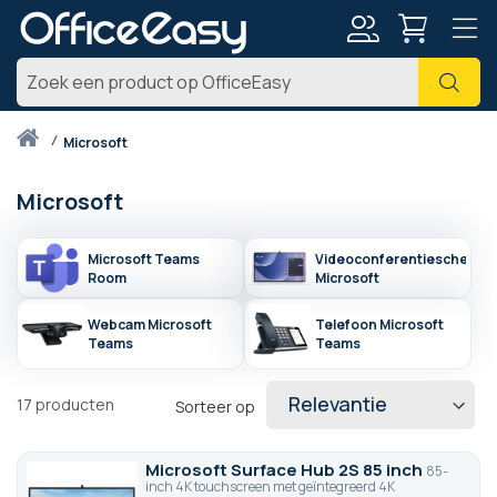
Account
Zoe
Thuis
microsoft
Microsoft
Microsoft Teams
Videoconferentiescherm
Room
Microsoft
Webcam Microsoft
Telefoon Microsoft
Teams
Teams
17
producten
Sorteer op
Microsoft Surface Hub 2S 85 inch
85-
inch 4K touchscreen met geïntegreerd 4K