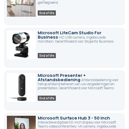
geïntegreerd.
End of life
Microsoft LifeCam Studio For
Business
HD USB-camera, ingebouwde
microfoon. Gecertificeerd voor Skype for Business.
End of life
Microsoft Presenter +
Afstandsbediening
Afstandsbediening voor
het op afstand beheren van uw vergaderingen en
presentaties. Gecertificeerd voor Microsoft Teams.
End of life
Microsoft Surface Hub 3 - 50 inch
Interactieve digitale 50-inch display voor Microsoft
Teams videoconferenties. 4K-camera, ingebouwde