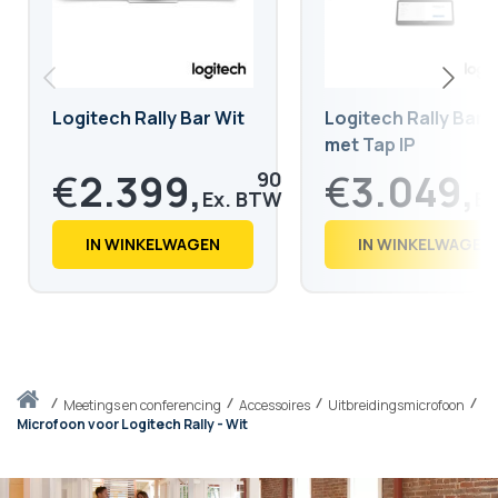
Logitech Rally Bar Wit
Logitech Rally Bar 
met Tap IP
€
2.399,
€
3.049,
90
€
2.903,
€
3.690,
88
26
IN WINKELWAGEN
IN WINKELWAGEN
Thuis
meetings en conferencing
Accessoires
Uitbreidingsmicrofoon
Microfoon voor Logitech Rally - Wit