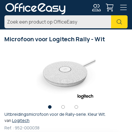
Account
Zoe
Microfoon voor Logitech Rally - Wit
Ga
naar
het
einde
van
de
afbeeldingen-
gallerij
Uitbreidingsmicrofoon voor de Rally-serie. Kleur Wit.
Ga
van
Logitech
naar
Ref. :
952-000038
het