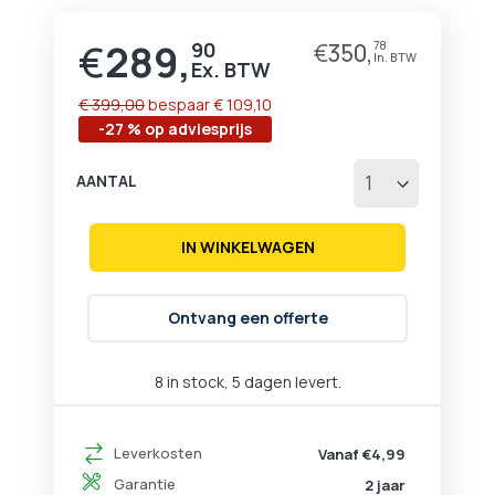
begin
van
€
289,
90
€
350,
78
Prijs
de
afbeeldingen-
gallerij
€ 399,00
bespaar
€ 109,10
-27 % op adviesprijs
AANTAL
IN WINKELWAGEN
Ontvang een offerte
8 in stock, 5 dagen levert.
Leverkosten
Vanaf €4,99
Garantie
2 jaar