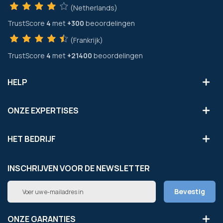
(Netherlands)
TrustScore
4
met
+300
beoordelingen
(Frankrijk)
TrustScore
4
met
+21400
beoordelingen
HELP
ONZE EXPERTISES
HET BEDRIJF
INSCHRIJVEN VOOR DE NEWSLETTER
Abonneer
Bevestig
u
op
onze
ONZE GARANTIES