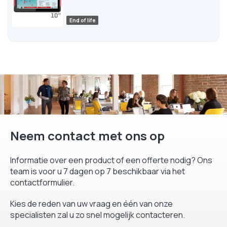
Media2Screen biedt ook
tal van diensten
, zoals installatie en
probleemoplossing, training, serveronderhoud op afstand en
End of life
grafisch ontwerp.
Alle Media2Screen schermen hebben
een garantie van 2 jaar
met terugkeer naar werkplaats.
Neem contact met ons op
Informatie over een product of een offerte nodig? Ons
team is voor u 7 dagen op 7 beschikbaar via het
contactformulier.
Kies de reden van uw vraag en één van onze
specialisten zal u zo snel mogelijk contacteren.