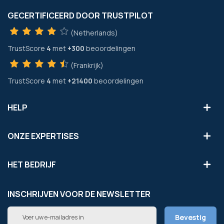
GECERTIFICEERD DOOR TRUSTPILOT
(Netherlands)
TrustScore
4
met
+300
beoordelingen
(Frankrijk)
TrustScore
4
met
+21400
beoordelingen
HELP
ONZE EXPERTISES
HET BEDRIJF
INSCHRIJVEN VOOR DE NEWSLETTER
Abonneer
Bevestig
u