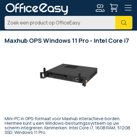
Account
Zoe
Maxhub OPS Windows 11 Pro - Intel Core i7
Ga
naar
het
einde
van
de
afbeeldingen-
gallerij
Mini-PC in OPS-formaat voor Maxhub interactieve borden.
Ga
Hiermee kunt u een Windows-besturingssysteem op uw
scherm integreren. Kenmerken: Intel Core i7, 16GB RAM, 512GB
naar
SSD, Windows 11 Pro.
het