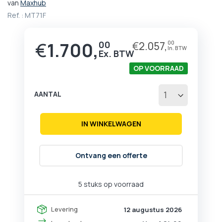
van
Maxhub
begin
van
Ref. :
MT71F
de
afbeeldingen-
€
1.700,
00
€
2.057,
00
gallerij
OP VOORRAAD
AANTAL
IN WINKELWAGEN
Ontvang een offerte
5 stuks op voorraad
Levering
12 augustus 2026