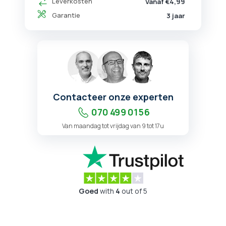
Leverkosten
Vanaf €4,99
Garantie
3 jaar
Contacteer onze experten
070 499 01 56
Van maandag tot vrijdag van 9 tot 17u
Goed
with
4
out of 5