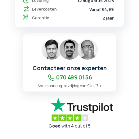
Levering
12 augustus 2026
Leverkosten
Vanaf €4,99
Garantie
2 jaar
Contacteer onze experten
070 499 01 56
Van maandag tot vrijdag van 9 tot 17u
Goed
with
4
out of 5