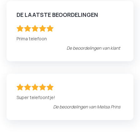
DE LAATSTE BEOORDELINGEN
100
100
% of
Prima telefoon
De beoordelingen van
klant
100
100
% of
Super telefoontje!
De beoordelingen van
Melisa Prins