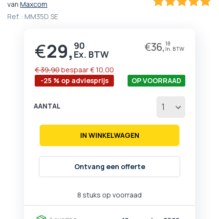
van
Maxcom
het
100
100
% of
Ref. :
MM35D SE
begin
van
de
€
29,
90
€
36,
18
Prijs
afbeeldingen-
gallerij
€ 39,90
bespaar
€ 10,00
-25 % op adviesprijs
OP VOORRAAD
AANTAL
IN WINKELWAGEN
Ontvang een offerte
8 stuks op voorraad