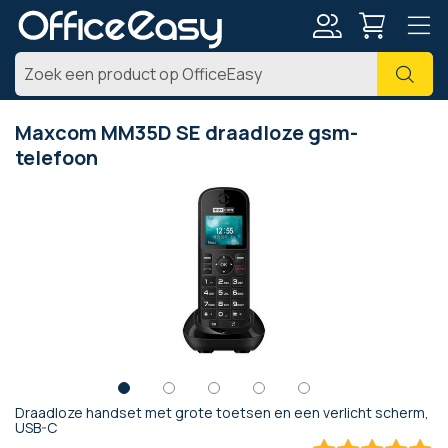
Account
Zoe
Maxcom MM35D SE draadloze gsm-
telefoon
Ga
naar
het
einde
van
de
afbeeldingen-
gallerij
Draadloze handset met grote toetsen en een verlicht scherm,
Ga
USB-C
naar