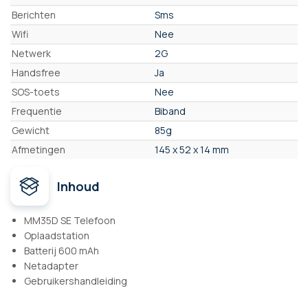
Berichten
Sms
Wifi
Nee
Netwerk
2G
Handsfree
Ja
SOS-toets
Nee
Frequentie
Biband
Gewicht
85g
Afmetingen
145 x 52 x 14 mm
Inhoud
MM35D SE Telefoon
Oplaadstation
Batterij 600 mAh
Netadapter
Gebruikershandleiding