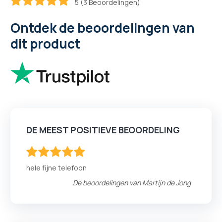
5 (3 Beoordelingen)
100
100
% of
Ontdek de beoordelingen van
dit product
DE MEEST POSITIEVE BEOORDELING
100
100
% of
hele fijne telefoon
De beoordelingen van
Martijn de Jong