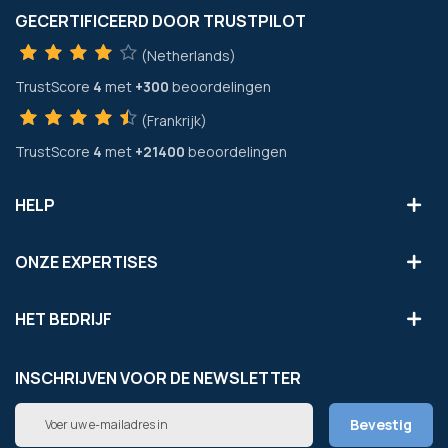
GECERTIFICEERD DOOR TRUSTPILOT
(Netherlands)
TrustScore
4
met
+300
beoordelingen
(Frankrijk)
TrustScore
4
met
+21400
beoordelingen
HELP
ONZE EXPERTISES
HET BEDRIJF
INSCHRIJVEN VOOR DE NEWSLETTER
Abonneer
Bevestig
u