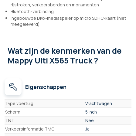
rijstroken, verkeersborden en monumenten
Bluetooth-verbinding
Ingebouwde Divx-mediaspeler op micro SDHC-kaart (niet
meegeleverd)
Wat zijn de kenmerken
van de
Mappy Ulti X565 Truck ?
Eigenschappen
Eigenschappen
Type voertuig
Vrachtwagen
Scherm
5 inch
TNT
Nee
Verkeersinformatie TMC
Ja