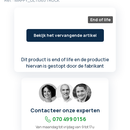
Ref. :
MAPPY_ULTI565TRUCK
begin
van
de
End of life
afbeeldingen-
gallerij
Bekijk het vervangende artikel
Dit product is end of life en de productie
hiervan is gestopt door de fabrikant
Contacteer onze experten
070 499 01 56
Van maandag tot vrijdag van 9 tot 17u