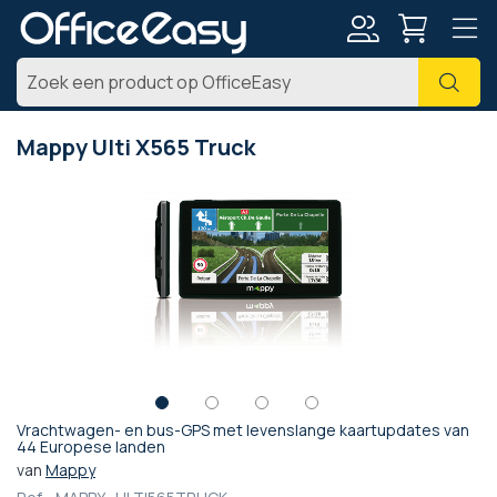
Account
Zoe
Mappy Ulti X565 Truck
Ga
naar
het
einde
van
de
afbeeldingen-
gallerij
Vrachtwagen- en bus-GPS met levenslange kaartupdates van
Ga
44 Europese landen
naar
van
Mappy
het