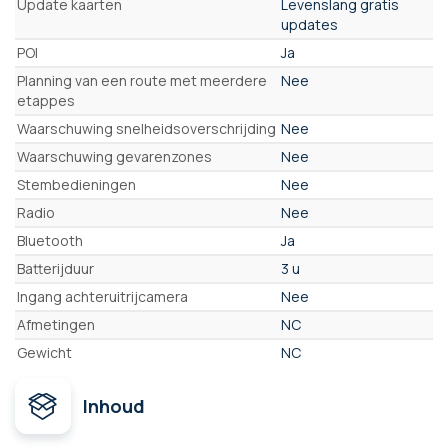
Update kaarten
Levenslang gratis
updates
POI
Ja
Planning van een route met meerdere
Nee
etappes
Waarschuwing snelheidsoverschrijding
Nee
Waarschuwing gevarenzones
Nee
Stembedieningen
Nee
Radio
Nee
Bluetooth
Ja
Batterijduur
3 u
Ingang achteruitrijcamera
Nee
Afmetingen
NC
Gewicht
NC
Inhoud