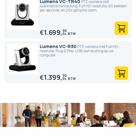
Lumens VC-TR40
PTZ-camera met
automatische tracking. Full HD-resolutie, 60 beelden
per seconde, en 20x optische zoom.
€
1.699,
90
Lumens VC-R30
PTZ-camera met Full HD-
resolutie. Plug & Play: USB-aansluiting op uw
computer.
€
1.399,
90