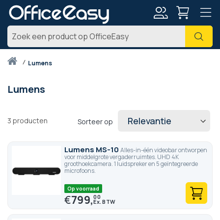
Account
Zoe
Thuis
lumens
Lumens
3
producten
Sorteer op
Lumens MS-10
Alles-in-één videobar ontworpen
voor middelgrote vergaderruimtes. UHD 4K
groothoekcamera. 1 luidspreker en 5 geïntegreerde
microfoons.
Op voorraad
€
799,
00