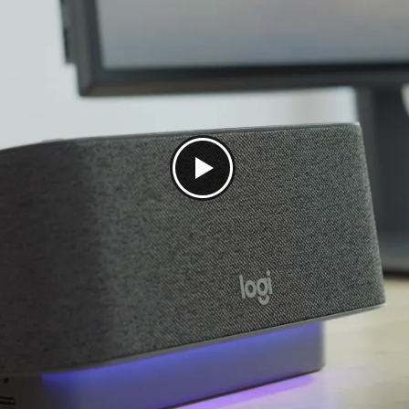
Nee
Ja
2 jaar
Google Meet certified, Klassieke werking
Logi Dock