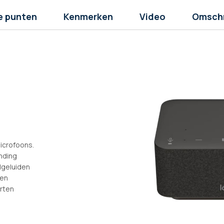
e punten
Kenmerken
Video
Omschr
icrofoons.
nding
dgeluiden
gen
rten