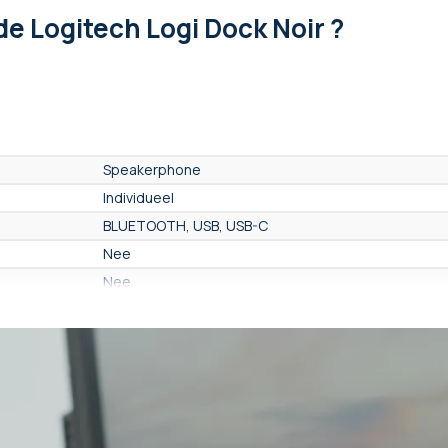
de Logitech Logi Dock Noir ?
Speakerphone
Individueel
BLUETOOTH, USB, USB-C
Nee
Nee
Nee
Nee
6 microfoons
Ja
Nee