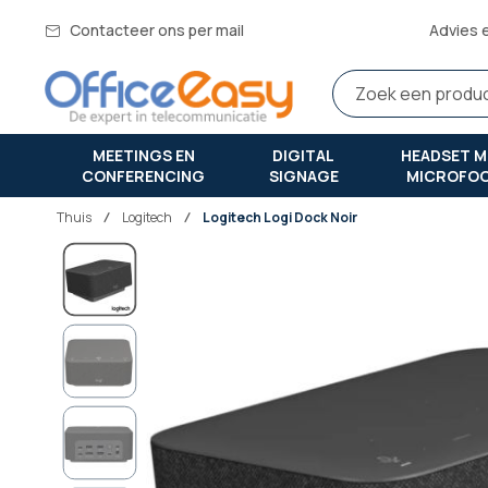
Contacteer ons per mail
Advies 
MEETINGS EN
DIGITAL
HEADSET M
CONFERENCING
SIGNAGE
MICROFO
Thuis
logitech
Logitech Logi Dock Noir
Ga
naar
het
einde
van
de
afbeeldingen-
gallerij