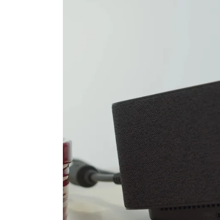
Uitbreidingsmicrofoons
Mute-toets
Garantie
Gecertificeerd voor
Assortiment van de fabrikant