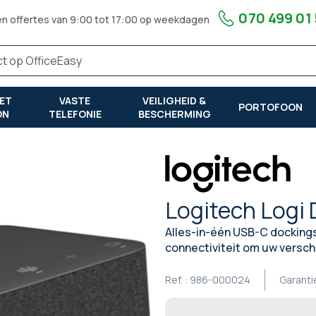
070 499 01
en offertes van 9:00 tot 17:00 op weekdagen
ET
VASTE
VEILIGHEID &
PORTOFOON
ON
TELEFONIE
BESCHERMING
Logitech Logi 
Alles-in-één USB-C dockingst
connectiviteit om uw verschi
Ref. :
986-000024
Garanti