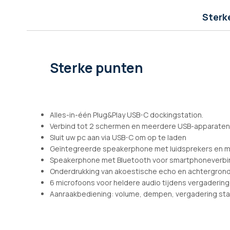
afbeeldingen-
gallerij
Sterk
Sterke punten
Alles-in-één Plug&Play USB-C dockingstation.
Verbind tot 2 schermen en meerdere USB-apparaten
Sluit uw pc aan via USB-C om op te laden
Geïntegreerde speakerphone met luidsprekers en m
Speakerphone met Bluetooth voor smartphoneverbi
Onderdrukking van akoestische echo en achtergron
6 microfoons voor heldere audio tijdens vergaderin
Aanraakbediening: volume, dempen, vergadering sta