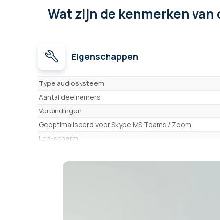
Wat zijn de kenmerken
van 
Eigenschappen
Eigenschappen
Type audiosysteem
Aantal deelnemers
Verbindingen
Geoptimaliseerd voor Skype MS Teams / Zoom
Lcd-scherm
Nummerkiestoetsenbord
Hoofdtelefooningang
Ingebouwde microfoons
Dekking 360°
SD-geheugenkaart