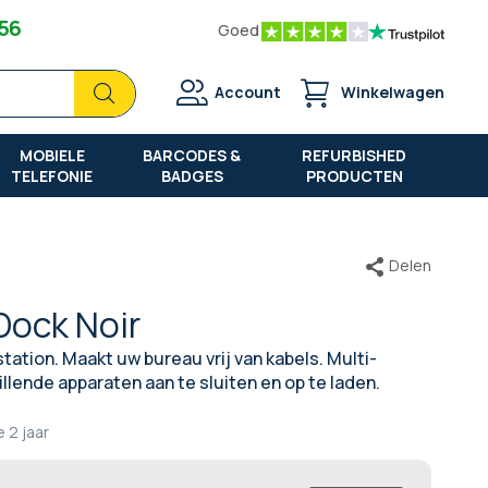
 56
Goed
Zoek
Zoek
Account
Winkelwagen
MOBIELE
BARCODES &
REFURBISHED
TELEFONIE
BADGES
PRODUCTEN
Delen
Dock Noir
ation. Maakt uw bureau vrij van kabels. Multi-
llende apparaten aan te sluiten en op te laden.
e
2 jaar