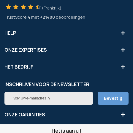
(Frankrijk)
TrustScore
4
met
+21400
beoordelingen
HELP
ONZE EXPERTISES
HET BEDRIJF
INSCHRIJVEN VOOR DE NEWSLETTER
Abonneer
Bevestig
u
op
onze
ONZE GARANTIES
nieuwsbrief
Het is aan u !
LEGAAL