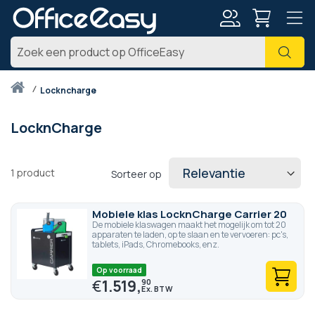
Account
Zoe
Thuis
lockncharge
LocknCharge
1
product
Sorteer op
Mobiele klas LocknCharge Carrier 20
De mobiele klaswagen maakt het mogelijk om tot 20
apparaten te laden, op te slaan en te vervoeren: pc's,
tablets, iPads, Chromebooks, enz.
Op voorraad
€
1.519,
90