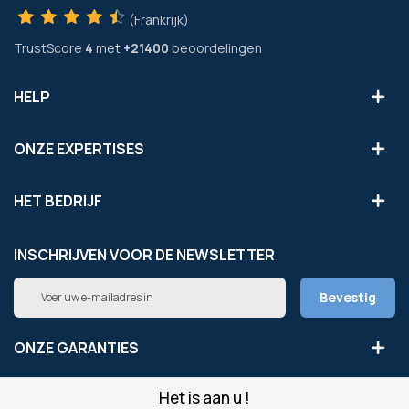
(Frankrijk)
TrustScore
4
met
+21400
beoordelingen
HELP
ONZE EXPERTISES
HET BEDRIJF
INSCHRIJVEN VOOR DE NEWSLETTER
Abonneer
Bevestig
u
op
onze
ONZE GARANTIES
nieuwsbrief
Het is aan u !
LEGAAL