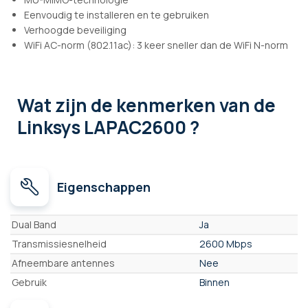
Eenvoudig te installeren en te gebruiken
Verhoogde beveiliging
WiFi AC-norm (802.11ac): 3 keer sneller dan de WiFi N-norm
Wat zijn de kenmerken
van de
Linksys LAPAC2600 ?
Eigenschappen
Eigenschappen
Dual Band
Ja
Transmissiesnelheid
2600 Mbps
Afneembare antennes
Nee
Gebruik
Binnen