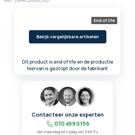
Ref. :
LAPAC2600C-EU
begin
van
de
End of life
afbeeldingen-
gallerij
Bekijk vergelijkbare artikelen
Dit product is end of life en de productie
hiervan is gestopt door de fabrikant
Contacteer onze experten
070 499 01 56
Van maandag tot vrijdag van 9 tot 17u