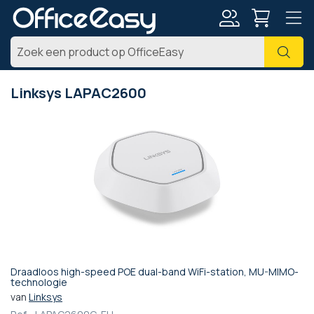
Account
Zoe
Linksys LAPAC2600
Ga
naar
het
einde
van
de
afbeeldingen-
gallerij
Draadloos high-speed POE dual-band WiFi-station, MU-MIMO-
Ga
technologie
naar
van
Linksys
het