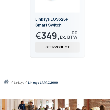
Linksys LGS326P
Smart Switch
€
349,
00
€
422,
29
SEE PRODUCT
Thuis
linksys
Linksys LAPAC2600