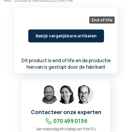
Ref. :
LICENCE-MENSUELLE-LAVITRE
begin
van
de
End of life
afbeeldingen-
gallerij
Bekijk vergelijkbare artikelen
Dit product is end of life en de productie
hiervan is gestopt door de fabrikant
Contacteer onze experten
070 499 01 56
Van maandag tot vrijdag van 9 tot 17u