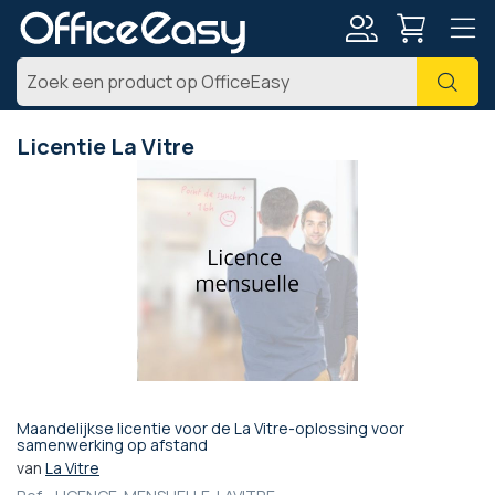
Account
Zoe
Licentie La Vitre
Ga
naar
het
einde
van
de
afbeeldingen-
gallerij
Maandelijkse licentie voor de La Vitre-oplossing voor
Ga
samenwerking op afstand
naar
van
La Vitre
het