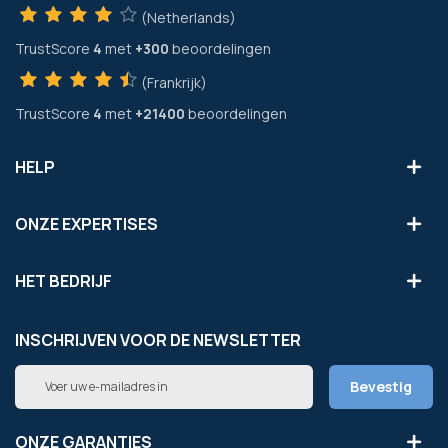
(Netherlands)
TrustScore
4
met
+300
beoordelingen
(Frankrijk)
TrustScore
4
met
+21400
beoordelingen
HELP
ONZE EXPERTISES
HET BEDRIJF
INSCHRIJVEN VOOR DE NEWSLETTER
Abonneer
Bevestig
u
op
onze
ONZE GARANTIES