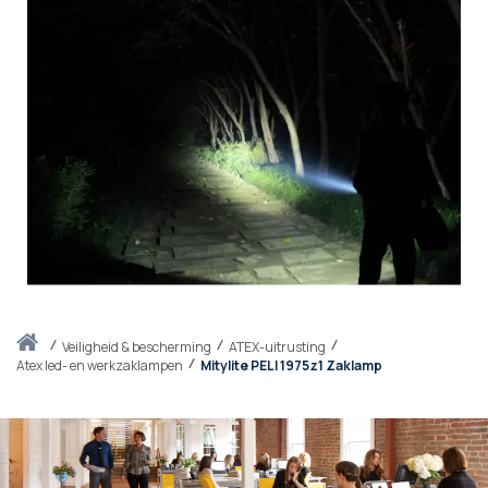
Thuis
veiligheid & bescherming
ATEX-uitrusting
Atex led- en werkzaklampen
Mitylite PELI 1975z1 Zaklamp