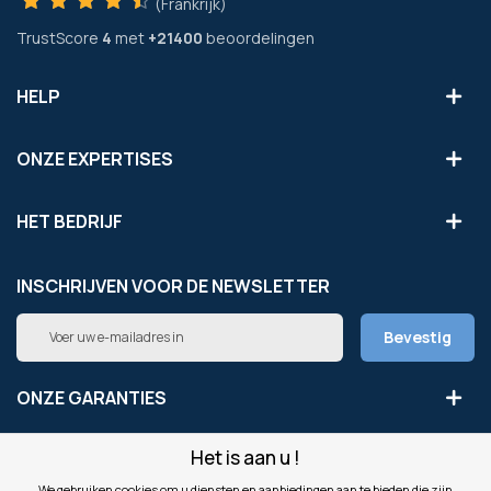
(Frankrijk)
TrustScore
4
met
+21400
beoordelingen
HELP
ONZE EXPERTISES
HET BEDRIJF
INSCHRIJVEN VOOR DE NEWSLETTER
Abonneer
Bevestig
u
op
onze
ONZE GARANTIES
nieuwsbrief
Het is aan u !
LEGAAL
We gebruiken cookies om u diensten en aanbiedingen aan te bieden die zijn