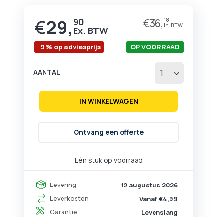
begin
van
€
29,
90
€
36,
18
Prijs
de
afbeeldingen-
gallerij
-9 % op adviesprijs
OP VOORRAAD
AANTAL
IN WINKELWAGEN
Ontvang een offerte
Eén stuk op voorraad
Levering
12 augustus 2026
Leverkosten
Vanaf €4,99
Garantie
Levenslang