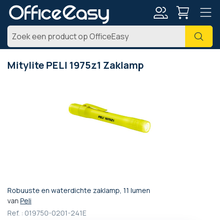
Account
Zoe
Mitylite PELI 1975z1 Zaklamp
Ga
naar
het
einde
van
de
afbeeldingen-
gallerij
Robuuste en waterdichte zaklamp, 11 lumen
Ga
van
Peli
naar
Ref. :
019750-0201-241E
het