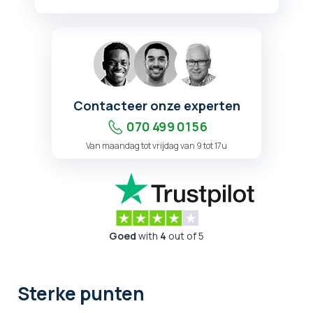
Contacteer onze experten
070 499 01 56
Van maandag tot vrijdag van 9 tot 17u
Goed
with
4
out of 5
Sterke punten