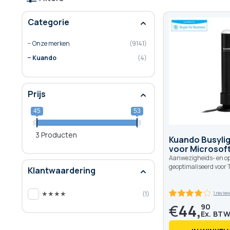
Categorie
Onze merken
9141
Kuando
4
Prijs
45
53
3 Producten
Kuando Busyli
voor Microsof
Aanwezigheids- en op
geoptimaliseerd voor
Klantwaardering
★★★★
1
€
44,
90