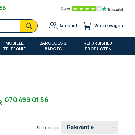
 56
Goed
Zoek
Zoek
Account
Winkelwagen
MOBIELE
BARCODES &
REFURBISHED
TELEFONIE
BADGES
PRODUCTEN
070 499 01 56
7u
Sorteer op