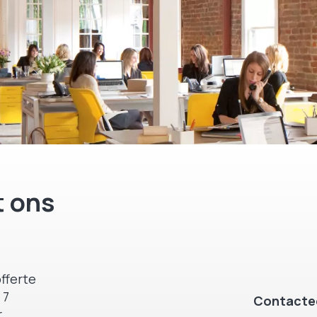
 ons
fferte
 7
Contactee
.