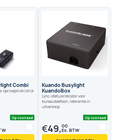
light Combi
Kuando Busylight
KuandoBox
le oproepindicator
Lync-statusindicator voor
bureautelefoon, referentie in
uitverkoop.
€
49,
00