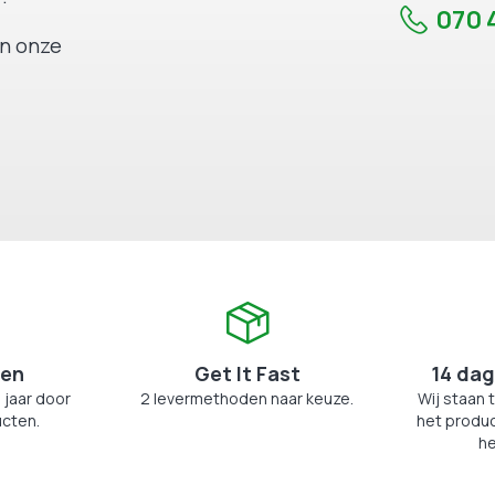
070 4
an onze
zen
Get It Fast
14 dag
 jaar door
2 levermethoden naar keuze.
Wij staan 
cten.
het produc
he