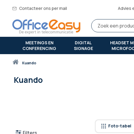
Contacteer ons per mail
Advies 
MEETINGS EN
DIGITAL
HEADSET M
CONFERENCING
SIGNAGE
MICROFO
Thuis
kuando
Kuando
Foto-tabel
Filters