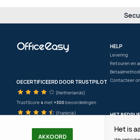
Secu
HELP
Levering
Retouren en a
Betaalmethod
Contacteer o
GECERTIFICEERD DOOR TRUSTPILOT
(Netherlands)
TrustScore
4
met
+300
beoordelingen
(Frankrijk)
HET BEDRIJ
TrustScore
4
met
+21400
beoordelingen
Wie zijn wij?
Het is aa
Onze merken
AKKOORD
We gebruike