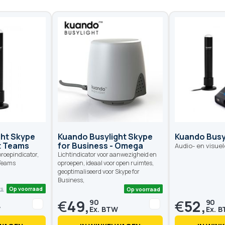
ght Skype
Kuando Busylight Skype
Kuando Busy
t Teams
for Business - Omega
Audio- en visue
roepindicator,
Lichtindicator voor aanwezigheid en
 Teams
oproepen, ideaal voor open ruimtes,
geoptimaliseerd voor Skype for
Business,
€
49,
€
52,
90
90