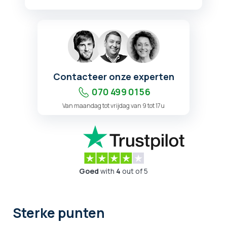
Contacteer onze experten
070 499 01 56
Van maandag tot vrijdag van 9 tot 17u
Goed
with
4
out of 5
Sterke punten