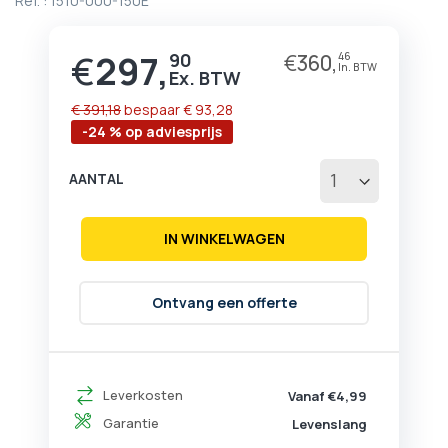
Ref. :
1510-000-150E
begin
van
de
€
297,
90
€
360,
46
Prijs
afbeeldingen-
gallerij
€ 391,18
bespaar
€ 93,28
-24 % op adviesprijs
AANTAL
IN WINKELWAGEN
Ontvang een offerte
Leverkosten
Vanaf €4,99
Garantie
Levenslang