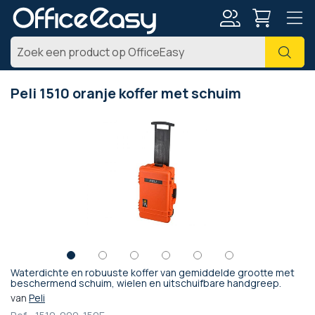
Account
Zoe
Peli 1510 oranje koffer met schuim
Ga
naar
het
einde
van
de
afbeeldingen-
gallerij
Waterdichte en robuuste koffer van gemiddelde grootte met
Ga
beschermend schuim, wielen en uitschuifbare handgreep.
naar
van
Peli
het