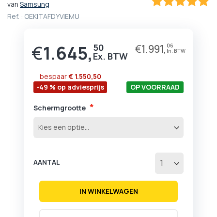
van
Samsung
het
100
100
% of
Ref. :
OEKITAFDYVIEMU
begin
van
de
€
1.645,
afbeeldingen-
50
€
1.991,
06
gallerij
bespaar
€ 1.550,50
-49 % op adviesprijs
OP VOORRAAD
Schermgrootte
AANTAL
IN WINKELWAGEN