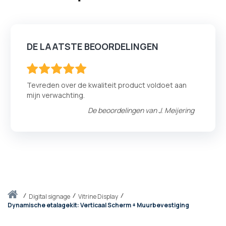
DE LAATSTE BEOORDELINGEN
100
100
% of
Tevreden over de kwaliteit product voldoet aan
mijn verwachting.
De beoordelingen van
J. Meijering
Thuis
digital signage
Vitrine Display
Dynamische etalagekit: Verticaal Scherm + Muurbevestiging