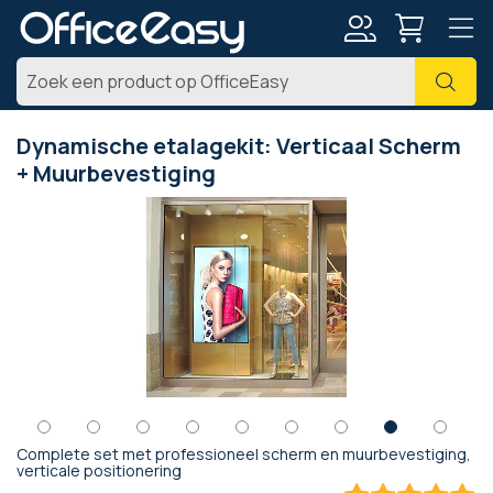
Account
Zoe
Dynamische etalagekit: Verticaal Scherm
+ Muurbevestiging
Ga
naar
het
einde
van
de
afbeeldingen-
gallerij
Complete set met professioneel scherm en muurbevestiging,
Ga
verticale positionering
naar