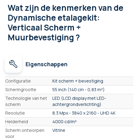
Wat zijn de kenmerken
van de
Dynamische etalagekit:
Verticaal Scherm +
Muurbevestiging ?
Eigenschappen
Eigenschappen
Configuratie
Kit scherm + bevestiging
Schermgrootte
55 inch (140 cm - 0,83 m²)
Technologie van het
LED (LCD display met LED-
scherm
achtergrondverlichting)
Resolutie
8,3 Mpx - 3840 x 2160 - UHD 4K
Helderheid
4000 cd/m²
Scherm ontworpen
Vitrine
voor