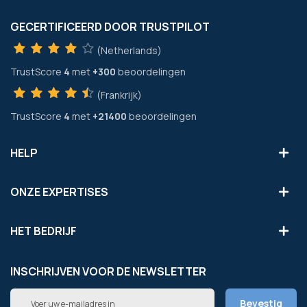
GECERTIFICEERD DOOR TRUSTPILOT
(Netherlands)
TrustScore
4
met
+300
beoordelingen
(Frankrijk)
TrustScore
4
met
+21400
beoordelingen
HELP
ONZE EXPERTISES
HET BEDRIJF
INSCHRIJVEN VOOR DE NEWSLETTER
Abonneer
Bevestig