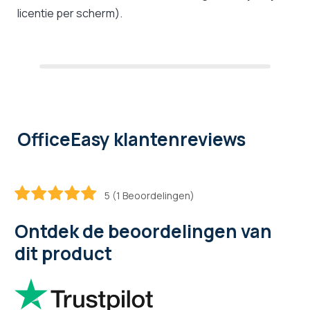
licentie per scherm).
OfficeEasy klantenreviews
5 (1 Beoordelingen)
100
100
% of
Ontdek de beoordelingen van
dit product