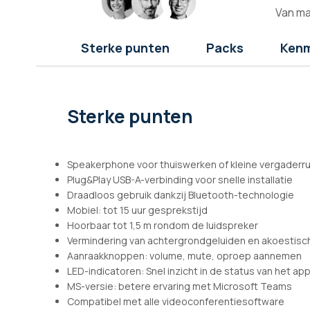
afbeeldingen-
Van ma
gallerij
Sterke punten
Packs
Ken
Sterke punten
Speakerphone voor thuiswerken of kleine vergaderr
Plug&Play USB-A-verbinding voor snelle installatie
Draadloos gebruik dankzij Bluetooth-technologie
Mobiel: tot 15 uur gesprekstijd
Hoorbaar tot 1,5 m rondom de luidspreker
Vermindering van achtergrondgeluiden en akoestisc
Aanraakknoppen: volume, mute, oproep aannemen
LED-indicatoren: Snel inzicht in de status van het ap
MS-versie: betere ervaring met Microsoft Teams
Compatibel met alle videoconferentiesoftware