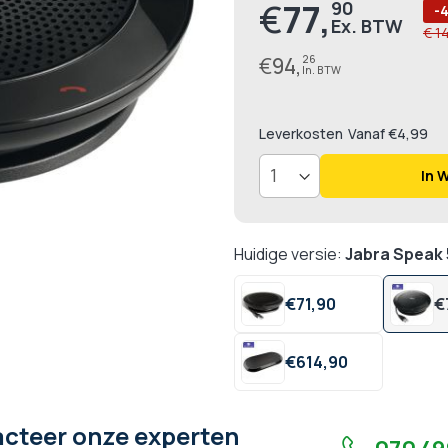
€
77,
90
Prijs
-4
€ 1
€
94,
26
Leverkosten
Vanaf €4,99
In 
Huidige versie:
Jabra Speak
€
71,
90
€
€
614,
90
cteer onze experten