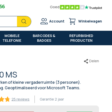
 56
Goed
Zoek
Zoek
Account
Winkelwagen
MOBIELE
BARCODES &
REFURBISHED
TELEFONIE
BADGES
PRODUCTEN
Delen
10 MS
en of kleine vergaderruimte (3 personen).
ng. Geoptimaliseerd voor Microsoft Teams.
25 reviews
Garantie
2 jaar