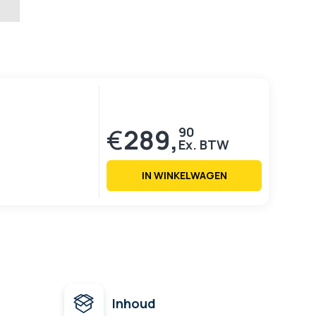
€
289,
90
IN WINKELWAGEN
Inhoud