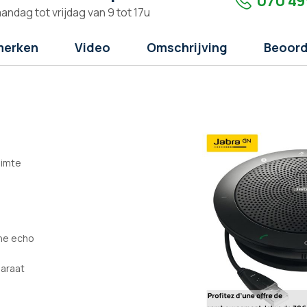
070 49
andag tot vrijdag van 9 tot 17u
merken
Video
Omschrijving
Beoord
uimte
he echo
paraat