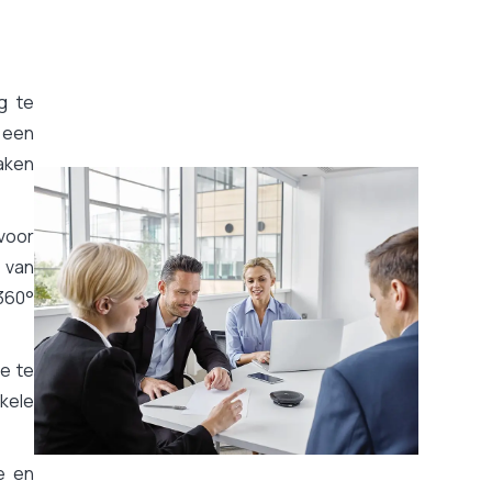
g te
 een
aken
voor
 van
360°
e te
kele
e en