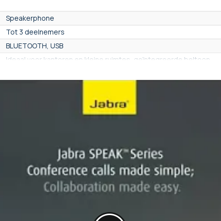
Speakerphone
Tot 3 deelnemers
BLUETOOTH, USB
Ideaal voor kantoren en kleine ruimtes, geïntegreerde beltoon
Ja
100 m²
Nee
Nee
Ja
N.B
Ja
Nee
Nee
Ja
195g