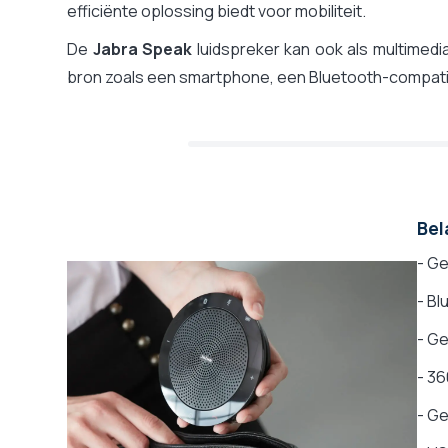
efficiënte oplossing biedt voor mobiliteit.
De
Jabra Speak
luidspreker kan ook als multimedi
bron zoals een smartphone, een Bluetooth-compatib
Bel
- G
- Bl
- Ge
- 36
- Ge