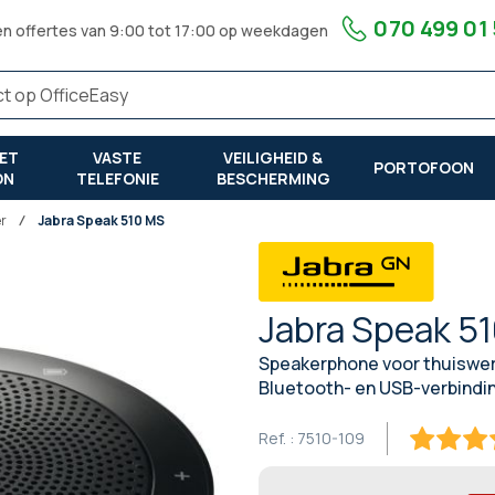
070 499 01
en offertes van 9:00 tot 17:00 op weekdagen
ET
VASTE
VEILIGHEID &
PORTOFOON
ON
TELEFONIE
BESCHERMING
er
Jabra Speak 510 MS
Jabra Speak 5
Speakerphone voor thuiswerk
Bluetooth- en USB-verbindi
Ref. :
7510-109
94.4
100
% of