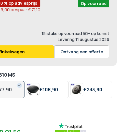
8 % op adviesprijs
Op voorraad
49,00
bespaar
€ 71,10
15 stuks op voorraad
50+ op komst
Levering
11 augustus 2026
Winkelwagen
Ontvang een offerte
 510 MS
77,
90
€
108,
90
€
233,
90