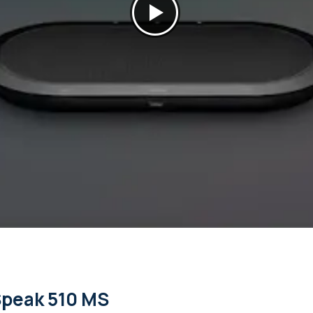
120 x 120 x 33 mm
2 jaar
Microsoft Teams certified
Jabra Speak 510/4S
Speak 510 MS