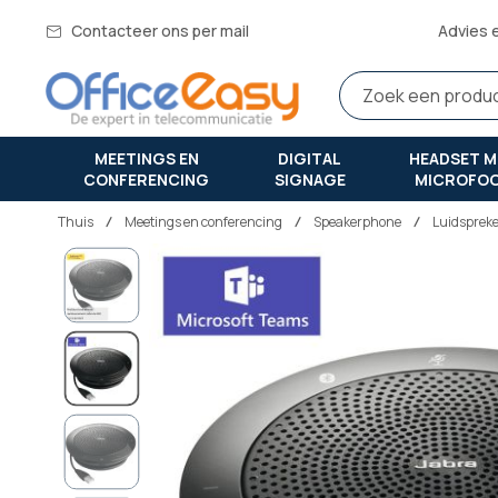
Contacteer ons per mail
Advies 
MEETINGS EN
DIGITAL
HEADSET M
CONFERENCING
SIGNAGE
MICROFO
Thuis
meetings en conferencing
Speakerphone
Luidsprek
Ga
naar
het
einde
van
de
afbeeldingen-
gallerij