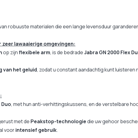
van robuuste materialen die een lange levensduur garandere
r zeer lawaaierige omgevingen:
n
op zijn
flexibele arm
, is de bedrade
Jabra GN 2000 Flex D
g van het geluid
, zodat u constant aandachtig kunt luistere
aard microfoonarm
:
x Duo
, met hun anti-verhittingskussens, en de verstelbare h
gerust met de
Peakstop-technologie
die uw gehoor bescherm
al voor
intensief gebruik
.