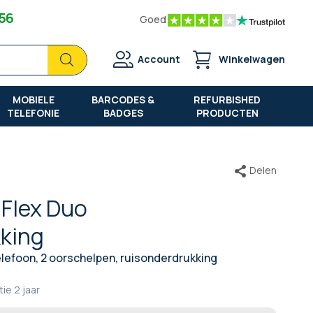
 56
Goed
Zoek
Zoek
Account
Winkelwagen
MOBIELE
BARCODES &
REFURBISHED
TELEFONIE
BADGES
PRODUCTEN
Delen
 Flex Duo
king
lefoon, 2 oorschelpen, ruisonderdrukking
tie
2 jaar