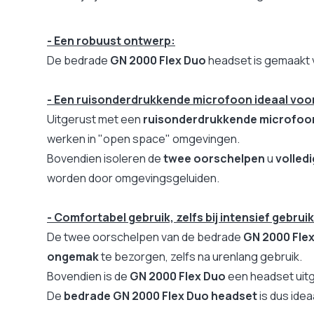
Bluetooth
Nee
Breedbandgeluid (VoIP)
Nee
- Een robuust ontwerp:
Controlelampje oproep
Ja
De bedrade
GN 2000 Flex Duo
headset is gemaakt 
Functie telefonische vergadering
Nee
Geoptimaliseerd voor Zoom / Skype / Teams
Nee
- Een ruisonderdrukkende microfoon ideaal voo
Snel ontkoppelen
Ja
Uitgerust met een
ruisonderdrukkende microfoo
Gewicht headset
52 g
werken in "open space" omgevingen.
Garantie
2 jaar
Bovendien isoleren de
twee oorschelpen
u
volledi
Microfoon
Stand
worden door omgevingsgeluiden.
Opvouwbare headset, makkelijk opbergen
Nee
- Comfortabel gebruik, zelfs bij intensief gebruik
De twee oorschelpen van de bedrade
GN 2000 Fle
ongemak
te bezorgen, zelfs na urenlang gebruik.
Bovendien is de
GN 2000 Flex Duo
een headset uit
De
bedrade GN 2000 Flex Duo headset
is dus idea