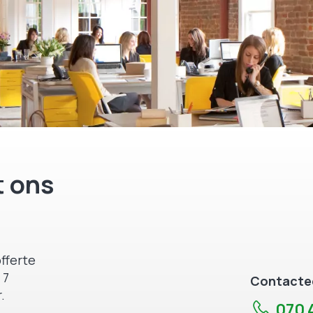
 ons
fferte
 7
Contactee
.
070 4