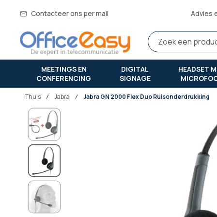
Contacteer ons per mail
Advies 
MEETINGS EN
DIGITAL
HEADSET M
CONFERENCING
SIGNAGE
MICROFO
Thuis
jabra
Jabra GN 2000 Flex Duo Ruisonderdrukking
Ga
naar
het
einde
van
de
afbeeldingen-
gallerij