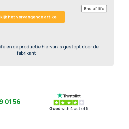
End of life
kijk het vervangende artikel
life en de productie hiervan is gestopt door de
fabrikant
9 01 56
Goed
with
4
out of 5
g