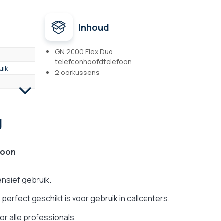
Inhoud
GN 2000 Flex Duo
telefoonhoofdtelefoon
uik
2 oorkussens
g
foon
ensief gebruik.
perfect geschikt is voor gebruik in callcenters.
or alle professionals.