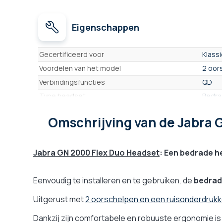
Eigenschappen
Eigenschappen
Gecertificeerd voor
Klass
Voordelen van het model
2 oor
Verbindingsfuncties
QD
Type headset
Bedra
Aantal oortjes
2 oor
Omschrijving
van de Jabra 
Actieve geluidsisolatie
Nee
Type headset
Heads
Type oortje
On ea
Jabra GN 2000 Flex Duo Headset
: Een bedrade 
Gebruik
Intens
Kussentje(s)/Oortje(s)
Van s
Eenvoudig te installeren en te gebruiken, de
bedrad
Gehoorbescherming
PeakS
Uitgerust met
2 oorschelpen en een ruisonderdruk
Compatibele Push-to-Talk
Nee (
Dankzij zijn comfortabele en robuuste ergonomie i
Functie ‘mute’
Nee