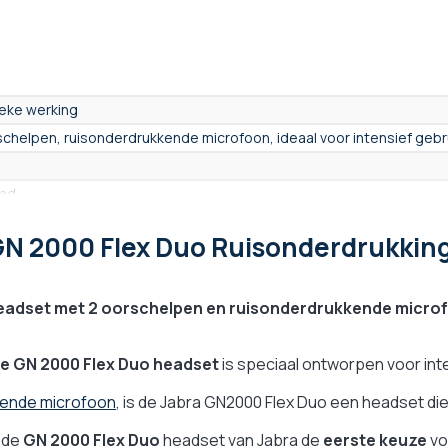
ieke werking
schelpen, ruisonderdrukkende microfoon, ideaal voor intensief gebr
ad
tjes
GN 2000 Flex Duo Ruisonderdrukkin
et met hoofdband
r
headset met 2 oorschelpen en ruisonderdrukkende micro
ief
chuimrubber
e GN 2000 Flex Duo headset
is speciaal ontworpen voor int
top-technologie
kende microfoon
, is de Jabra GN2000 Flex Duo een headset die 
Teams, Zello, Zebra)
s de
GN 2000 Flex Duo
headset van Jabra de
eerste keuze
vo