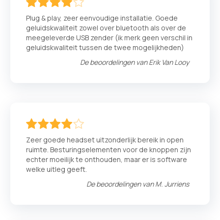
80
100
% of
Plug & play, zeer eenvoudige installatie. Goede
geluidskwaliteit zowel over bluetooth als over de
meegeleverde USB zender (ik merk geen verschil in
geluidskwaliteit tussen de twee mogelijkheden)
De beoordelingen van
Erik Van Looy
80
100
% of
Zeer goede headset uitzonderlijk bereik in open
ruimte. Besturingselementen voor de knoppen zijn
echter moeilijk te onthouden, maar er is software
welke uitleg geeft.
De beoordelingen van
M. Jurriens