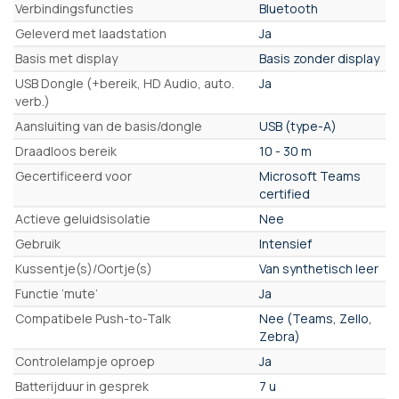
Verbindingsfuncties
Bluetooth
Geleverd met laadstation
Ja
Basis met display
Basis zonder display
USB Dongle (+bereik, HD Audio, auto.
Ja
verb.)
Aansluiting van de basis/dongle
USB (type-A)
Draadloos bereik
10 - 30 m
Gecertificeerd voor
Microsoft Teams
certified
Actieve geluidsisolatie
Nee
Gebruik
Intensief
Kussentje(s)/Oortje(s)
Van synthetisch leer
Functie ‘mute’
Ja
Compatibele Push-to-Talk
Nee (Teams, Zello,
Zebra)
Controlelampje oproep
Ja
Batterijduur in gesprek
7 u