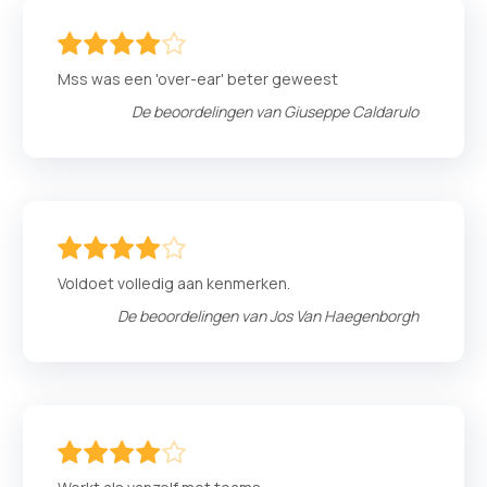
80
100
% of
Mss was een 'over-ear' beter geweest
De beoordelingen van
Giuseppe Caldarulo
80
100
% of
Voldoet volledig aan kenmerken.
De beoordelingen van
Jos Van Haegenborgh
80
100
% of