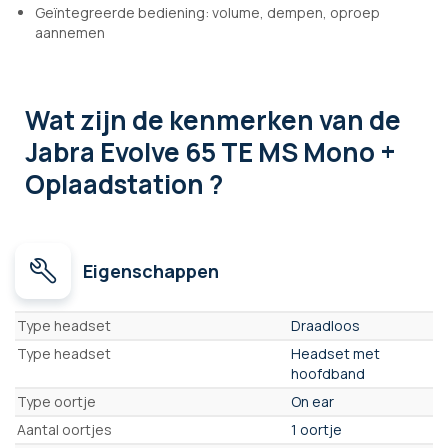
Geïntegreerde bediening: volume, dempen, oproep
aannemen
Wat zijn de kenmerken
van de
Jabra Evolve 65 TE MS Mono +
Oplaadstation ?
Eigenschappen
Eigenschappen
Type headset
Draadloos
Type headset
Headset met
hoofdband
Type oortje
On ear
Aantal oortjes
1 oortje