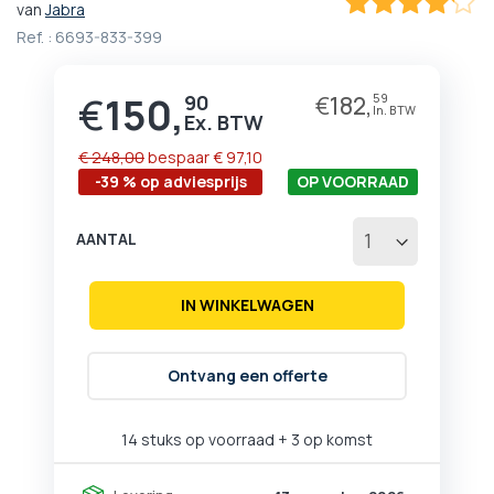
van
Jabra
het
82.857142857143
100
% of
Ref. :
6693-833-399
begin
van
de
€
150,
90
€
182,
59
Prijs
afbeeldingen-
gallerij
€ 248,00
bespaar
€ 97,10
-39 % op adviesprijs
OP VOORRAAD
AANTAL
IN WINKELWAGEN
Ontvang een offerte
14 stuks op voorraad
+ 3 op komst