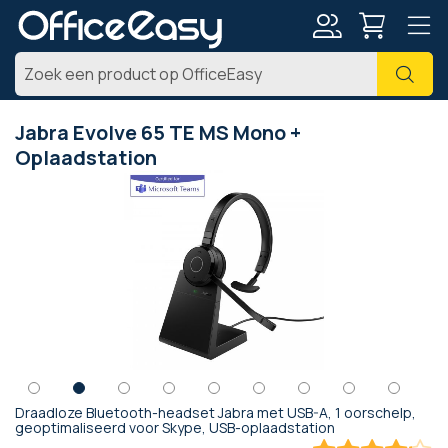
Account
Zoe
Jabra Evolve 65 TE MS Mono +
Oplaadstation
Ga
naar
het
einde
van
de
afbeeldingen-
gallerij
Draadloze Bluetooth-headset Jabra met USB-A, 1 oorschelp,
Ga
geoptimaliseerd voor Skype, USB-oplaadstation
naar