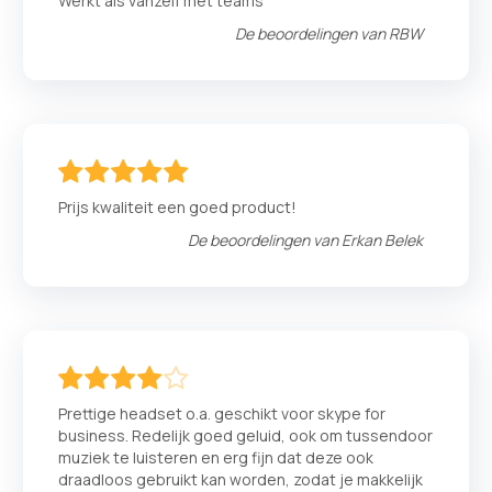
Werkt als vanzelf met teams
De beoordelingen van
RBW
100
100
% of
Prijs kwaliteit een goed product!
De beoordelingen van
Erkan Belek
80
100
% of
Prettige headset o.a. geschikt voor skype for
business. Redelijk goed geluid, ook om tussendoor
muziek te luisteren en erg fijn dat deze ook
draadloos gebruikt kan worden, zodat je makkelijk