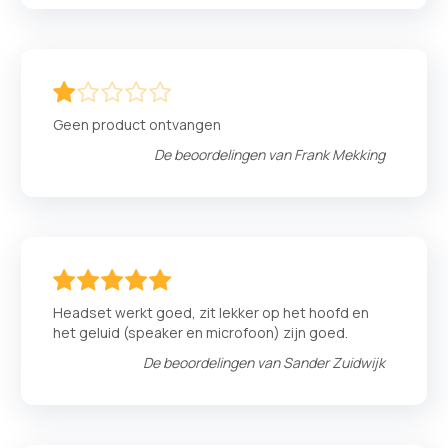
20
100
% of
Geen product ontvangen
De beoordelingen van
Frank Mekking
100
100
% of
Headset werkt goed, zit lekker op het hoofd en
het geluid (speaker en microfoon) zijn goed.
De beoordelingen van
Sander Zuidwijk