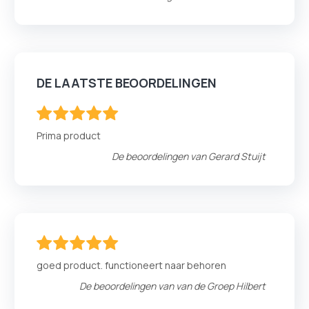
DE LAATSTE BEOORDELINGEN
100
100
% of
Prima product
De beoordelingen van
Gerard Stuijt
100
100
% of
goed product. functioneert naar behoren
De beoordelingen van
van de Groep Hilbert