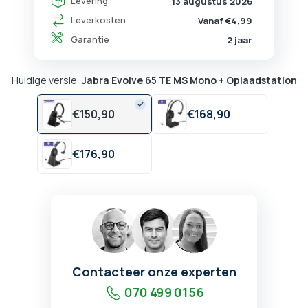
Levering
13 augustus 2026
Leverkosten
Vanaf €4,99
Garantie
2 jaar
Huidige versie:
Jabra Evolve 65 TE MS Mono + Oplaadstation
€
150,
90
€
168,
90
€
176,
90
Contacteer onze experten
070 499 01 56