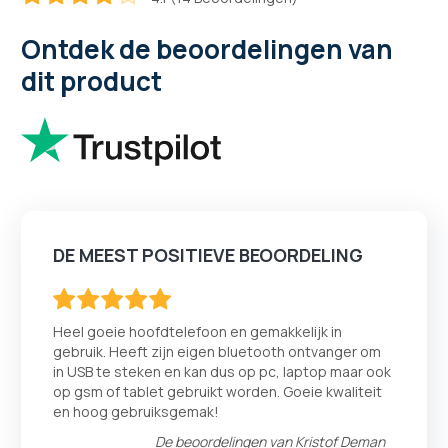
82.857142857143
100
% of
Ontdek de beoordelingen van
dit product
DE MEEST POSITIEVE BEOORDELING
100
100
% of
Heel goeie hoofdtelefoon en gemakkelijk in
gebruik. Heeft zijn eigen bluetooth ontvanger om
in USB te steken en kan dus op pc, laptop maar ook
op gsm of tablet gebruikt worden. Goeie kwaliteit
en hoog gebruiksgemak!
De beoordelingen van
Kristof Deman