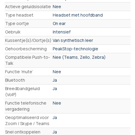
Actieve geluidsisolatie
Nee
Type headset
Headset met hoofdband
Type oortje
On ear
Gebruik
Intensief
Kussentje(s)/Oortje(s)
Van synthetisch leer
Gehoorbescherming
PeakStop-technologie
Compatibele Push-to-
Nee (Teams, Zello, Zebra)
Talk
Functie ‘mute’
Nee
Bluetooth
Ja
Breedbandgeluid
Ja
(VoIP)
Functie telefonische
Nee
vergadering
Geoptimaliseerd voor
Ja
Zoom / Skype / Teams
Snel ontkoppelen
Ja