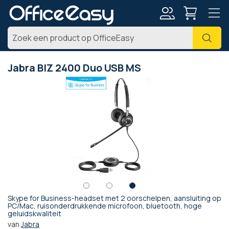
Account
Zoe
Jabra BIZ 2400 Duo USB MS
Ga
naar
het
einde
van
de
afbeeldingen-
gallerij
Skype for Business-headset met 2 oorschelpen, aansluiting op
Ga
PC/Mac, ruisonderdrukkende microfoon, bluetooth, hoge
geluidskwaliteit
naar
het
van
Jabra