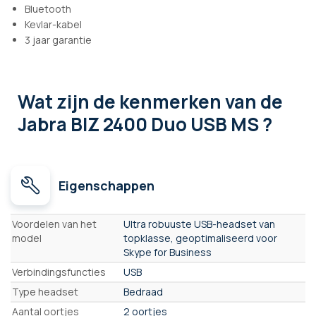
Bluetooth
Kevlar-kabel
3 jaar garantie
Wat zijn de kenmerken
van de
Jabra BIZ 2400 Duo USB MS ?
Eigenschappen
Eigenschappen
Voordelen van het
Ultra robuuste USB-headset van
model
topklasse, geoptimaliseerd voor
Skype for Business
Verbindingsfuncties
USB
Type headset
Bedraad
Aantal oortjes
2 oortjes