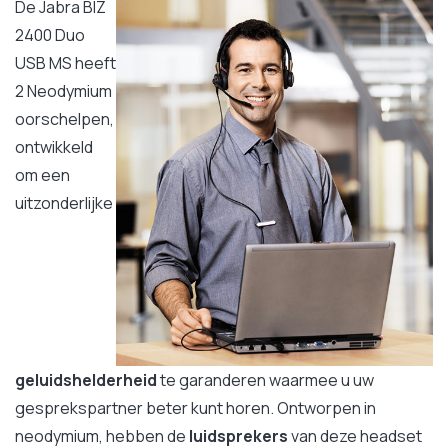
De Jabra BIZ
2400 Duo
USB MS heeft
2 Neodymium
oorschelpen,
ontwikkeld
om een
uitzonderlijke
geluidshelderheid
te garanderen waarmee u uw
gesprekspartner beter kunt horen. Ontworpen in
neodymium, hebben de
luidsprekers
van deze headset