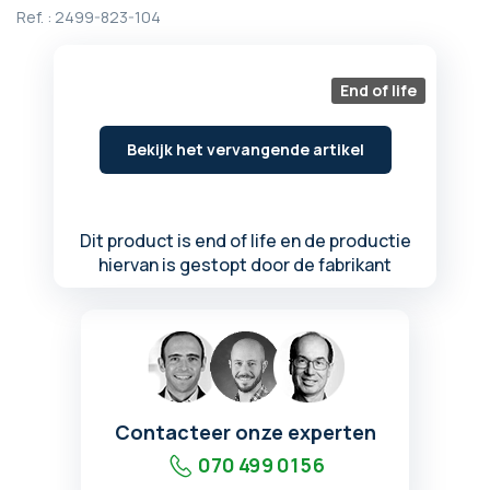
begin
Ref. :
2499-823-104
van
de
afbeeldingen-
End of life
gallerij
Bekijk het vervangende artikel
Dit product is end of life en de productie
hiervan is gestopt door de fabrikant
Contacteer onze experten
070 499 01 56