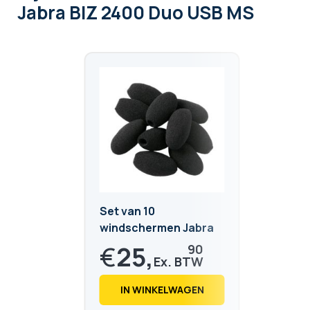
Jabra BIZ 2400 Duo USB MS
Set van 10
windschermen Jabra
Biz 2300/2400 II
€
25,
90
€
31,
34
IN WINKELWAGEN