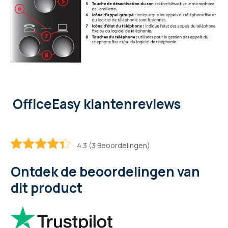
OfficeEasy klantenreviews
4.3 (3 Beoordelingen)
86.6
100
% of
Ontdek de beoordelingen van
dit product