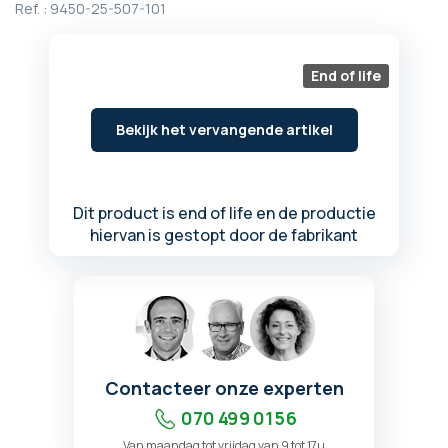
Ref. :
9450-25-507-101
begin
van
de
afbeeldingen-
End of life
gallerij
Bekijk het vervangende artikel
Dit product is end of life en de productie
hiervan is gestopt door de fabrikant
Contacteer onze experten
070 499 01 56
Van maandag tot vrijdag van 9 tot 17u