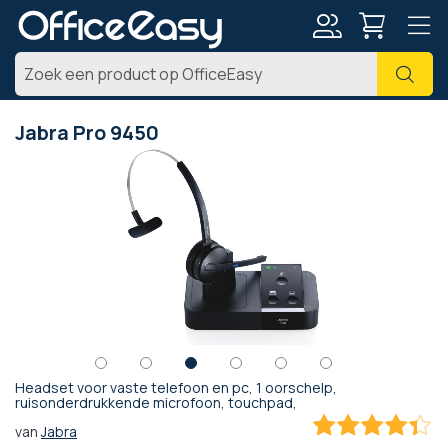
Account
Zoe
Jabra Pro 9450
Ga
naar
het
einde
van
de
afbeeldingen-
gallerij
Headset voor vaste telefoon en pc, 1 oorschelp,
Ga
ruisonderdrukkende microfoon, touchpad,
naar
van
Jabra
het
86.6
100
% of