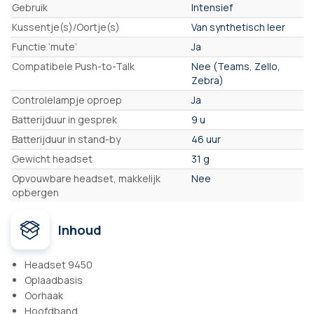
Gebruik
Intensief
Kussentje(s)/Oortje(s)
Van synthetisch leer
Functie ‘mute’
Ja
Compatibele Push-to-Talk
Nee (Teams, Zello,
Zebra)
Controlelampje oproep
Ja
Batterijduur in gesprek
9 u
Batterijduur in stand-by
46 uur
Gewicht headset
31 g
Opvouwbare headset, makkelijk
Nee
opbergen
Inhoud
Headset 9450
Oplaadbasis
Oorhaak
Hoofdband