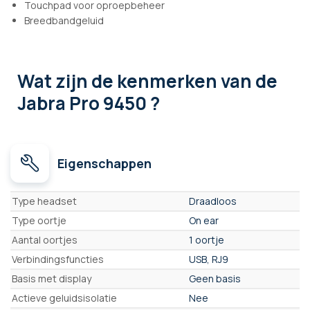
Touchpad voor oproepbeheer
Breedbandgeluid
Wat zijn de kenmerken
van de
Jabra Pro 9450 ?
Eigenschappen
Eigenschappen
Type headset
Draadloos
Type oortje
On ear
Aantal oortjes
1 oortje
Verbindingsfuncties
USB, RJ9
Basis met display
Geen basis
Actieve geluidsisolatie
Nee