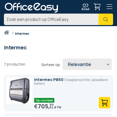
Account
Zoe
Thuis
intermec
Intermec
7
producten
Sorteer op
Intermec PB50
Draagbare printer, oplaadbare
batterij
Op voorraad
€
705,
90