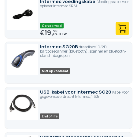
Intermec voedingskabel
Voedingskabel voor
oplader Intermec SR61
Op voorraad
€
19,
90
Intermec SG20B
draadloze 1D/2D
barcodescanner (bluetooth), scanner en bluetooth-
stand inbegrepen
Niet op voorraad
USB-kabel voor Intermec SG20
Kabel voor
gegevensoverdracht Intermec, 1,83m
End of life