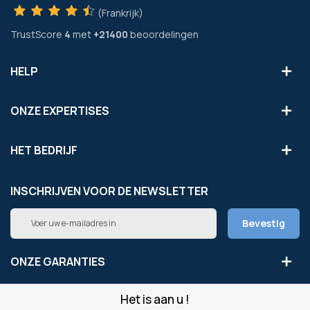
(Frankrijk)
TrustScore
4
met
+21400
beoordelingen
HELP
ONZE EXPERTISES
HET BEDRIJF
INSCHRIJVEN VOOR DE NEWSLETTER
Abonneer
Bevestig
u
op
onze
ONZE GARANTIES
nieuwsbrief
Het is aan u !
LEGAAL