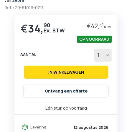
van
Zebra
het
Ref. :
20-61019-02R
begin
van
de
€
34,
90
€
42,
23
afbeeldingen-
gallerij
OP VOORRAAD
AANTAL
IN WINKELWAGEN
Ontvang een offerte
Eén stuk op voorraad
Levering
12 augustus 2026