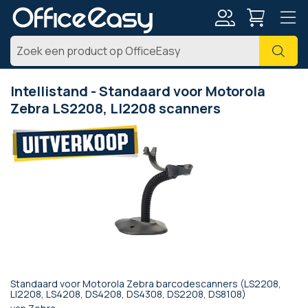
Account
Zoe
Intellistand - Standaard voor Motorola
Zebra LS2208, LI2208 scanners
Ga
naar
het
einde
van
de
afbeeldingen-
gallerij
Standaard voor Motorola Zebra barcodescanners (LS2208,
Ga
LI2208, LS4208, DS4208, DS4308, DS2208, DS8108)
naar