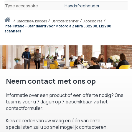
Eigenschappen
Type accessoire
Handsfreehouder
Thuis
barcodes & badges
Barcode scanner
Accessoires
Intellistand - Standaard voor Motorola Zebra LS2208, LI2208
scanners
Neem contact met ons op
Informatie over een product of een offerte nodig? Ons
team is voor u 7 dagen op 7 beschikbaar via het
contactformulier.
Kies de reden van uw vraag en één van onze
specialisten zal u zo snel mogelijk contacteren.