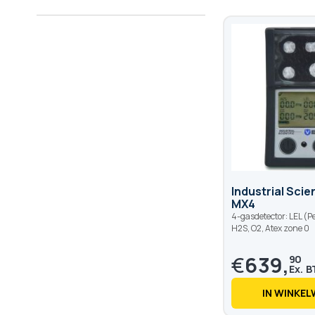
Industrial Scien
MX4
4-gasdetector: LEL (P
H2S, O2, Atex zone 0
€
639,
90
IN WINKE