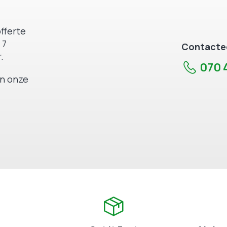
fferte
 7
Contactee
.
070 4
an onze