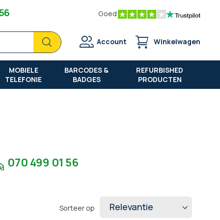
 56
Goed
Zoek
Zoek
Account
Winkelwagen
MOBIELE
BARCODES &
REFURBISHED
TELEFONIE
BADGES
PRODUCTEN
070 499 01 56
7u
Sorteer op