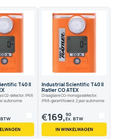
ientific T40 II
Industrial Scientific T40 II
EX
Ratler CO ATEX
s O2-detector, IP68
Draagbare CO-monogasdetector,
jaar autonomie
IP68-gecertificeerd, 2 jaar autonomie
€
169,
90
KELWAGEN
IN WINKELWAGEN