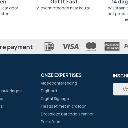
zen
Get It Fast
14 dag
 jaar door
2 levermethoden naar keuze.
Wij staan 
cten.
het produc
he
re payment
ONZE EXPERTISES
INSCH
Videoconferencing
Abonne
nnuleringen
Digibord
u
op
en
Digital Signage
onze
ns
Headset met microfoon
nieuwsb
Draadloze barcode scanner
Portofoon