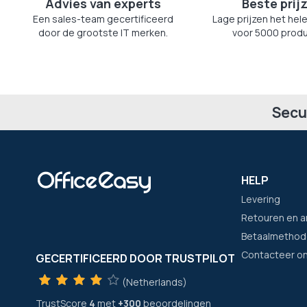
Advies van experts
Beste prij
Een sales-team gecertificeerd
Lage prijzen het hele
door de grootste IT merken.
voor 5000 produ
Secu
HELP
Levering
Retouren en a
Betaalmethod
Contacteer o
GECERTIFICEERD DOOR TRUSTPILOT
(Netherlands)
TrustScore
4
met
+300
beoordelingen