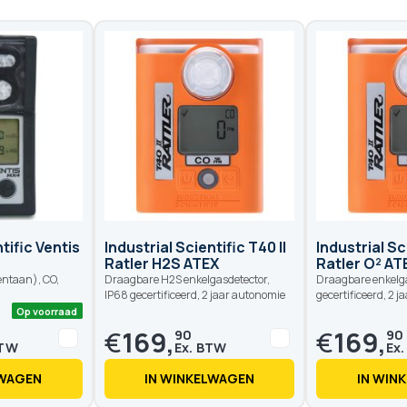
tific Ventis
Industrial Scientific T40 II
Industrial Sc
Ratler H2S ATEX
Ratler O² AT
entaan), CO,
Draagbare H2S enkelgasdetector,
Draagbare enkelga
IP68 gecertificeerd, 2 jaar autonomie
gecertificeerd, 2 
€
169,
€
169,
90
90
LWAGEN
IN WINKELWAGEN
IN WIN
Op voorraad