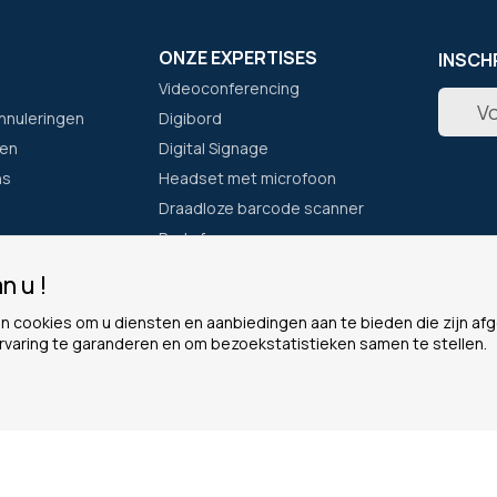
ONZE EXPERTISES
INSCH
Videoconferencing
Abonne
nnuleringen
Digibord
u
op
en
Digital Signage
onze
ns
Headset met microfoon
nieuwsb
Draadloze barcode scanner
Portofoon
n u !
F
ONZE GARANTIES
LEGAA
n cookies om u diensten en aanbiedingen aan te bieden die zijn a
Eenvoudig bestellen
Cookie
rvaring te garanderen en om bezoekstatistieken samen te stellen.
Waarom voor ons kiezen?
Persoon
Het Plus-programma
Algeme