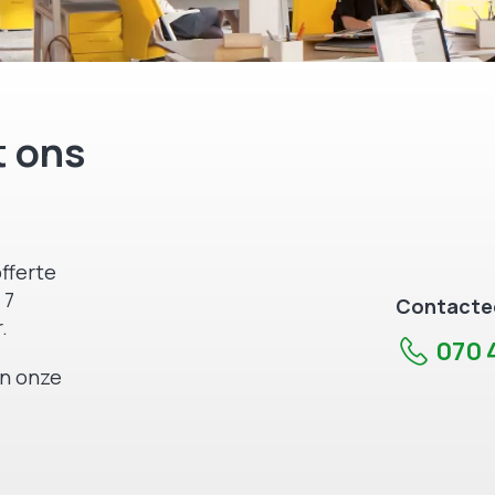
 ons
fferte
 7
Contactee
.
070 4
an onze