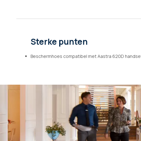
afbeeldingen-
gallerij
Sterke punten
Beschermhoes compatibel met Aastra 620D handse