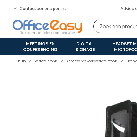
Contacteer ons per mail
Advies 
MEETINGS EN
DIGITAL
HEADSET M
CONFERENCING
SIGNAGE
MICROFO
Thuis
vaste telefonie
Accessoires voor vaste telefonie
Hoesj
Ga
naar
het
einde
van
de
afbeeldingen-
gallerij