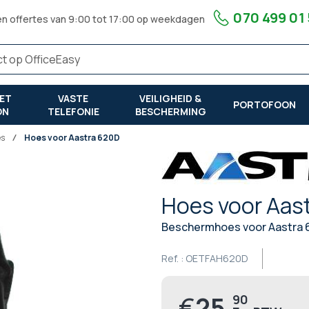
070 499 01
en offertes van 9:00 tot 17:00 op weekdagen
ET
VASTE
VEILIGHEID &
PORTOFOON
ON
TELEFONIE
BESCHERMING
es
Hoes voor Aastra 620D
Hoes voor Aas
Beschermhoes voor Aastra 
Ref. :
OETFAH620D
€
25,
90