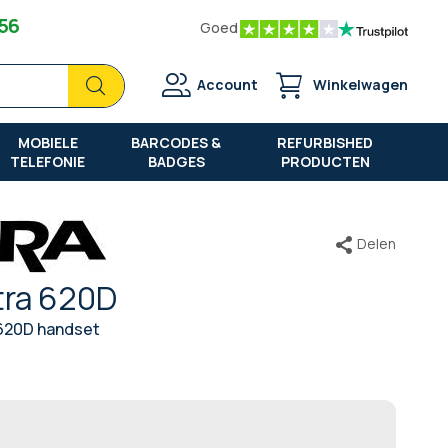
 56
Goed
Zoek
Zoek
Account
Winkelwagen
MOBIELE
BARCODES &
REFURBISHED
TELEFONIE
BADGES
PRODUCTEN
Delen
tra 620D
620D handset