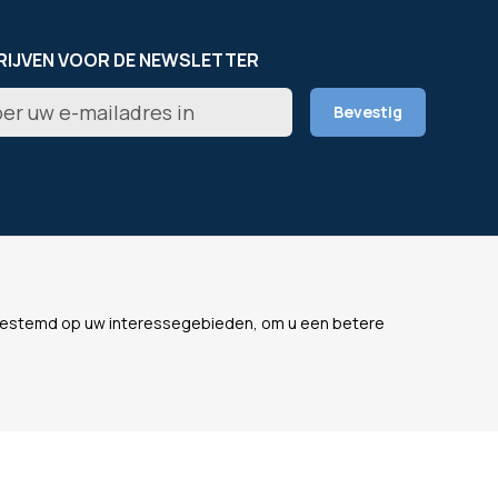
RIJVEN VOOR DE NEWSLETTER
er
Bevestig
rief
L
ONZE WEBSITES
fgestemd op uw interessegebieden, om u een betere
s
OfficeEasy France
lijke gegevens
OfficeEasy Belgium
ne voorwaarden
OfficeEasy Netherlands
OfficeEasy Spain