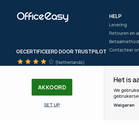
HELP
Levering
Retouren en a
Betaalmethod
Contacteer o
GECERTIFICEERD DOOR TRUSTPILOT
(Netherlands)
TrustScore
4
met
+300
beoordelingen
Het is aa
(Frankrijk)
HET BEDRIJ
AKKOORD
We gebruike
TrustScore
4
met
+21400
beoordelingen
Wie zijn wij?
gebruikerse
Onze merken
SET UP
Weigeren
Ons Team
© Copyright OfficeEasy 2026