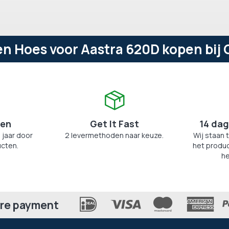
 Hoes voor Aastra 620D kopen bij 
zen
Get It Fast
14 dag
 jaar door
2 levermethoden naar keuze.
Wij staan 
cten.
het produc
he
re payment