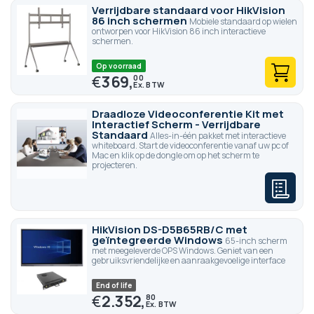
Verrijdbare standaard voor HikVision
86 inch schermen
Mobiele standaard op wielen
ontworpen voor HikVision 86 inch interactieve
schermen.
Op voorraad
€
369,
00
Draadloze Videoconferentie Kit met
Interactief Scherm - Verrijdbare
Standaard
Alles-in-één pakket met interactieve
whiteboard. Start de videoconferentie vanaf uw pc of
Mac en klik op de dongle om op het scherm te
projecteren.
HikVision DS-D5B65RB/C met
geïntegreerde Windows
65-inch scherm
met meegeleverde OPS Windows. Geniet van een
gebruiksvriendelijke en aanraakgevoelige interface
End of life
€
2.352,
80