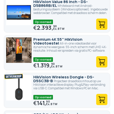
HikVision Value 86 inch - DS-
D5B86RB/EL
Whiteboard met Android-
besturingssysteem (Windows optioneel). Ingebouwde
webbrowser. Compatibel met draadloos scherm delen.
Op voorraad
€
2.393,
90
Premium 4K 55'' HikVision
Videotoestel
All-in-one videotoestel voor
dynamische weergave. 55-inch scherm met UHD 4K-
resolutie. Inhoud verspreiden via gratis PC-software.
Op voorraad
€
1.319,
90
HikVision Wireless Dongle - DS-
D5SC3B-B
Projecteer draadloos inhoud op uw
HikVision interactieve display. Plug&Play-verbinding
via USB-C. Compatibel met Windows PC en Mac.
Op voorraad
€
141,
90