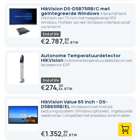
HikVision DS-D5B75RB/C met
geïntegreerde Windows
Interactief bord
HikVision van 75 inch met meegeleverde OPS
Windows. Profiteer van een Windows-interface vanaf
uw scherm!
End of life
€
2.787,
80
Autonome Temperatuurdetector
HIKVision
Autonome temperatuurdetectiezuil voor
bezoekers in ERP
End of life
€
274,
90
HikVision Value 65 inch - DS-
D5B65RB/EL
Whiteboard met Android-
besturingssysteem (Windows optioneel). Ingebouwde
webbrowser. Compatibel met draadloos scherm delen.
€
1.352,
90