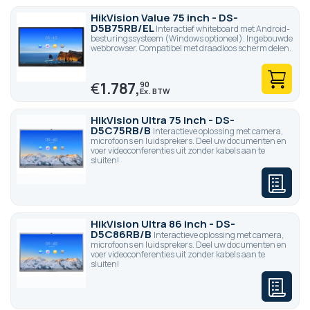
HikVision Value 75 inch - DS-
D5B75RB/EL
Interactief whiteboard met Android-
besturingssysteem (Windows optioneel). Ingebouwde
webbrowser. Compatibel met draadloos scherm delen.
€
1.787,
90
HikVision Ultra 75 inch - DS-
D5C75RB/B
Interactieve oplossing met camera,
microfoons en luidsprekers. Deel uw documenten en
voer videoconferenties uit zonder kabels aan te
sluiten!
HikVision Ultra 86 inch - DS-
D5C86RB/B
Interactieve oplossing met camera,
microfoons en luidsprekers. Deel uw documenten en
voer videoconferenties uit zonder kabels aan te
sluiten!