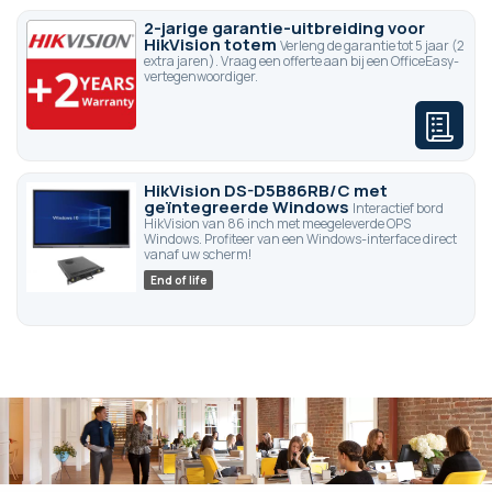
2-jarige garantie-uitbreiding voor
HikVision totem
Verleng de garantie tot 5 jaar (2
extra jaren). Vraag een offerte aan bij een OfficeEasy-
vertegenwoordiger.
HikVision DS-D5B86RB/C met
geïntegreerde Windows
Interactief bord
HikVision van 86 inch met meegeleverde OPS
Windows. Profiteer van een Windows-interface direct
vanaf uw scherm!
End of life