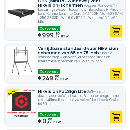
OPS (Mini PC Windows) voor
HikVision-schermen
Voeg een Windows 11-
besturingssysteem toe aan uw interactieve HikVision-
bord. Kenmerken: Intel Core i5-12450H, 12e - 8GB RAM
- 256 GB SSD - Wifi 6.0 / BT 5.2 - Windows 10 Pro 64-
bits
Op voorraad
€
999,
90
Verrijdbare standaard voor HikVision
schermen van 65 en 75 inch
Mobiele
standaard op wielen ontworpen voor HikVision
interactieve schermen van 65 en 75 inch.
Op voorraad
€
249,
00
HikVision FocSign Lite
Software te
downloaden op Windows-pc. Beheer en programmeer
uw multimediacontent via hetzelfde netwerk. Gratis
tot 30 totems.
Op voorraad
€
0,
00