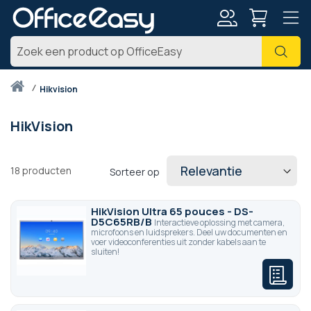
Account
Zoe
Thuis
hikvision
HikVision
18
producten
Sorteer op
HikVision Ultra 65 pouces - DS-
D5C65RB/B
Interactieve oplossing met camera,
microfoons en luidsprekers. Deel uw documenten en
voer videoconferenties uit zonder kabels aan te
sluiten!