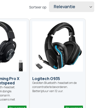
Sorteer op
ming Pro X
Logitech G935
ghtspeed
Gesloten Bluetooth-headset om de
concentratie te bevorderen.
th-headset.
Batterijduur van 12 uur.
A dongle.
foonarm.
kussens met