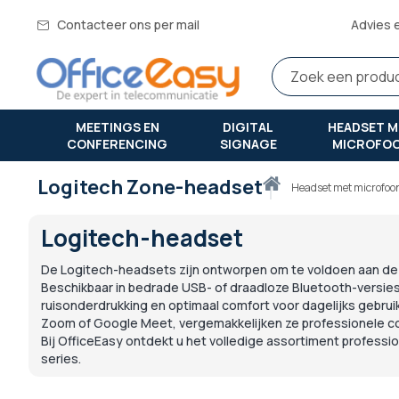
Contacteer ons per mail
Advies 
MEETINGS EN
DIGITAL
HEADSET M
CONFERENCING
SIGNAGE
MICROFO
Logitech Zone-headset
Thuis
headset met microfo
Logitech-headset
De Logitech-headsets zijn ontworpen om te voldoen aan de 
Beschikbaar in bedrade USB- of draadloze Bluetooth-versie
ruisonderdrukking en optimaal comfort voor dagelijks gebru
Zoom of Google Meet, vergemakkelijken ze professionele co
Bij OfficeEasy ontdekt u het volledige assortiment profess
series.