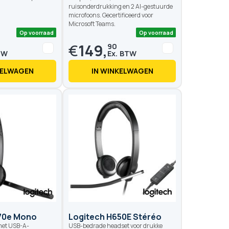
ruisonderdrukking en 2 AI-gestuurde
microfoons. Gecertificeerd voor
Microsoft Teams.
€
149,
90
KELWAGEN
IN WINKELWAGEN
Op voorraad
Op voo
70e Mono
Logitech H650E Stéréo
met USB-A-
USB-bedrade headset voor drukke