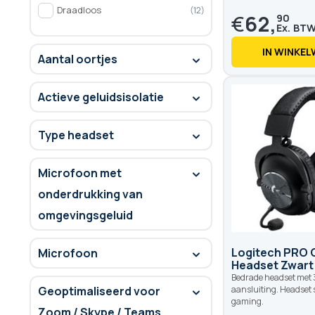
Draadloos
12
€
62,
90
IN WINKE
Aantal oortjes
Actieve geluidsisolatie
Type headset
Microfoon met
onderdrukking van
omgevingsgeluid
Logitech PRO 
Microfoon
Headset Zwart
Bedrade headset met 
Geoptimaliseerd voor
aansluiting. Headset 
gaming.
Zoom / Skype / Teams