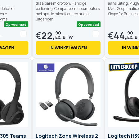
draaibare microfoon. Handige
aansluiting. Plug
de kabel.
bediening. Compatibel met computers
Mac. Geoptimalise
este
met aparte microfoon- en audio-
Skype for Business
orms.
uitgangen
€
22,
€
44,
90
90
LWAGEN
IN WINKELWAGEN
IN WIN
Op voorraad
Op voorraad
 305 Teams
Logitech Zone Wireless 2
Logitech H3