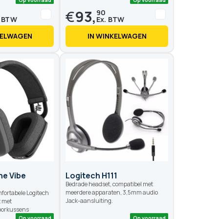
€
93,
90
KELWAGEN
IN WINKELWAGEN
Op voorraad
Op voo
ne Vibe
Logitech H111
Bedrade headset, compatibel met
meerdere apparaten, 3,5mm audio
mfortabele Logitech
Jack-aansluiting.
t met
oorkussens