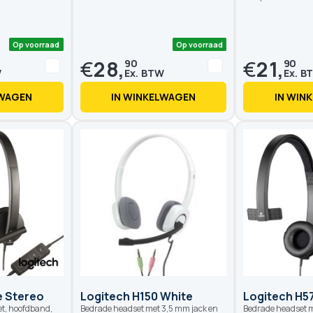
€
28,
€
21,
90
90
LWAGEN
IN WINKELWAGEN
IN WIN
Op voorraad
Op voorraad
e Stereo
Logitech H150 White
Logitech H5
et, hoofdband,
Bedrade headset met 3,5 mm jack en
Bedrade headset 