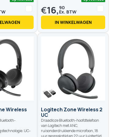
€
16,
90
KELWAGEN
IN WINKELWAGEN
Op voorraad
Op voo
ne Wireless
Logitech Zone Wireless 2
UC
Bluetooth-
Draadloze Bluetooth-hoofdtelefoon
van Logitech met ANC,
gstechnologie. UC-
ruisonderdrukkende microfoon, 18
uur gesprekstijd en 22 uur luistertijd.