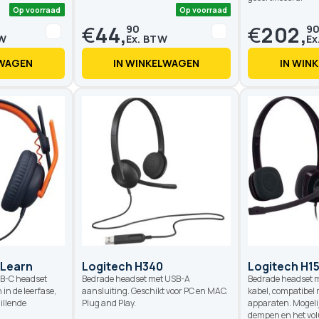
€
44,
€
202,
90
9
LWAGEN
IN WINKELWAGEN
IN WIN
Op voorraad
Op voorraad
 Learn
Logitech H340
Logitech H1
SB-C headset
Bedrade headset met USB-A
Bedrade headset 
 in de leerfase,
aansluiting. Geschikt voor PC en MAC.
kabel, compatibel
illende
Plug and Play.
apparaten. Mogeli
dempen en het vol