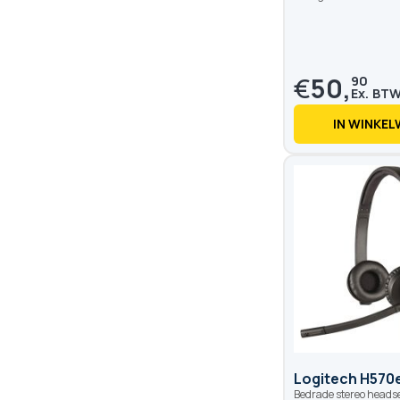
€
50,
90
IN WINKE
Logitech H570
Bedrade stereo heads