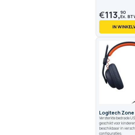
€
113,
90
IN WINKE
Logitech Zone
Versterkte bedrade U
geschikt voor kinderen
beschikbaar in versch
configuraties.