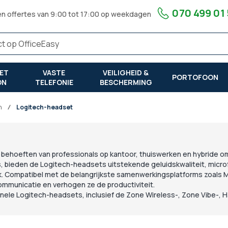
070 499 01
en offertes van 9:00 tot 17:00 op weekdagen
ET
VASTE
VEILIGHEID &
PORTOFOON
ON
TELEFONIE
BESCHERMING
on
Logitech-headset
behoeften van professionals op kantoor, thuiswerken en hybride o
s, bieden de Logitech-headsets uitstekende geluidskwaliteit, micr
ik. Compatibel met de belangrijkste samenwerkingsplatforms zoals 
mmunicatie en verhogen ze de productiviteit.
ionele Logitech-headsets, inclusief de Zone Wireless-, Zone Vibe-,