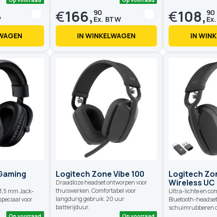
€
166,
€
108,
90
90
LWAGEN
IN WINKELWAGEN
IN WIN
Op voorraad
Op voorraad
Gaming
Logitech Zone Vibe 100
Logitech Zo
Wireless UC
Draadloze headset ontworpen voor
thuiswerken. Comfortabel voor
3,5 mm Jack-
Ultra-lichte en co
langdurig gebruik. 20 uur
speciaal voor
Bluetooth-headse
batterijduur.
schuimrubberen 