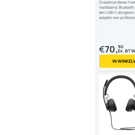
Draadloze stereo-hoo
hoofdband, Bluetooth,
een USB-C-dongle en
adapter voor professio
€
70,
90
IN WINKE