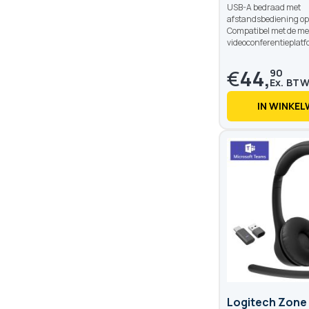
USB-A bedraad met
afstandsbediening op 
Compatibel met de me
videoconferentieplatf
€
44,
90
IN WINKE
Logitech Zone