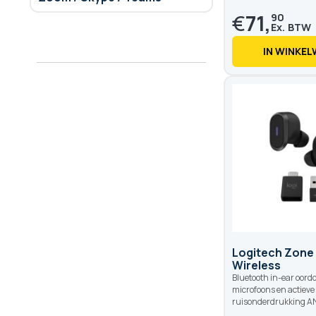
€
71,
90
IN WINKE
Logitech Zone
Wireless
Bluetooth in-ear oord
microfoons en actieve
ruisonderdrukking A