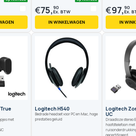
€
75,
€
97,
90
90
LWAGEN
IN WINKELWAGEN
IN WIN
Op voorraad
Op voorraad
 True
Logitech H540
Logitech Zo
UC
Bedrade headset voor PC en Mac, hoge
prestaties geluid
opjes met
Draadloze stereo 
hoofdtelefoon met
NC
ruisonderdrukkin
gecertificeerd.