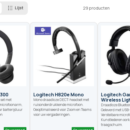
Lijst
29
producten
 300
Logitech H820e Mono
Logitech Ga
Wireless Li
set met
Mono draadloze DECT-headset met
microfoonarm,
ruisonderdrukkende microfoon.
Draadloze Bluetoo
ur batterijduur
Geoptimaliseerd voor Zoom en Teams
Geleverd met USB-
en
voor uw vergaderingen.
Verstelbare micro
Kunstlederen oor
traagschuim.