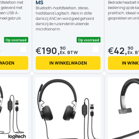
MS
fdtelefoon met
Bedrade headset m
 geleverd met
bediening op de ka
Bluetooth-hoofdtelefoon, stereo,
 een USB-A-
praktisch, ideaal v
hoofdband Logitech. Werk in stilte
neel gebruik.
gesprekken en onl
dankzij ANC en word goed gehoord
dankzij de ruisonderdrukkende
microfoonarm.
€
190,
€
42,
90
90
LWAGEN
IN WINKELWAGEN
IN WIN