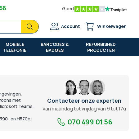
 56
Goed
Zoek
Zoek
Account
Winkelwagen
MOBIELE
BARCODES &
REFURBISHED
TELEFONIE
BADGES
PRODUCTEN
mgevingen.
Contacteer onze experten
ofoons met
Microsoft Teams,
Van maandag tot vrijdag van 9 tot 17u
 H390- en H570e-
070 499 01 56