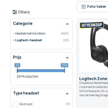
Foto-tabel
Filters
Categorie
Headset met microfoon
600
Logitech-headset
29
Prijs
16
203
28 Producten
Logitech Zone
Draadloze stereohead
ruisonderdrukkende 
licht ontwerp en 20 u
Type headset
voor de hele dag drag
Bedraad
17