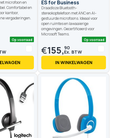
ES for Business
et microfoon en
bel. Comfortabel en
Draadloze Bluetooth-
oor kantoor,
stereokoptelefoon met ANC en AI-
ine vergaderingen.
gestuurde microfoons. Ideaal voor
open ruimtes en lawaaierige
omgevingen. Gecertificeerd voor
Microsoft Teams.
€
155,
90
KELWAGEN
IN WINKELWAGEN