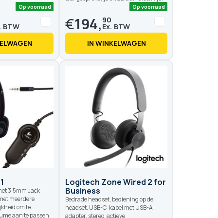
€
194,
0
90
KELWAGEN
IN WINKELWAGEN
Op voorraad
Op voo
51
Logitech Zone Wired 2 for
Business
met 3,5mm Jack-
 met meerdere
Bedrade headset, bediening op de
jkheid om te
headset. USB-C-kabel met USB-A-
ume aan te passen.
adapter, stereo, actieve