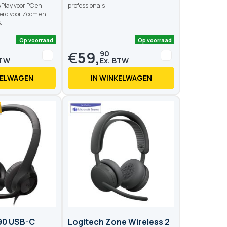
&Play voor PC en
professionals
erd voor Zoom en
.
€
59,
90
KELWAGEN
IN WINKELWAGEN
Op voorraad
Op voo
90 USB-C
Logitech Zone Wireless 2