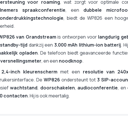
ersteuning voor roaming
, wat zorgt voor optimale con
lnemers spraakconferentie
, een
dubbele microfoo
sonderdrukkingstechnologie
, biedt de WP826 een hoogwa
erheid.
WP826 van Grandstream
is ontworpen voor
langdurig ge
 standby-tijd
dankzij een
3.000 mAh lithium-ion batterij
. H
akkelijk opladen
. De telefoon biedt geavanceerde functi
n
versnellingsmeter
, en een
noodknop
.
t
2,4-inch kleurenscherm
met een
resolutie van 240x
ruikersinterface. De
WP826
ondersteunt tot
3 SIP-account
usief
wachtstand
,
doorschakelen
,
audioconferentie
, en
00 contacten
. Hij is ook meertalig.