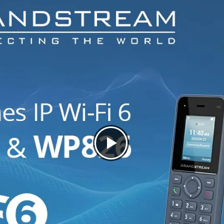
Ja
Ja
Ja
Ja
Nee
12 uur
240 uur
WiFi-terminal
100 g
148 mm x 53 mm x 17 mm
85 mm x 85 mm x 25,8 mm
Wi-fi
2 jaar