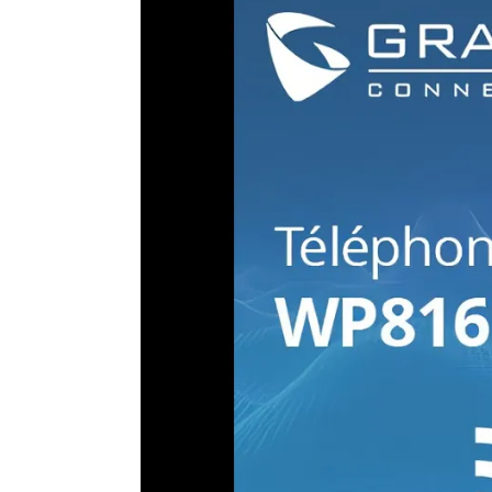
Weergave van het nummer en de naam.
Sms
Bluetooth
Hoofdtelefooningang
Bescherming individuele werknemer (BIW)
Batterijduur in gesprek
Batterijduur in stand-by
Te verbinden op
Gewicht (telefoon)
Gecombineerde afmetingen
Basisafmetingen
Technologie
Fabrieksgarantie