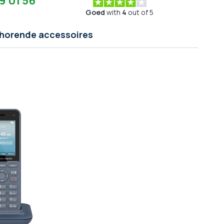
9 01 56
Goed
with
4
out of 5
jhorende accessoires