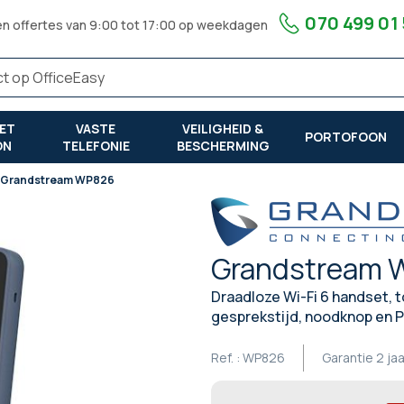
070 499 01
en offertes van 9:00 tot 17:00 op weekdagen
ET
VASTE
VEILIGHEID &
PORTOFOON
ON
TELEFONIE
BESCHERMING
Grandstream WP826
Grandstream 
Draadloze Wi-Fi 6 handset, t
gesprekstijd, noodknop en P
Ref. :
WP826
Garantie
2 jaa