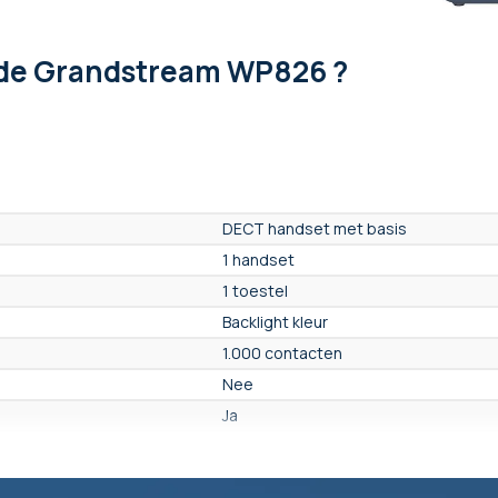
de Grandstream WP826 ?
DECT handset met basis
1 handset
1 toestel
Backlight kleur
1.000 contacten
Nee
Ja
Ja
Ja