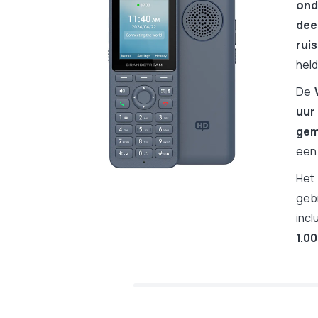
ond
dee
rui
held
De
uur
gem
ee
He
geb
incl
1.0