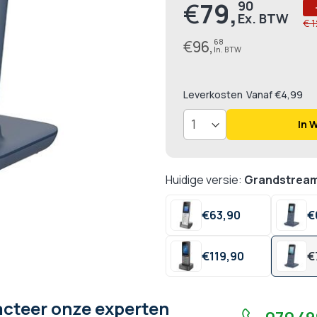
€
79,
90
Prijs
€ 
€
96,
68
Leverkosten
Vanaf €4,99
In 
Huidige versie:
Grandstrea
€
63,
90
€
€
119,
90
€
cteer onze experten