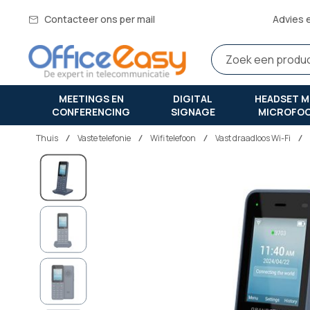
Contacteer ons per mail
Advies 
MEETINGS EN
DIGITAL
HEADSET M
CONFERENCING
SIGNAGE
MICROFO
Thuis
vaste telefonie
Wifi telefoon
Vast draadloos Wi-Fi
Ga
naar
het
einde
van
de
afbeeldingen-
gallerij