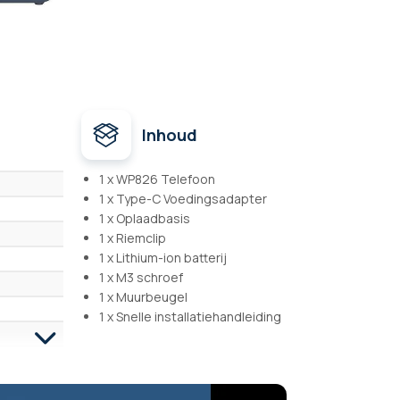
Inhoud
1 x WP826 Telefoon
1 x Type-C Voedingsadapter
1 x Oplaadbasis
1 x Riemclip
1 x Lithium-ion batterij
1 x M3 schroef
1 x Muurbeugel
1 x Snelle installatiehandleiding