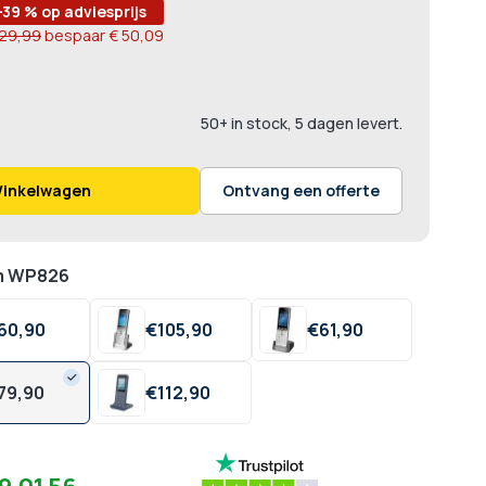
-39 % op adviesprijs
129,99
bespaar
€ 50,09
50+ in stock, 5 dagen levert.
Winkelwagen
Ontvang een offerte
m WP826
60,
90
€
105,
90
€
61,
90
79,
90
€
112,
90