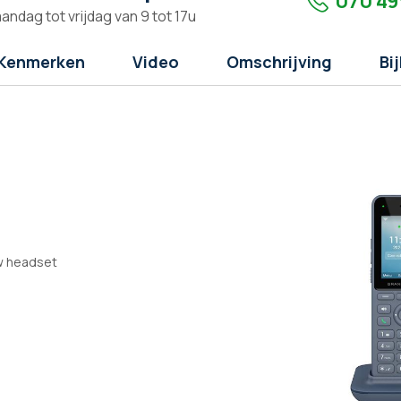
070 49
andag tot vrijdag van 9 tot 17u
Kenmerken
Video
Omschrijving
Bi
uw headset