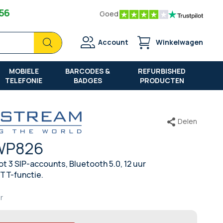
 56
Goed
Zoek
Zoek
Account
Winkelwagen
MOBIELE
BARCODES &
REFURBISHED
TELEFONIE
BADGES
PRODUCTEN
Delen
WP826
ot 3 SIP-accounts, Bluetooth 5.0, 12 uur
TT-functie.
r