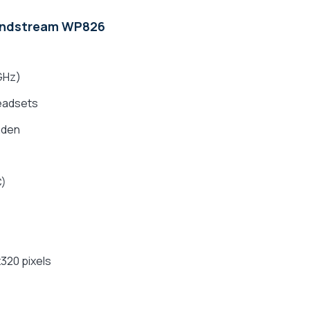
randstream WP826
 GHz)
headsets
aden
C)
320 pixels