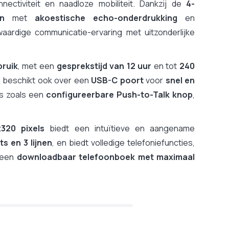
nectiviteit en naadloze mobiliteit. Dankzij de
4-
n
met
akoestische echo-onderdrukking
en
ardige communicatie-ervaring met uitzonderlijke
bruik
, met een
gesprekstijd van 12 uur
en tot
240
ij beschikt ook over een
USB-C poort
voor
snel en
es zoals een
configureerbare Push-to-Talk knop
,
320 pixels
biedt een intuïtieve en aangename
s en 3 lijnen
, en biedt volledige telefoniefuncties,
 een
downloadbaar telefoonboek met maximaal