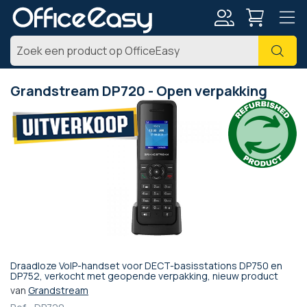
Account
Zoe
Grandstream DP720 - Open verpakking
Ga
naar
het
einde
van
de
afbeeldingen-
gallerij
Draadloze VoIP-handset voor DECT-basisstations DP750 en
Ga
DP752, verkocht met geopende verpakking, nieuw product
naar
van
Grandstream
het