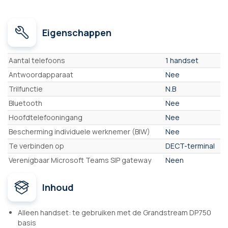
Eigenschappen
Eigenschappen
Aantal telefoons
1 handset
Antwoordapparaat
Nee
Trilfunctie
N.B
Bluetooth
Nee
Hoofdtelefooningang
Nee
Bescherming individuele werknemer (BIW)
Nee
Te verbinden op
DECT-terminal
Verenigbaar Microsoft Teams SIP gateway
Neen
Inhoud
Alleen handset: te gebruiken met de Grandstream DP750
basis