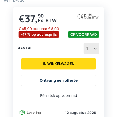
Ref. :
DP720
begin
van
de
€
37,
90
€
45,
86
Prijs
afbeeldingen-
gallerij
€ 45,90
bespaar
€ 8,00
-17 % op adviesprijs
OP VOORRAAD
AANTAL
IN WINKELWAGEN
Ontvang een offerte
Eén stuk op voorraad
Levering
12 augustus 2026