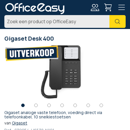
Account
Zoe
Gigaset Desk 400
Ga
naar
het
einde
van
de
afbeeldingen-
gallerij
Gigaset analoge vaste telefoon, voeding direct via
Ga
telefoonkabel, 10 snelkiestoetsen
naar
van
Gigaset
het