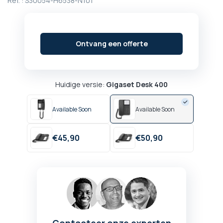
Ref. :
S30054-H6538-N101
begin
van
de
afbeeldingen-
Ontvang een offerte
gallerij
Huidige versie:
Gigaset Desk 400
Available Soon
Available Soon
€
45,
90
€
50,
90