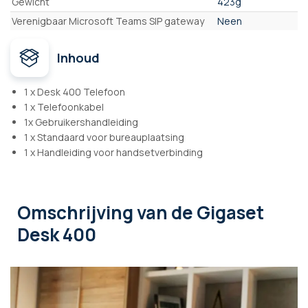
Gewicht
423g
Verenigbaar Microsoft Teams SIP gateway
Neen
Inhoud
1 x Desk 400 Telefoon
1 x Telefoonkabel
1x Gebruikershandleiding
1 x Standaard voor bureauplaatsing
1 x Handleiding voor handsetverbinding
Omschrijving
van de Gigaset
Desk 400