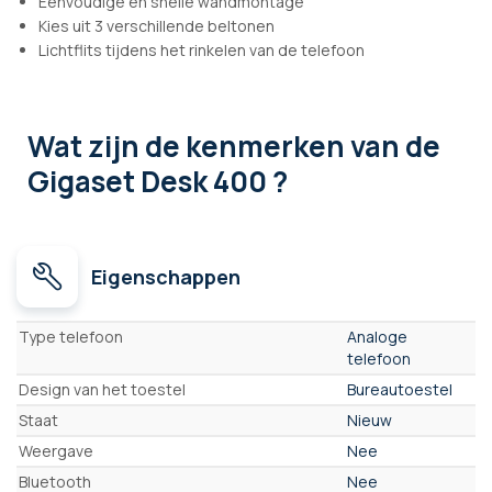
Eenvoudige en snelle wandmontage
Kies uit 3 verschillende beltonen
Lichtflits tijdens het rinkelen van de telefoon
Wat zijn de kenmerken
van de
Gigaset Desk 400 ?
Eigenschappen
Eigenschappen
Type telefoon
Analoge
telefoon
Design van het toestel
Bureautoestel
Staat
Nieuw
Weergave
Nee
Bluetooth
Nee