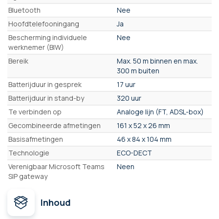
Bluetooth
Nee
Hoofdtelefooningang
Ja
Bescherming individuele
Nee
werknemer (BIW)
Bereik
Max. 50 m binnen en max.
300 m buiten
Batterijduur in gesprek
17 uur
Batterijduur in stand-by
320 uur
Te verbinden op
Analoge lijn (FT, ADSL-box)
Gecombineerde afmetingen
161 x 52 x 26 mm
Basisafmetingen
46 x 84 x 104 mm
Technologie
ECO-DECT
Verenigbaar Microsoft Teams
Neen
SIP gateway
Inhoud