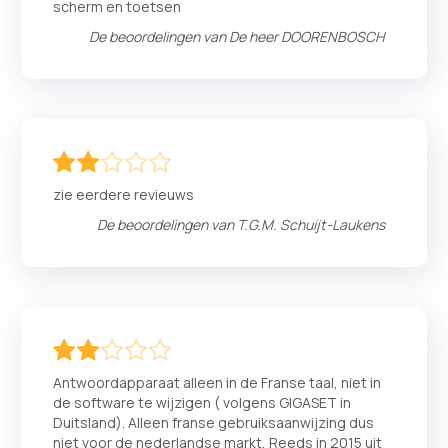
scherm en toetsen
De beoordelingen van
De heer DOORENBOSCH
40
100
% of
zie eerdere revieuws
De beoordelingen van
T.G.M. Schuijt-Laukens
40
100
% of
Antwoordapparaat alleen in de Franse taal, niet in
de software te wijzigen ( volgens GIGASET in
Duitsland). Alleen franse gebruiksaanwijzing dus
niet voor de nederlandse markt, Reeds in 2015 uit