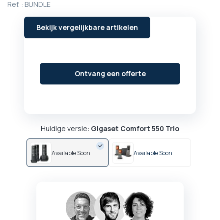
Ref. :
BUNDLE
begin
van
de
Bekijk vergelijkbare artikelen
afbeeldingen-
gallerij
Ontvang een offerte
Huidige versie:
Gigaset Comfort 550 Trio
Available Soon
Available Soon