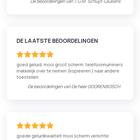
De beoordelingen van
T.G.M. Schuijt-Laukens
DE LAATSTE BEOORDELINGEN
100
100
% of
goed geluid, mooi groot scherm. telefoonnummers
makkelijk over te nemen (kopieeren ) naar andere
toestellen
De beoordelingen van
De heer DOORENBOSCH
100
100
% of
goede geluidkwaliteit mooi scherm verlichte