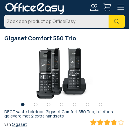
Account
Zoe
Gigaset Comfort 550 Trio
Ga
naar
het
einde
van
de
afbeeldingen-
gallerij
DECT vaste telefoon Gigaset Comfort 550 Trio, telefoon
Ga
geleverd met 2 extra handsets
naar
van
Gigaset
het
76
100
% of