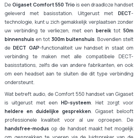
De
Gigaset Comfort 550 Trio
is een draadloze handset
geleverd met basisstation. Uitgerust met
DECT
-
technologie, kunt u zich gemakkelijk verplaatsen zonder
uw verbinding te verliezen, met een
bereik
tot
50m
binnenshuis
en tot
300m buitenshuis
. Bovendien stelt
de
DECT GAP
-functionaliteit uw handset in staat om
verbinding te maken met alle compatibele DECT-
basisstations, zelfs die van andere fabrikanten, en ook
om een headset aan te sluiten die dit type verbinding
ondersteunt.
Wat betreft audio, de Comfort 550 handset van Gigaset
is uitgerust met een
HD-systeem
. Het zorgt voor
heldere en duidelijke gesprekken
. Gigaset belooft
professionele kwaliteit voor al uw oproepen. De
handsfree-modus
op de handset maakt het mogelijk
om gesprekken te voeren via de luidspreker van de