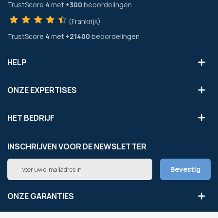
TrustScore
4
met
+300
beoordelingen
(Frankrijk)
TrustScore
4
met
+21400
beoordelingen
HELP
ONZE EXPERTISES
HET BEDRIJF
INSCHRIJVEN VOOR DE NEWSLETTER
Abonneer
Bevestig
u
op
onze
ONZE GARANTIES
nieuwsbrief