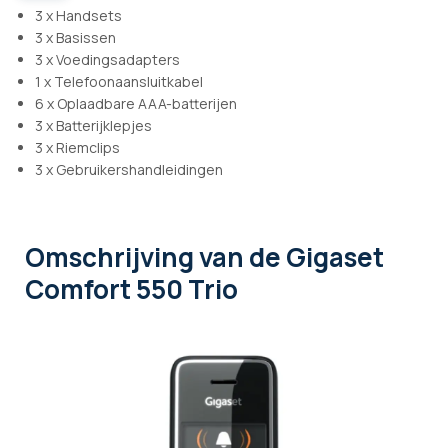
3 x Handsets
3 x Basissen
3 x Voedingsadapters
1 x Telefoonaansluitkabel
6 x Oplaadbare AAA-batterijen
3 x Batterijklepjes
3 x Riemclips
3 x Gebruikershandleidingen
Omschrijving
van de Gigaset
Comfort 550 Trio