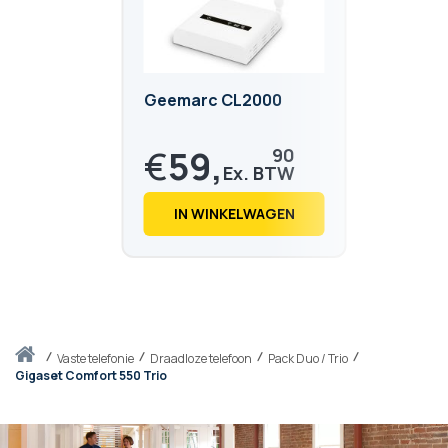
Geemarc CL2000
€
59,
90
€
72,
48
IN WINKELWAGEN
Thuis
vaste telefonie
Draadloze telefoon
Pack Duo / Trio
Gigaset Comfort 550 Trio