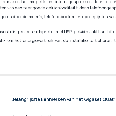
ets maken het mogelijk om intern gesprekken door te sc
Ja
ieten van een zeer goede geluidskwaliteit tijdens telefoonges
Ja
igeren door de menu's, telefoonboeken en oproeplijsten va
Ja
Ja
nsluiting en een luidspreker met HSP-geluid maakt handsfree
Ja
jk om het energieverbruik van de installatie te beheren,
20 beltonen
Ja
Nee
Ja
Nee
Ja
Max. 50 m binnen en max. 300 m buiten
14 uur
Belangrijkste kenmerken van het Gigaset Quat
300 uur
Ja
Analoge lijn (FT, ADSL-box)