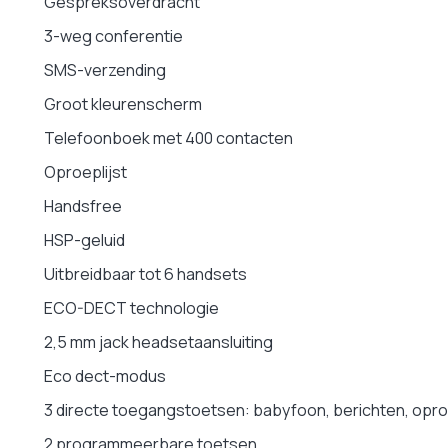
Gespreksoverdracht
2 x AAA NiMh 400 mAh
3-weg conferentie
116 g
SMS-verzending
157 x 52 x 21 mm (H x L x P)
Groot kleurenscherm
117 mm x 115 mm x 47 mm (H x L x P)
Telefoonboek met 400 contacten
ECO-DECT
Neen
Oproeplijst
2 jaar
Handsfree
HSP-geluid
Uitbreidbaar tot 6 handsets
ECO-DECT technologie
2,5 mm jack headsetaansluiting
Eco dect-modus
3 directe toegangstoetsen: babyfoon, berichten, op
2 programmeerbare toetsen