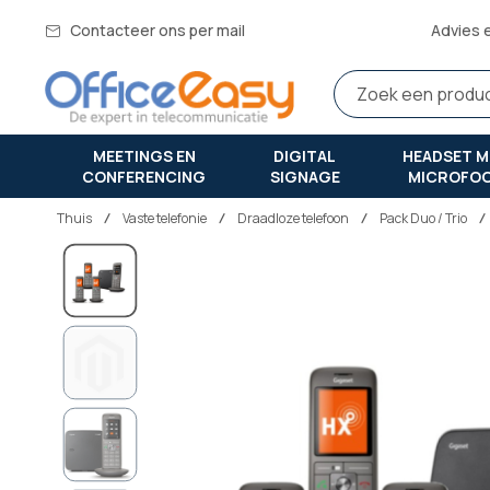
Contacteer ons per mail
Advies 
MEETINGS EN
DIGITAL
HEADSET M
CONFERENCING
SIGNAGE
MICROFO
Thuis
vaste telefonie
Draadloze telefoon
Pack Duo / Trio
Ga
naar
het
einde
van
de
afbeeldingen-
gallerij