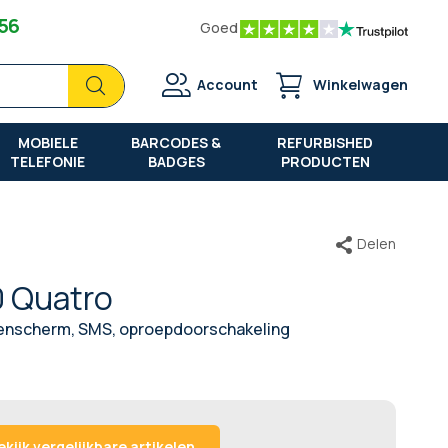
 56
Goed
Zoek
Zoek
Account
Winkelwagen
MOBIELE
BARCODES &
REFURBISHED
TELEFONIE
BADGES
PRODUCTEN
Delen
 Quatro
renscherm, SMS, oproepdoorschakeling
ekijk vergelijkbare artikelen