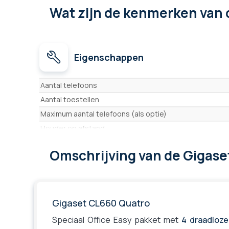
Wat zijn de kenmerken
van 
Eigenschappen
Eigenschappen
Aantal telefoons
Aantal toestellen
Maximum aantal telefoons (als optie)
Houder op afstand
Scherm
Omschrijving
van de Gigase
Map
Functie VIP (specifieke beltoon per contact)
Antwoordapparaat
Handsfree
Gigaset CL660 Quatro
Trilfunctie
Speciaal Office Easy pakket met
4 draadloze
Toezicht op ruimtes