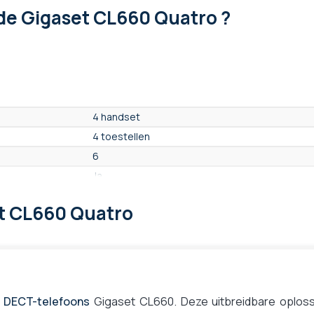
de Gigaset CL660 Quatro ?
4 handset
4 toestellen
6
Ja
Backlight kleur
t CL660 Quatro
400 contacts
Ja
Nee
Ja
Nee
 DECT-telefoons
Gigaset CL660. Deze uitbreidbare oplossin
Ja