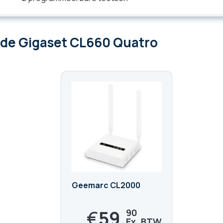
 de Gigaset CL660 Quatro
Geemarc CL2000
€
59,
90