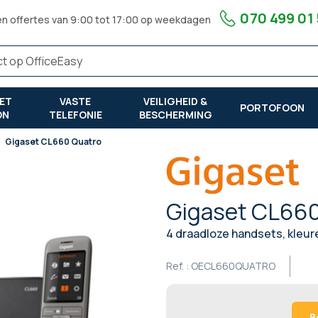
070 499 01
en offertes van 9:00 tot 17:00 op weekdagen
ET
VASTE
VEILIGHEID &
PORTOFOON
ON
TELEFONIE
BESCHERMING
Gigaset CL660 Quatro
Gigaset CL660
4 draadloze handsets, kleu
Ref. :
OECL660QUATRO
B