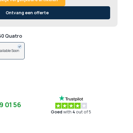
Ontvang een offerte
60 Quatro
ailable Soon
9 01 56
Goed
with
4
out of 5