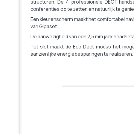
structuren. De 4 professionele DECT-hands
Conferentie met 3 personen (1 extern en 2 intern)
conferenties op te zetten en natuurlijk te gen
Oproepenlijst
Een kleurenscherm maakt het comfortabel nav
Terugbellen-lijst (BIS)
van Gigaset.
Weergave van het nummer en de naam.
De aanwezigheid van een 2,5 mm jack headsetaa
Sms
Tot slot maakt de Eco Dect-modus het mogeli
Beltonen
aanzienlijke energiebesparingen te realiseren.
Agenda
Bluetooth
Hoofdtelefooningang
Bescherming individuele werknemer (BIW)
PABX-compatibiliteit
Bereik
Batterijduur in gesprek
Batterijduur in stand-by
Compatibel met versterker (als optie)
Te verbinden op