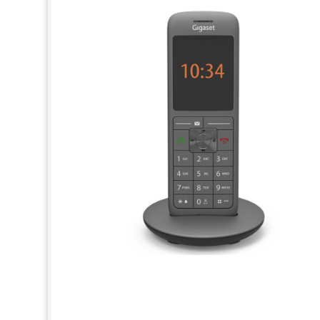
Batterijen
Gewicht (telefoon)
Gecombineerde afmetingen
Basisafmetingen
Technologie
Verenigbaar Microsoft Teams SIP gateway
Fabrieksgarantie