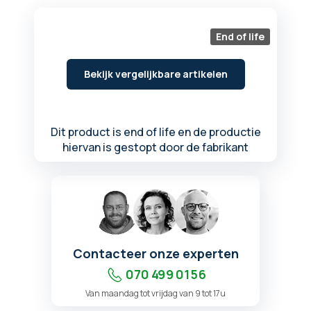
begin
van
de
End of life
afbeeldingen-
gallerij
Bekijk vergelijkbare artikelen
Dit product is end of life en de productie
hiervan is gestopt door de fabrikant
Contacteer onze experten
070 499 01 56
Van maandag tot vrijdag van 9 tot 17u