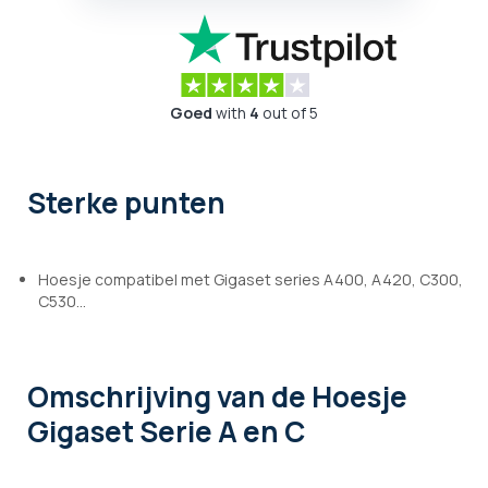
Goed
with
4
out of 5
Sterke punten
Hoesje compatibel met Gigaset series A400, A420, C300,
C530...
Omschrijving
van de Hoesje
Gigaset Serie A en C