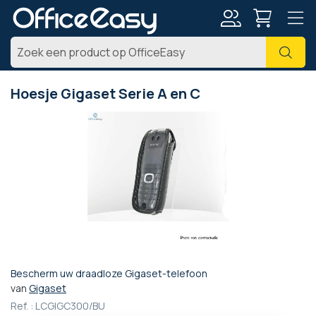
Account
Zoe
Hoesje Gigaset Serie A en C
Ga
naar
het
einde
van
de
afbeeldingen-
gallerij
Bescherm uw draadloze Gigaset-telefoon
Ga
van
Gigaset
naar
Ref. :
LCGIGC300/BU
het