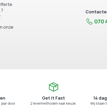
fferte
 7
Contactee
.
070 4
an onze
zen
Get It Fast
14 dag
 jaar door
2 levermethoden naar keuze.
Wij staan 