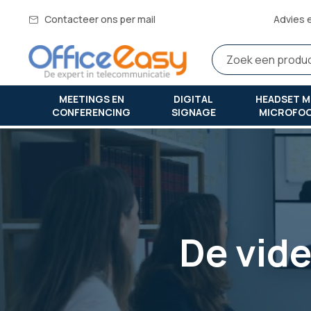
Contacteer ons per mail
Advies 
MEETINGS EN
DIGITAL
HEADSET M
CONFERENCING
SIGNAGE
MICROFO
Thuis
videoconferenties voor kleine vergaderruimtes
De vide