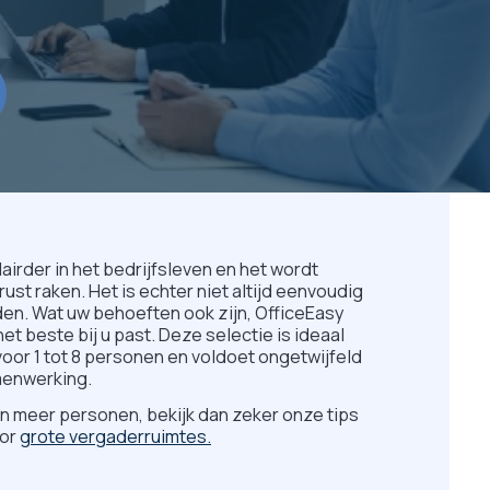
rder in het bedrijfsleven en het wordt
st raken. Het is echter niet altijd eenvoudig
den. Wat uw behoeften ook zijn, OfficeEasy
het beste bij u past. Deze selectie is ideaal
oor 1 tot 8 personen en voldoet ongetwijfeld
menwerking.
n meer personen, bekijk dan zeker onze tips
oor
grote vergaderruimtes.