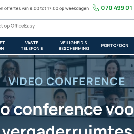
070 499 01
en offertes van 9:00 tot 17:00 op weekdagen
ET
VASTE
VEILIGHEID &
PORTOFOON
ON
TELEFONIE
BESCHERMING
VIDEO CONFERENCE
o conference voo
vergaderruimtes