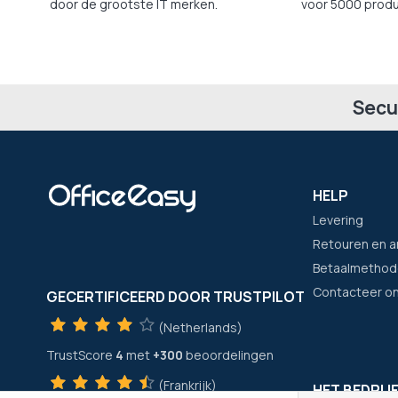
door de grootste IT merken.
voor 5000 produ
Secu
HELP
Levering
Retouren en a
Betaalmethod
Contacteer o
GECERTIFICEERD DOOR TRUSTPILOT
(Netherlands)
TrustScore
4
met
+300
beoordelingen
(Frankrijk)
HET BEDRIJ