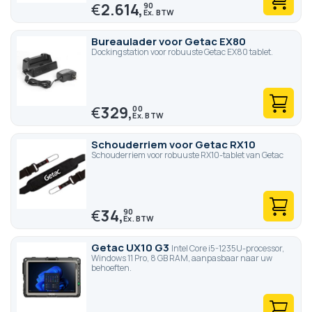
€
2.614,
90
Bureaulader voor Getac EX80
Dockingstation voor robuuste Getac EX80 tablet.
€
329,
00
Schouderriem voor Getac RX10
Schouderriem voor robuuste RX10-tablet van Getac
€
34,
90
Getac UX10 G3
Intel Core i5-1235U-processor,
Windows 11 Pro, 8 GB RAM, aanpasbaar naar uw
behoeften.