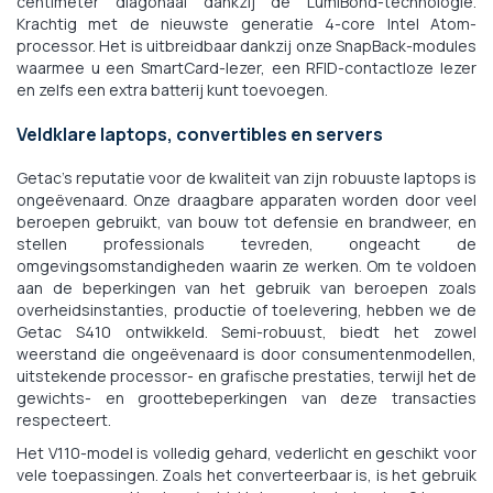
centimeter diagonaal dankzij de LumiBond-technologie.
Krachtig met de nieuwste generatie 4-core Intel Atom-
processor. Het is uitbreidbaar dankzij onze SnapBack-modules
waarmee u een SmartCard-lezer, een RFID-contactloze lezer
en zelfs een extra batterij kunt toevoegen.
Veldklare laptops, convertibles en servers
Getac's reputatie voor de kwaliteit van zijn robuuste laptops is
ongeëvenaard. Onze draagbare apparaten worden door veel
beroepen gebruikt, van bouw tot defensie en brandweer, en
stellen professionals tevreden, ongeacht de
omgevingsomstandigheden waarin ze werken. Om te voldoen
aan de beperkingen van het gebruik van beroepen zoals
overheidsinstanties, productie of toelevering, hebben we de
Getac S410 ontwikkeld. Semi-robuust, biedt het zowel
weerstand die ongeëvenaard is door consumentenmodellen,
uitstekende processor- en grafische prestaties, terwijl het de
gewichts- en groottebeperkingen van deze transacties
respecteert.
Het V110-model is volledig gehard, vederlicht en geschikt voor
vele toepassingen. Zoals het converteerbaar is, is het gebruik