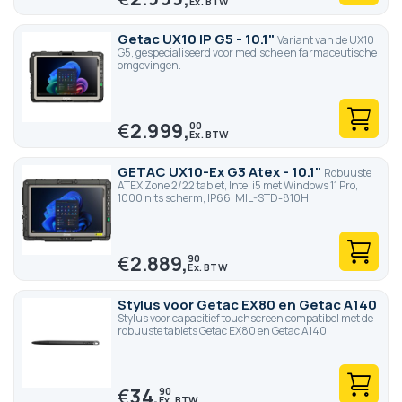
Getac UX10 IP G5 - 10.1"
Variant van de UX10
G5, gespecialiseerd voor medische en farmaceutische
omgevingen.
€
2.999,
00
GETAC UX10-Ex G3 Atex - 10.1"
Robuuste
ATEX Zone 2/22 tablet, Intel i5 met Windows 11 Pro,
1000 nits scherm, IP66, MIL-STD-810H.
€
2.889,
90
Stylus voor Getac EX80 en Getac A140
Stylus voor capacitief touchscreen compatibel met de
robuuste tablets Getac EX80 en Getac A140.
€
34,
90