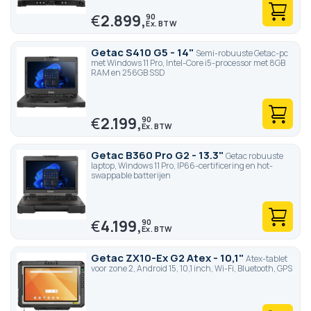
€
2.899,
90
Getac S410 G5 - 14"
Semi-robuuste Getac-pc
met Windows 11 Pro, Intel-Core i5-processor met 8GB
RAM en 256GB SSD
€
2.199,
90
Getac B360 Pro G2 - 13.3"
Getac robuuste
laptop, Windows 11 Pro, IP66-certificering en hot-
swappable batterijen
€
4.199,
90
Getac ZX10-Ex G2 Atex - 10,1"
Atex-tablet
voor zone 2, Android 15, 10,1 inch, Wi-Fi, Bluetooth, GPS