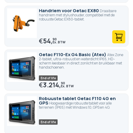
Handriem voor Getac EX80
Draaibare
handriem met stylushouder, compatibel met de
robuuste Getac EX80-tablet.
€
54,
90
Getac F110-Ex G4 Basic (Atex)
Atex Zone
2-tablet, ultra-robuust en waterdicht IP65, HD-
scherm leesbaar in direct zonlicht en bruikbaar met
handschoenen.
End of life
€
3.214,
90
Robuuste tablet Getac F110 4G en
GPS
Hoogwaardige robuuste tablet voor alle
terreinen (IP65) met Windows 10, GPS en 4G.
End of life