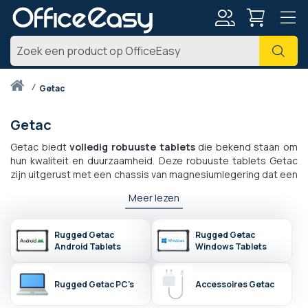
Account
Zoe
Thuis
getac
Getac
Getac biedt
volledig robuuste tablets
die bekend staan om
hun kwaliteit en duurzaamheid. Deze robuuste tablets Getac
zijn uitgerust met een chassis van magnesiumlegering dat een
onvergelijkbare stevigheid,
weerstand tegen stoten, vallen,
Meer lezen
stof, trillingen of zelfs vochtigheid
biedt. Deze zijn minimaal
IP65-gecertificeerd
en
voldoen aan de MIL-STD-810G-
normen
, ze zijn ook uitgerust met ultrakrachtige processors
Rugged Getac
Rugged Getac
voor meer uitvoeringssnelheid en productiviteit. Perfect voor
Android Tablets
Windows Tablets
de industriële sectoren, transport en logistiek, productie en
fabrieken, openbare diensten, hulpdiensten (brandweer, enz.)
of zelfs defensie. Getac biedt ook een breed scala aan
Rugged Getac PC's
Accessoires Getac
accessoires en verschillende versies van elke robuuste tablet