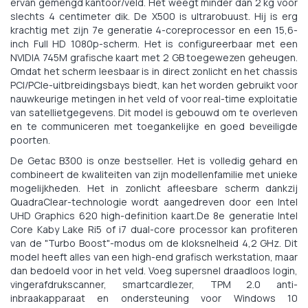
ervan gemengd kantoor/veld. Het weegt minder dan 2 kg voor
slechts 4 centimeter dik. De X500 is ultrarobuust. Hij is erg
krachtig met zijn 7e generatie 4-coreprocessor en een 15,6-
inch Full HD 1080p-scherm. Het is configureerbaar met een
NVIDIA 745M grafische kaart met 2 GB toegewezen geheugen.
Omdat het scherm leesbaar is in direct zonlicht en het chassis
PCI/PCIe-uitbreidingsbays biedt, kan het worden gebruikt voor
nauwkeurige metingen in het veld of voor real-time exploitatie
van satellietgegevens. Dit model is gebouwd om te overleven
en te communiceren met toegankelijke en goed beveiligde
poorten.
De Getac B300 is onze bestseller. Het is volledig gehard en
combineert de kwaliteiten van zijn modellenfamilie met unieke
mogelijkheden. Het in zonlicht afleesbare scherm dankzij
QuadraClear-technologie wordt aangedreven door een Intel
UHD Graphics 620 high-definition kaart.De 8e generatie Intel
Core Kaby Lake Ri5 of i7 dual-core processor kan profiteren
van de "Turbo Boost"-modus om de kloksnelheid 4,2 GHz. Dit
model heeft alles van een high-end grafisch werkstation, maar
dan bedoeld voor in het veld. Voeg supersnel draadloos login,
vingerafdrukscanner, smartcardlezer, TPM 2.0 anti-
inbraakapparaat en ondersteuning voor Windows 10