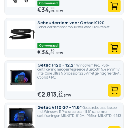
Op voorraad
€
34,
90
Schouderriem voor Getac K120
Schouderriem voor robuuste Getac K120-tablet.
Op voorraad
€
34,
90
Getac F120 - 12.2"
Windows 11 Pro, IP66-
certificering met geïntegreerde Bluetooth 5.4 en Wifi 7,
Intel Core Ultra 5 processor 226V met geïntegreerde AI,
Copilot + PC.
€
2.813,
00
Getac V110 G7 - 11.6"
Getac robuuste laptop
met Windows 11 Pro, draaibaar 11.6" scherm en
certificeringen MIL-STD-810H, IP65 en MIL-STD-461G