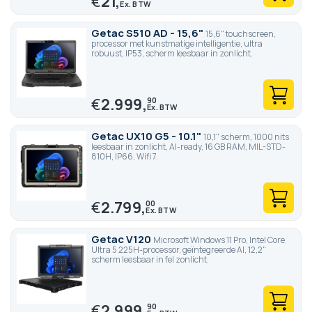
€
21,
Getac S510 AD - 15,6"
15,6" touchscreen,
processor met kunstmatige intelligentie, ultra
robuust, IP53, scherm leesbaar in zonlicht.
€
2.999,
90
Getac UX10 G5 - 10.1"
10,1" scherm, 1000 nits
leesbaar in zonlicht, AI-ready, 16 GB RAM, MIL-STD-
810H, IP66, Wifi 7.
€
2.799,
00
Getac V120
Microsoft Windows 11 Pro, Intel Core
Ultra 5 225H-processor, geïntegreerde AI, 12,2"
scherm leesbaar in fel zonlicht.
€
2.999,
90