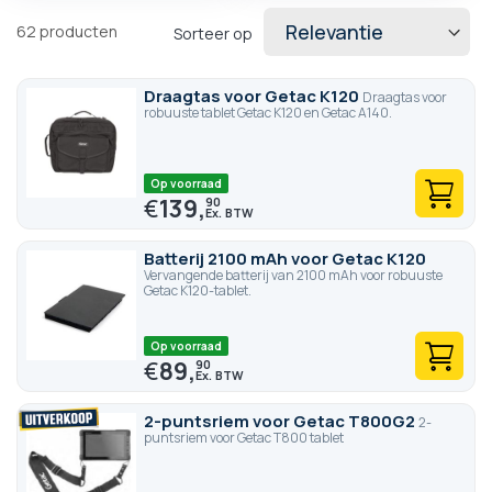
(GPS-optie, 4G-optie, RFID-lezeroptie, enz.). Aarzel niet om
contact op te nemen met ons team op 0801 23 05 05 voor
62
producten
Sorteer op
meer informatie.
Draagtas voor Getac K120
Draagtas voor
robuuste tablet Getac K120 en Getac A140.
Op voorraad
€
139,
90
Batterij 2100 mAh voor Getac K120
Vervangende batterij van 2100 mAh voor robuuste
Getac K120-tablet.
Op voorraad
€
89,
90
2-puntsriem voor Getac T800G2
2-
puntsriem voor Getac T800 tablet