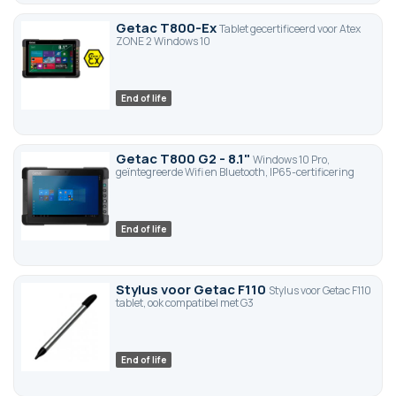
Getac T800-Ex
Tablet gecertificeerd voor Atex
ZONE 2 Windows 10
End of life
Getac T800 G2 - 8.1"
Windows 10 Pro,
geïntegreerde Wifi en Bluetooth, IP65-certificering
End of life
Stylus voor Getac F110
Stylus voor Getac F110
tablet, ook compatibel met G3
End of life