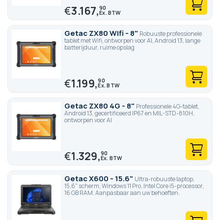
€
3.167,
90
Getac ZX80 Wifi - 8"
Robuuste professionele
tablet met Wifi, ontworpen voor AI, Android 13, lange
batterijduur, ruime opslag
€
1.199,
90
Getac ZX80 4G - 8"
Professionele 4G-tablet,
Android 13, gecertificeerd IP67 en MIL-STD-810H,
ontworpen voor AI
€
1.329,
90
Getac X600 - 15.6"
Ultra-robuuste laptop,
15,6" scherm, Windows 11 Pro, Intel Core i5-processor,
16 GB RAM. Aanpasbaar aan uw behoeften.