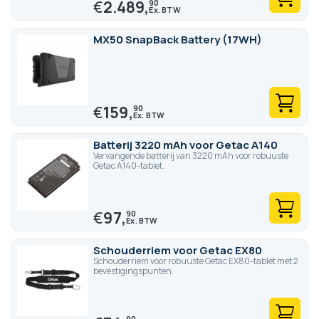
€
2.489,
90
MX50 SnapBack Battery (17WH)
€
159,
90
Batterij 3220 mAh voor Getac A140
Vervangende batterij van 3220 mAh voor robuuste
Getac A140-tablet.
€
97,
90
Schouderriem voor Getac EX80
Schouderriem voor robuuste Getac EX80-tablet met 2
bevestigingspunten.
90