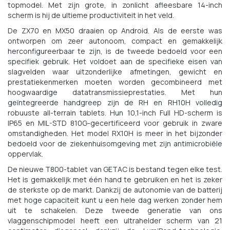
topmodel. Met zijn grote, in zonlicht afleesbare 14-inch
scherm is hij de ultieme productiviteit in het veld.
De ZX70 en MX50 draaien op Android. Als de eerste was
ontworpen om zeer autonoom, compact en gemakkelijk
herconfigureerbaar te zijn, is de tweede bedoeld voor een
specifiek gebruik. Het voldoet aan de specifieke eisen van
slagvelden waar uitzonderlijke afmetingen, gewicht en
prestatiekenmerken moeten worden gecombineerd met
hoogwaardige datatransmissieprestaties. Met hun
geïntegreerde handgreep zijn de RH en RH10H volledig
robuuste all-terrain tablets. Hun 10,1-inch Full HD-scherm is
IP65 en MIL-STD 810G-gecertificeerd voor gebruik in zware
omstandigheden. Het model RX10H is meer in het bijzonder
bedoeld voor de ziekenhuisomgeving met zijn antimicrobiële
oppervlak.
De nieuwe T800-tablet van GETAC is bestand tegen elke test.
Het is gemakkelijk met één hand te gebruiken en het is zeker
de sterkste op de markt. Dankzij de autonomie van de batterij
met hoge capaciteit kunt u een hele dag werken zonder hem
uit te schakelen. Deze tweede generatie van ons
vlaggenschipmodel heeft een ultrahelder scherm van 21