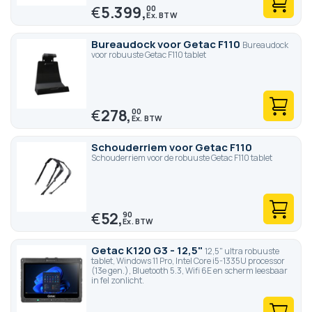
€
5.399,
00
Bureaudock voor Getac F110
Bureaudock
voor robuuste Getac F110 tablet
€
278,
00
Schouderriem voor Getac F110
Schouderriem voor de robuuste Getac F110 tablet
€
52,
90
Getac K120 G3 - 12,5"
12,5" ultra robuuste
tablet, Windows 11 Pro, Intel Core i5-1335U processor
(13e gen.), Bluetooth 5.3, Wifi 6E en scherm leesbaar
in fel zonlicht.