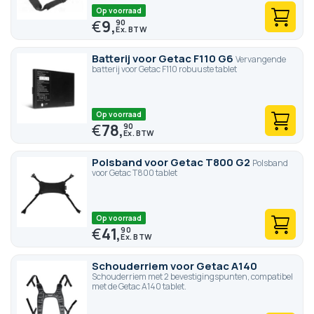
Op voorraad
€
9,
90
Batterij voor Getac F110 G6
Vervangende
batterij voor Getac F110 robuuste tablet
Op voorraad
€
78,
90
Polsband voor Getac T800 G2
Polsband
voor Getac T800 tablet
Op voorraad
€
41,
90
Schouderriem voor Getac A140
Schouderriem met 2 bevestigingspunten, compatibel
met de Getac A140 tablet.