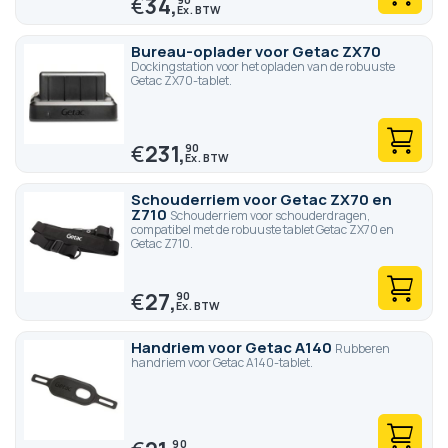
€
34,
Bureau-oplader voor Getac ZX70
Dockingstation voor het opladen van de robuuste
Getac ZX70-tablet.
€
231,
90
Schouderriem voor Getac ZX70 en
Z710
Schouderriem voor schouderdragen,
compatibel met de robuuste tablet Getac ZX70 en
Getac Z710.
€
27,
90
Handriem voor Getac A140
Rubberen
handriem voor Getac A140-tablet.
90