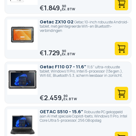
€
1.849,
90
Getac ZX10 G2
Getac 10-inch robuuste Android-
tablet, met geïntegreerde Wifi- en Bluetooth-
verbindingen
€
1.729,
90
Getac F110 G7 - 11.6"
11,6" ultra-robuuste
tablet, Windows 11 Pro, Intel i5-processor (13e gen.),
Wifi 6E, Bluetooth 5.3, scherm leesbaar in zonlicht.
€
2.459,
90
GETAC S510 - 15.6"
Robuuste PC gekoppeld
aan AI met speciale Copilot-toets, Windows 11 Pro, Intel
Core Ultra 5-processor, 256 GB opslag