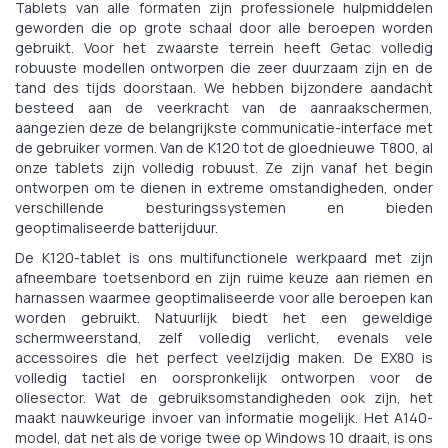
Tablets van alle formaten zijn professionele hulpmiddelen
geworden die op grote schaal door alle beroepen worden
gebruikt. Voor het zwaarste terrein heeft Getac volledig
robuuste modellen ontworpen die zeer duurzaam zijn en de
tand des tijds doorstaan. We hebben bijzondere aandacht
besteed aan de veerkracht van de aanraakschermen,
aangezien deze de belangrijkste communicatie-interface met
de gebruiker vormen. Van de K120 tot de gloednieuwe T800, al
onze tablets zijn volledig robuust. Ze zijn vanaf het begin
ontworpen om te dienen in extreme omstandigheden, onder
verschillende besturingssystemen en bieden
geoptimaliseerde batterijduur.
De K120-tablet is ons multifunctionele werkpaard met zijn
afneembare toetsenbord en zijn ruime keuze aan riemen en
harnassen waarmee geoptimaliseerde voor alle beroepen kan
worden gebruikt. Natuurlijk biedt het een geweldige
schermweerstand, zelf volledig verlicht, evenals vele
accessoires die het perfect veelzijdig maken. De EX80 is
volledig tactiel en oorspronkelijk ontworpen voor de
oliesector. Wat de gebruiksomstandigheden ook zijn, het
maakt nauwkeurige invoer van informatie mogelijk. Het A140-
model, dat net als de vorige twee op Windows 10 draait, is ons