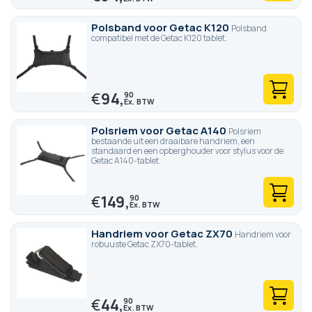
Polsband voor Getac K120
Polsband
compatibel met de Getac K120 tablet.
€
94,
90
Polsriem voor Getac A140
Polsriem
bestaande uit een draaibare handriem, een
standaard en een opberghouder voor stylus voor de
Getac A140-tablet.
€
149,
90
Handriem voor Getac ZX70
Handriem voor
robuuste Getac ZX70-tablet.
€
44,
90